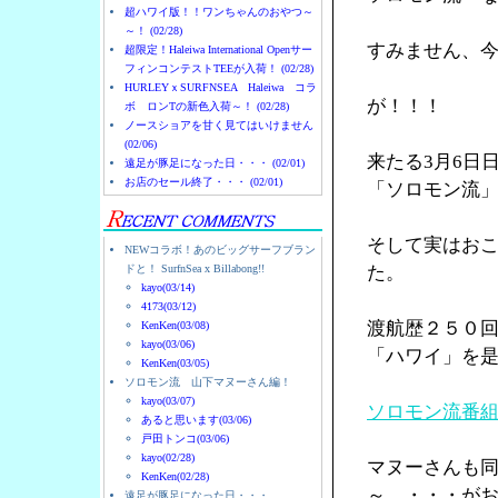
超ハワイ版！！ワンちゃんのおやつ～
～！ (02/28)
すみません、
超限定！Haleiwa International Openサー
フィンコンテストTEEが入荷！ (02/28)
HURLEYｘSURFNSEA Haleiwa コラ
が！！！
ボ ロンTの新色入荷～！ (02/28)
ノースショアを甘く見てはいけません
(02/06)
来たる3月6日
遠足が豚足になった日・・・ (02/01)
お店のセール終了・・・ (02/01)
「ソロモン流
そして実はお
NEWコラボ！あのビッグサーフブラン
ドと！ SurfnSea x Billabong!!
た。
kayo(03/14)
4173(03/12)
渡航歴２５０
KenKen(03/08)
kayo(03/06)
「ハワイ」を
KenKen(03/05)
ソロモン流 山下マヌーさん編！
kayo(03/07)
ソロモン流番
あると思います(03/06)
戸田トンコ(03/06)
kayo(02/28)
マヌーさんも
KenKen(02/28)
～ ・・・が
遠足が豚足になった日・・・