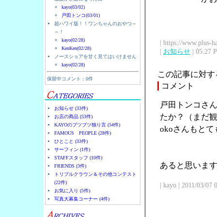
kayo(03/02)
戸田トンコ(03/01)
超ハワイ版！！ワンちゃんのおやつ～
～！
kayo(02/28)
| https://www.plus-h
KenKen(02/28)
|
お知らせ
| 05:27 
ノースショアを甘く見てはいけません
kayo(02/28)
この記事に対す
保留中コメント：0件
コメント
戸田トンコさん
お知らせ (33件)
たか？（まだ観
お店の商品 (53件)
KAYOのブツブツ独り言 (54件)
okoさんもと
FAMOUS PEOPLE (28件)
ひとこと (33件)
サーフィン (1件)
STAFFスタッフ (10件)
あると思います
FRIENDS (3件)
トリプルクラウン＆その他コンテスト
(22件)
| kayo | 2011/03/07
お気に入り (5件)
写真大募集コーナー (4件)