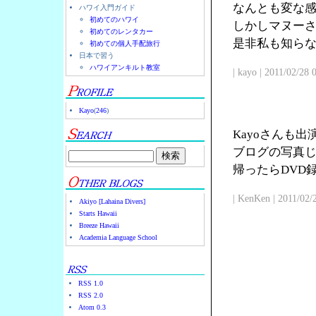
なんとも変な
ハワイ入門ガイド
初めてのハワイ
しかしマヌー
初めてのレンタカー
是非私も知ら
初めての個人手配旅行
日本で習う
ハワイアンキルト教室
| kayo | 2011/02/28
Kayo
(
246
)
Kayoさんも
ブログの写真じ
帰ったらDVD
| KenKen | 2011/02/
Akiyo [Lahaina Divers]
Starts Hawaii
Breeze Hawaii
Academia Language School
RSS 1.0
RSS 2.0
Atom 0.3