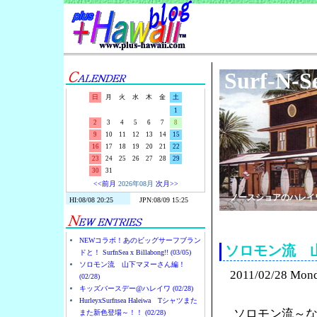
Surf-N-S
日
月
火
水
木
金
土
1
2
3
4
5
6
7
8
9
10
11
12
13
14
15
16
17
18
19
20
21
22
23
24
25
26
27
28
29
30
31
<<前月
2026年08月
次月>>
ノースショアのハレイ
NEWコラボ！あのビッグサーフブラン
ソロモン流 
ドと！ SurfnSea x Billabong!! (03/05)
ソロモン流 山下マヌーさん編！
2011/02/28 Mon
(02/28)
キッズバースデー@ハレイワ (02/28)
HurleyxSurfnsea Haleiwa Tシャツまた
ソロモン流～
また新色登場～！！ (02/28)