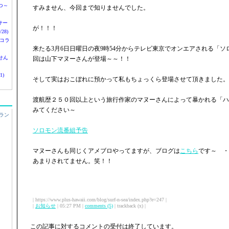
つ～
すみません、今回まで知りませんでした。
nサー
が！！！
28)
 コラ
来たる3月6日日曜日の夜9時54分からテレビ東京でオンエアされる「
せん
回は山下マヌーさんが登場～～！！
1)
そして実はおこぼれに預かって私もちょっくら登場させて頂きました。
渡航歴２５０回以上という旅行作家のマヌーさんによって暴かれる「ハ
みてください～
ラン
ソロモン流番組予告
マヌーさんも同じくアメブロやってますが、ブログは
こちら
です～ ・
あまりされてません。笑！！
| https://www.plus-hawaii.com/blog/surf-n-sea/index.php?e=247 |
|
お知らせ
| 05:27 PM |
comments (5)
| trackback (x) |
この記事に対するコメントの受付は終了しています。