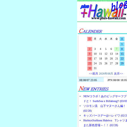
日
月
火
水
木
金
土
1
2
3
4
5
6
7
8
9
10
11
12
13
14
15
16
17
18
19
20
21
22
23
24
25
26
27
28
29
30
31
<<前月
2026年08月
次月>>
NEWコラボ！あのビッグサーフブ
ドと！ SurfnSea x Billabong!! (03/05
ソロモン流 山下マヌーさん編！
(02/28)
キッズバースデー@ハレイワ (02/28
HurleyxSurfnsea Haleiwa Tシャ
また新色登場～！！ (02/28)