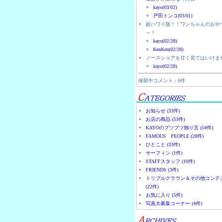
kayo(03/02)
戸田トンコ(03/01)
超ハワイ版！！ワンちゃんのおや
～！
kayo(02/28)
KenKen(02/28)
ノースショアを甘く見てはいけま
kayo(02/28)
保留中コメント：0件
お知らせ (33件)
お店の商品 (53件)
KAYOのブツブツ独り言 (54件)
FAMOUS PEOPLE (28件)
ひとこと (33件)
サーフィン (1件)
STAFFスタッフ (10件)
FRIENDS (3件)
トリプルクラウン＆その他コンテ
(22件)
お気に入り (5件)
写真大募集コーナー (4件)