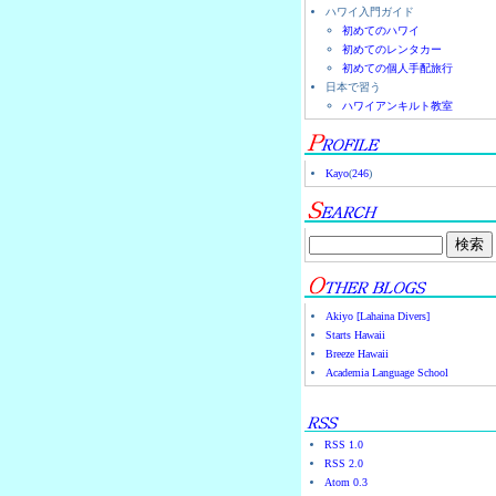
ハワイ入門ガイド
初めてのハワイ
初めてのレンタカー
初めての個人手配旅行
日本で習う
ハワイアンキルト教室
Kayo
(
246
)
Akiyo [Lahaina Divers]
Starts Hawaii
Breeze Hawaii
Academia Language School
RSS 1.0
RSS 2.0
Atom 0.3