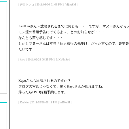
| 戸田トンコ | 2011/03/06 01:06 PM | /kIjnqSM |
KenKenさん＞放映されるまでは何とも・・・ですが、マヌーさんか
モン流の番組予告にでてるよ～」とのお知らせが・・・
なんとも変な感じです・・・
しかしマヌーさんは本当「個人旅行の先駆け」だった方なので、是非是
たいです！
| kayo | 2011/02/28 06:25 PM | LtKVdnSo |
Kayoさんも出演されるのですか？
ブログの写真じゃなくて、動くKayoさんが見れますね。
帰ったらDVD録画予約します。
| KenKen | 2011/02/28 06:11 PM | hsB0al1I |