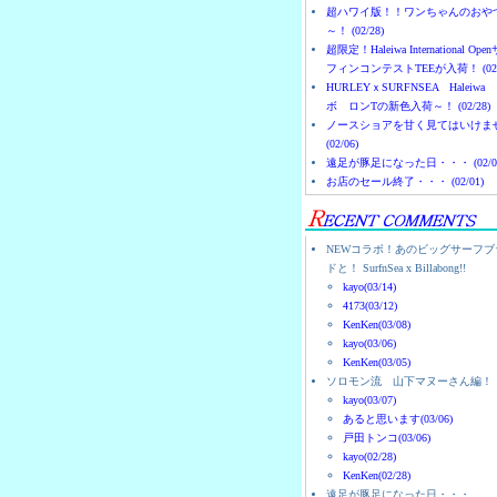
超ハワイ版！！ワンちゃんのおや
～！ (02/28)
超限定！Haleiwa International Ope
フィンコンテストTEEが入荷！ (02/
HURLEYｘSURFNSEA Haleiwa
ボ ロンTの新色入荷～！ (02/28)
ノースショアを甘く見てはいけま
(02/06)
遠足が豚足になった日・・・ (02/0
お店のセール終了・・・ (02/01)
NEWコラボ！あのビッグサーフブ
ドと！ SurfnSea x Billabong!!
kayo(03/14)
4173(03/12)
KenKen(03/08)
kayo(03/06)
KenKen(03/05)
ソロモン流 山下マヌーさん編！
kayo(03/07)
あると思います(03/06)
戸田トンコ(03/06)
kayo(02/28)
KenKen(02/28)
遠足が豚足になった日・・・