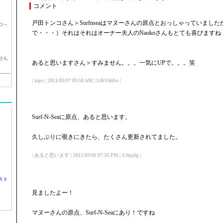
コメント
戸田トンコさん＞Surfnseaはマヌーさんの原点とおっしゃっていまし
つ～
で・・・）それはそれはオーナー夫人のNaokoさんもとても喜びますね
せん
あると思いますさん＞すみません。。。一気にUPで。。。笑
| kayo | 2011/03/07 09:58 AM | LtKVdnSo |
Surf-N-Seaに原点、あると思います。
久しぶりに覗きにきたら、たくさん更新されてました。
| あると思います | 2011/03/06 07:20 PM | d.fzyjdg |
スト
見ましたよー！
マヌーさんの原点、Surf-N-Seaにあり！ですね