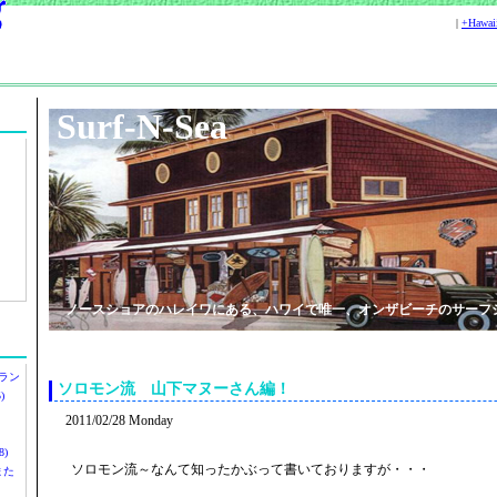
|
+Hawa
Surf-N-Sea
ノースショアのハレイワにある、ハワイで唯一、オンザビーチのサーフ
ラン
ソロモン流 山下マヌーさん編！
)
2011/02/28 Monday
)
ソロモン流～なんて知ったかぶって書いておりますが・・・
ツまた