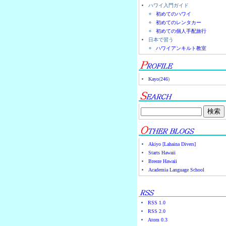
ハワイ入門ガイド
初めてのハワイ
初めてのレンタカー
初めての個人手配旅行
日本で習う
ハワイアンキルト教室
Kayo
(
246
)
Akiyo [Lahaina Divers]
Starts Hawaii
Breeze Hawaii
Academia Language School
RSS 1.0
RSS 2.0
Atom 0.3