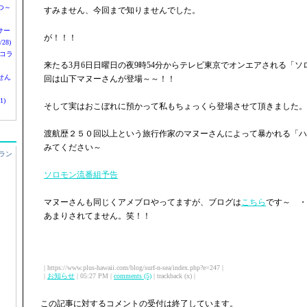
つ～
すみません、今回まで知りませんでした。
nサー
が！！！
28)
 コラ
来たる3月6日日曜日の夜9時54分からテレビ東京でオンエアされる「
せん
回は山下マヌーさんが登場～～！！
1)
そして実はおこぼれに預かって私もちょっくら登場させて頂きました。
渡航歴２５０回以上という旅行作家のマヌーさんによって暴かれる「ハ
みてください～
ラン
ソロモン流番組予告
マヌーさんも同じくアメブロやってますが、ブログは
こちら
です～ ・
あまりされてません。笑！！
| https://www.plus-hawaii.com/blog/surf-n-sea/index.php?e=247 |
|
お知らせ
| 05:27 PM |
comments (5)
| trackback (x) |
この記事に対するコメントの受付は終了しています。