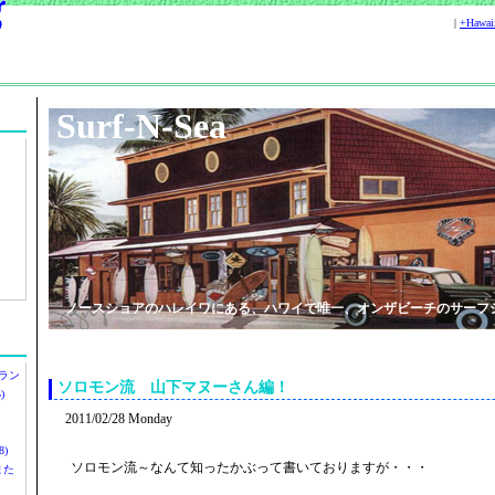
|
+Hawa
Surf-N-Sea
ノースショアのハレイワにある、ハワイで唯一、オンザビーチのサーフ
ラン
ソロモン流 山下マヌーさん編！
)
2011/02/28 Monday
)
ソロモン流～なんて知ったかぶって書いておりますが・・・
ツまた