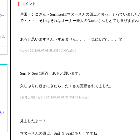
コメント
戸田トンコさん＞Surfnseaはマヌーさんの原点とおっしゃっていまし
つ～
で・・・）それはそれはオーナー夫人のNaokoさんもとても喜びますね
せん
あると思いますさん＞すみません。。。一気にUPで。。。笑
| kayo | 2011/03/07 09:58 AM | LtKVdnSo |
Surf-N-Seaに原点、あると思います。
久しぶりに覗きにきたら、たくさん更新されてました。
| あると思います | 2011/03/06 07:20 PM | d.fzyjdg |
スト
見ましたよー！
マヌーさんの原点、Surf-N-Seaにあり！ですね