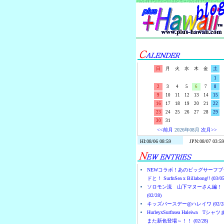
日
月
火
水
木
金
土
1
2
3
4
5
6
7
8
9
10
11
12
13
14
15
16
17
18
19
20
21
22
23
24
25
26
27
28
29
30
31
<<前月
2026年08月
次月>>
NEWコラボ！あのビッグサーフブ
ドと！ SurfnSea x Billabong!! (03/05
ソロモン流 山下マヌーさん編！
(02/28)
キッズバースデー@ハレイワ (02/28
HurleyxSurfnsea Haleiwa Tシャ
また新色登場～！！ (02/28)