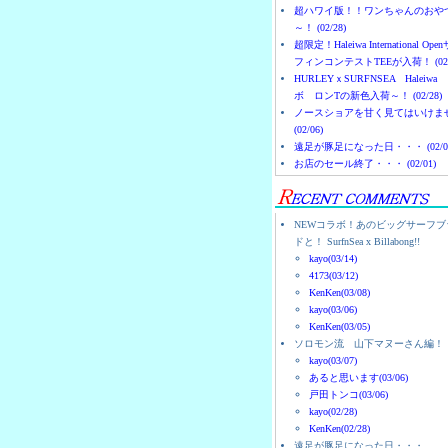
超ハワイ版！！ワンちゃんのおや
～！ (02/28)
超限定！Haleiwa International Ope
フィンコンテストTEEが入荷！ (02/
HURLEYｘSURFNSEA Haleiwa
ボ ロンTの新色入荷～！ (02/28)
ノースショアを甘く見てはいけま
(02/06)
遠足が豚足になった日・・・ (02/0
お店のセール終了・・・ (02/01)
NEWコラボ！あのビッグサーフブ
ドと！ SurfnSea x Billabong!!
kayo(03/14)
4173(03/12)
KenKen(03/08)
kayo(03/06)
KenKen(03/05)
ソロモン流 山下マヌーさん編！
kayo(03/07)
あると思います(03/06)
戸田トンコ(03/06)
kayo(02/28)
KenKen(02/28)
遠足が豚足になった日・・・