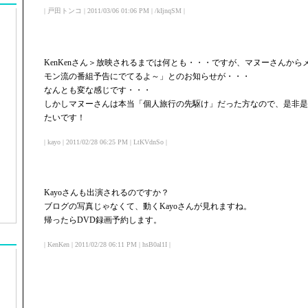
| 戸田トンコ | 2011/03/06 01:06 PM | /kIjnqSM |
KenKenさん＞放映されるまでは何とも・・・ですが、マヌーさんか
モン流の番組予告にでてるよ～」とのお知らせが・・・
なんとも変な感じです・・・
しかしマヌーさんは本当「個人旅行の先駆け」だった方なので、是非是
たいです！
| kayo | 2011/02/28 06:25 PM | LtKVdnSo |
Kayoさんも出演されるのですか？
ブログの写真じゃなくて、動くKayoさんが見れますね。
帰ったらDVD録画予約します。
| KenKen | 2011/02/28 06:11 PM | hsB0al1I |