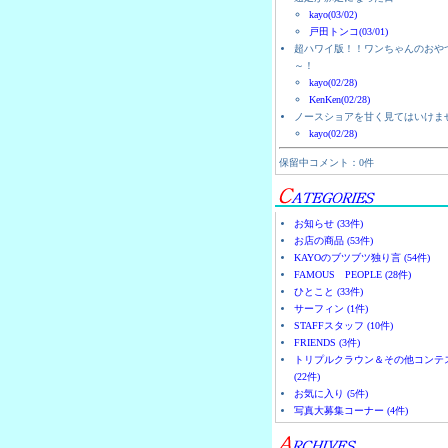
kayo(03/02)
戸田トンコ(03/01)
超ハワイ版！！ワンちゃんのおや
～！
kayo(02/28)
KenKen(02/28)
ノースショアを甘く見てはいけま
kayo(02/28)
保留中コメント：0件
お知らせ (33件)
お店の商品 (53件)
KAYOのブツブツ独り言 (54件)
FAMOUS PEOPLE (28件)
ひとこと (33件)
サーフィン (1件)
STAFFスタッフ (10件)
FRIENDS (3件)
トリプルクラウン＆その他コンテ
(22件)
お気に入り (5件)
写真大募集コーナー (4件)