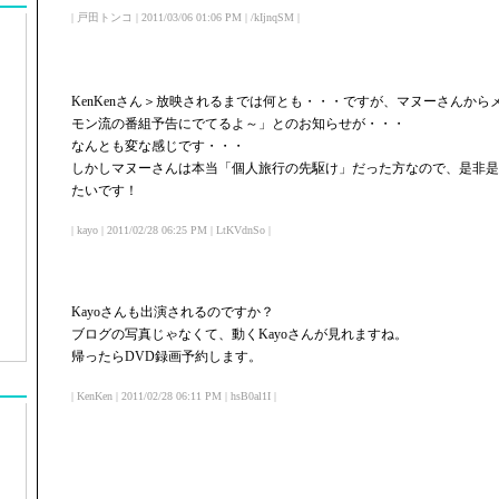
| 戸田トンコ | 2011/03/06 01:06 PM | /kIjnqSM |
KenKenさん＞放映されるまでは何とも・・・ですが、マヌーさんか
モン流の番組予告にでてるよ～」とのお知らせが・・・
なんとも変な感じです・・・
しかしマヌーさんは本当「個人旅行の先駆け」だった方なので、是非是
たいです！
| kayo | 2011/02/28 06:25 PM | LtKVdnSo |
Kayoさんも出演されるのですか？
ブログの写真じゃなくて、動くKayoさんが見れますね。
帰ったらDVD録画予約します。
| KenKen | 2011/02/28 06:11 PM | hsB0al1I |