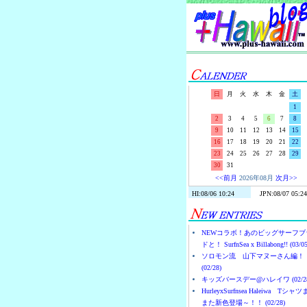
日
月
火
水
木
金
土
1
2
3
4
5
6
7
8
9
10
11
12
13
14
15
16
17
18
19
20
21
22
23
24
25
26
27
28
29
30
31
<<前月
2026年08月
次月>>
NEWコラボ！あのビッグサーフブ
ドと！ SurfnSea x Billabong!! (03/05
ソロモン流 山下マヌーさん編！
(02/28)
キッズバースデー@ハレイワ (02/28
HurleyxSurfnsea Haleiwa Tシャ
また新色登場～！！ (02/28)