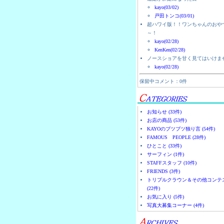
kayo(03/02)
戸田トンコ(03/01)
超ハワイ版！！ワンちゃんのおや
～！
kayo(02/28)
KenKen(02/28)
ノースショアを甘く見てはいけま
kayo(02/28)
保留中コメント：0件
お知らせ (33件)
お店の商品 (53件)
KAYOのブツブツ独り言 (54件)
FAMOUS PEOPLE (28件)
ひとこと (33件)
サーフィン (1件)
STAFFスタッフ (10件)
FRIENDS (3件)
トリプルクラウン＆その他コンテ
(22件)
お気に入り (5件)
写真大募集コーナー (4件)