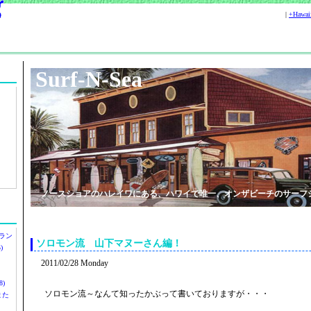
|
+Hawa
Surf-N-Sea
ノースショアのハレイワにある、ハワイで唯一、オンザビーチのサーフ
ラン
ソロモン流 山下マヌーさん編！
)
2011/02/28 Monday
)
ソロモン流～なんて知ったかぶって書いておりますが・・・
ツまた