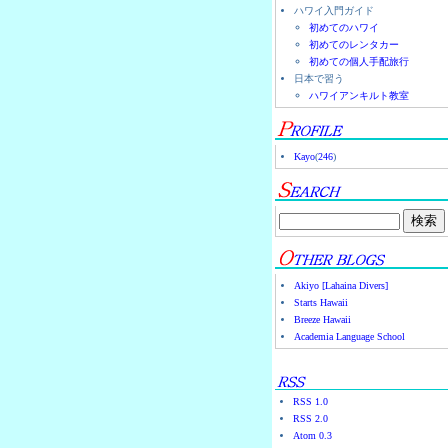
ハワイ入門ガイド
初めてのハワイ
初めてのレンタカー
初めての個人手配旅行
日本で習う
ハワイアンキルト教室
Kayo
(
246
)
Akiyo [Lahaina Divers]
Starts Hawaii
Breeze Hawaii
Academia Language School
RSS 1.0
RSS 2.0
Atom 0.3