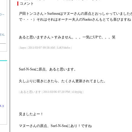
コメント
戸田トンコさん＞Surfnseaはマヌーさんの原点とおっしゃっていまし
つ～
で・・・）それはそれはオーナー夫人のNaokoさんもとても喜びますね
せん
あると思いますさん＞すみません。。。一気にUPで。。。笑
| kayo | 2011/03/07 09:58 AM | LtKVdnSo |
Surf-N-Seaに原点、あると思います。
久しぶりに覗きにきたら、たくさん更新されてました。
| あると思います | 2011/03/06 07:20 PM | d.fzyjdg |
スト
見ましたよー！
マヌーさんの原点、Surf-N-Seaにあり！ですね