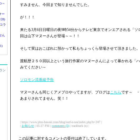
つ～
すみません、今回まで知りませんでした。
nサー
が！！！
28)
 コラ
来たる3月6日日曜日の夜9時54分からテレビ東京でオンエアされる「
せん
回は山下マヌーさんが登場～～！！
1)
そして実はおこぼれに預かって私もちょっくら登場させて頂きました。
渡航歴２５０回以上という旅行作家のマヌーさんによって暴かれる「ハ
みてください～
ラン
ソロモン流番組予告
マヌーさんも同じくアメブロやってますが、ブログは
こちら
です～ ・
あまりされてません。笑！！
| https://www.plus-hawaii.com/blog/surf-n-sea/index.php?e=247 |
|
お知らせ
| 05:27 PM |
comments (5)
| trackback (x) |
この記事に対するコメントの受付は終了しています。