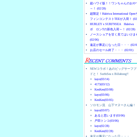
超ハワイ版！！ワンちゃんのおや
～！ (02/28)
超限定！Haleiwa International Ope
フィンコンテストTEEが入荷！ (02/
HURLEYｘSURFNSEA Haleiwa
ボ ロンTの新色入荷～！ (02/28)
ノースショアを甘く見てはいけま
(02/06)
遠足が豚足になった日・・・ (02/0
お店のセール終了・・・ (02/01)
NEWコラボ！あのビッグサーフブ
ドと！ SurfnSea x Billabong!!
kayo(03/14)
4173(03/12)
KenKen(03/08)
kayo(03/06)
KenKen(03/05)
ソロモン流 山下マヌーさん編！
kayo(03/07)
あると思います(03/06)
戸田トンコ(03/06)
kayo(02/28)
KenKen(02/28)
遠足が豚足になった日・・・