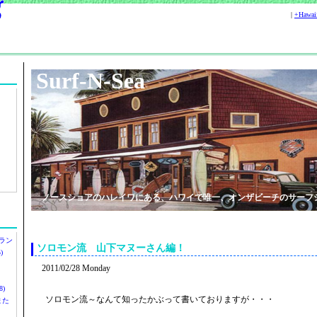
|
+Hawa
Surf-N-Sea
ノースショアのハレイワにある、ハワイで唯一、オンザビーチのサーフ
ラン
ソロモン流 山下マヌーさん編！
)
2011/02/28 Monday
)
ソロモン流～なんて知ったかぶって書いておりますが・・・
ツまた