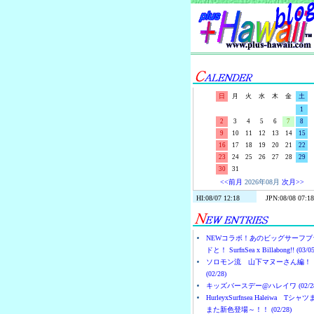
日
月
火
水
木
金
土
1
2
3
4
5
6
7
8
9
10
11
12
13
14
15
16
17
18
19
20
21
22
23
24
25
26
27
28
29
30
31
<<前月
2026年08月
次月>>
NEWコラボ！あのビッグサーフブ
ドと！ SurfnSea x Billabong!! (03/05
ソロモン流 山下マヌーさん編！
(02/28)
キッズバースデー@ハレイワ (02/28
HurleyxSurfnsea Haleiwa Tシャ
また新色登場～！！ (02/28)