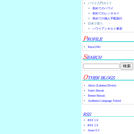
ハワイ入門ガイド
初めてのハワイ
初めてのレンタカー
初めての個人手配旅行
日本で習う
ハワイアンキルト教室
Kayo
(
246
)
Akiyo [Lahaina Divers]
Starts Hawaii
Breeze Hawaii
Academia Language School
RSS 1.0
RSS 2.0
Atom 0.3