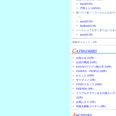
kayo(03/02)
戸田トンコ(03/01)
超ハワイ版！！ワンちゃんのおや
～！
kayo(02/28)
KenKen(02/28)
ノースショアを甘く見てはいけま
kayo(02/28)
保留中コメント：0件
お知らせ (33件)
お店の商品 (53件)
KAYOのブツブツ独り言 (54件)
FAMOUS PEOPLE (28件)
ひとこと (33件)
サーフィン (1件)
STAFFスタッフ (10件)
FRIENDS (3件)
トリプルクラウン＆その他コンテ
(22件)
お気に入り (5件)
写真大募集コーナー (4件)