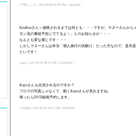
| 戸田トンコ | 2011/03/06 01:06 PM | /kIjnqSM |
KenKenさん＞放映されるまでは何とも・・・ですが、マヌーさんか
モン流の番組予告にでてるよ～」とのお知らせが・・・
なんとも変な感じです・・・
しかしマヌーさんは本当「個人旅行の先駆け」だった方なので、是非是
たいです！
| kayo | 2011/02/28 06:25 PM | LtKVdnSo |
Kayoさんも出演されるのですか？
ブログの写真じゃなくて、動くKayoさんが見れますね。
帰ったらDVD録画予約します。
| KenKen | 2011/02/28 06:11 PM | hsB0al1I |