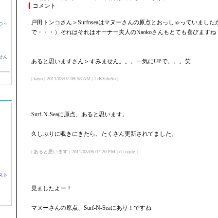
コメント
戸田トンコさん＞Surfnseaはマヌーさんの原点とおっしゃっていまし
つ～
で・・・）それはそれはオーナー夫人のNaokoさんもとても喜びますね
せん
あると思いますさん＞すみません。。。一気にUPで。。。笑
| kayo | 2011/03/07 09:58 AM | LtKVdnSo |
Surf-N-Seaに原点、あると思います。
久しぶりに覗きにきたら、たくさん更新されてました。
| あると思います | 2011/03/06 07:20 PM | d.fzyjdg |
スト
見ましたよー！
マヌーさんの原点、Surf-N-Seaにあり！ですね