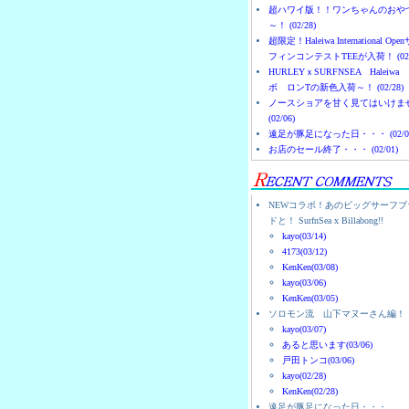
超ハワイ版！！ワンちゃんのおや
～！ (02/28)
超限定！Haleiwa International Ope
フィンコンテストTEEが入荷！ (02/
HURLEYｘSURFNSEA Haleiwa
ボ ロンTの新色入荷～！ (02/28)
ノースショアを甘く見てはいけま
(02/06)
遠足が豚足になった日・・・ (02/0
お店のセール終了・・・ (02/01)
NEWコラボ！あのビッグサーフブ
ドと！ SurfnSea x Billabong!!
kayo(03/14)
4173(03/12)
KenKen(03/08)
kayo(03/06)
KenKen(03/05)
ソロモン流 山下マヌーさん編！
kayo(03/07)
あると思います(03/06)
戸田トンコ(03/06)
kayo(02/28)
KenKen(02/28)
遠足が豚足になった日・・・