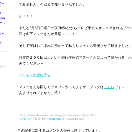
つ～
すみません、今回まで知りませんでした。
nサー
が！！！
28)
 コラ
来たる3月6日日曜日の夜9時54分からテレビ東京でオンエアされる「
せん
回は山下マヌーさんが登場～～！！
1)
そして実はおこぼれに預かって私もちょっくら登場させて頂きました。
渡航歴２５０回以上という旅行作家のマヌーさんによって暴かれる「ハ
みてください～
ラン
ソロモン流番組予告
マヌーさんも同じくアメブロやってますが、ブログは
こちら
です～ ・
あまりされてません。笑！！
| https://www.plus-hawaii.com/blog/surf-n-sea/index.php?e=247 |
|
お知らせ
| 05:27 PM |
comments (5)
| trackback (x) |
この記事に対するコメントの受付は終了しています。