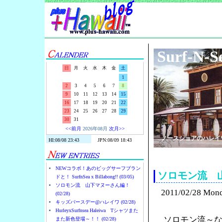
Surf-N-S
日
月
火
水
木
金
土
1
2
3
4
5
6
7
8
9
10
11
12
13
14
15
16
17
18
19
20
21
22
23
24
25
26
27
28
29
30
31
<<前月
2026年08月
次月>>
ノースショアのハレイ
NEWコラボ！あのビッグサーフブラン
ソロモン流 
ドと！ SurfnSea x Billabong!! (03/05)
ソロモン流 山下マヌーさん編！
2011/02/28 Mon
(02/28)
キッズバースデー@ハレイワ (02/28)
HurleyxSurfnsea Haleiwa Tシャツまた
ソロモン流～
また新色登場～！！ (02/28)