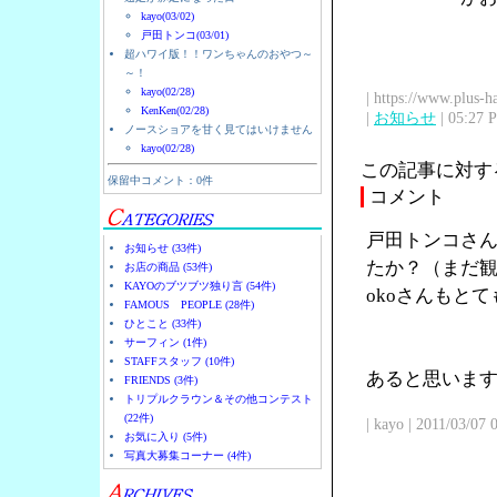
kayo(03/02)
戸田トンコ(03/01)
超ハワイ版！！ワンちゃんのおやつ～
～！
kayo(02/28)
| https://www.plus-h
KenKen(02/28)
|
お知らせ
| 05:27 
ノースショアを甘く見てはいけません
kayo(02/28)
この記事に対す
保留中コメント：0件
コメント
戸田トンコさん
お知らせ (33件)
たか？（まだ観
お店の商品 (53件)
KAYOのブツブツ独り言 (54件)
okoさんもと
FAMOUS PEOPLE (28件)
ひとこと (33件)
サーフィン (1件)
STAFFスタッフ (10件)
あると思います
FRIENDS (3件)
トリプルクラウン＆その他コンテスト
(22件)
| kayo | 2011/03/07
お気に入り (5件)
写真大募集コーナー (4件)