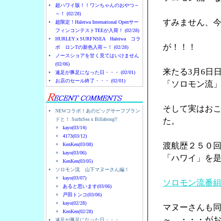
超ハワイ版！！ワンちゃんのおやつ～
～！ (02/28)
すみません、
超限定！Haleiwa International Openサー
フィンコンテストTEEが入荷！ (02/28)
HURLEYｘSURFNSEA Haleiwa コラ
が！！！
ボ ロンTの新色入荷～！ (02/28)
ノースショアを甘く見てはいけません
(02/06)
来たる3月6日
遠足が豚足になった日・・・ (02/01)
お店のセール終了・・・ (02/01)
「ソロモン流
そして実はお
NEWコラボ！あのビッグサーフブラン
ドと！ SurfnSea x Billabong!!
た。
kayo(03/14)
4173(03/12)
渡航歴２５０
KenKen(03/08)
kayo(03/06)
「ハワイ」を
KenKen(03/05)
ソロモン流 山下マヌーさん編！
kayo(03/07)
ソロモン流番
あると思います(03/06)
戸田トンコ(03/06)
kayo(02/28)
マヌーさんも
KenKen(02/28)
～ ・・・が
遠足が豚足になった日・・・