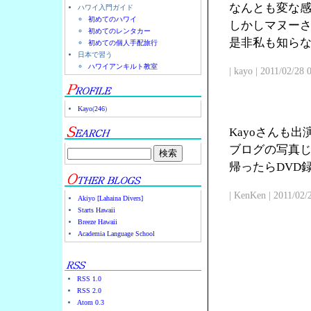
なんとも変な
ハワイ入門ガイド
初めてのハワイ
しかしマヌー
初めてのレンタカー
是非私も知ら
初めての個人手配旅行
日本で習う
ハワイアンキルト教室
| kayo | 2011/02/28
Kayo
(
246
)
Kayoさんも
ブログの写真じ
帰ったらDVD
| KenKen | 2011/02/
Akiyo [Lahaina Divers]
Starts Hawaii
Breeze Hawaii
Academia Language School
RSS 1.0
RSS 2.0
Atom 0.3