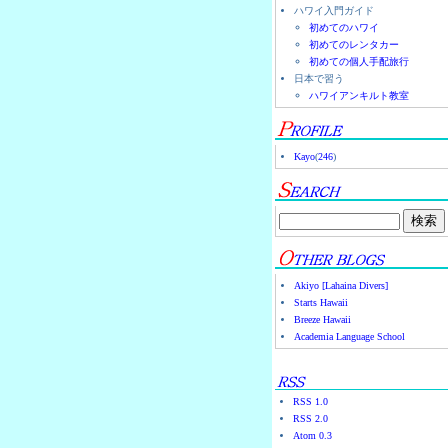
ハワイ入門ガイド
初めてのハワイ
初めてのレンタカー
初めての個人手配旅行
日本で習う
ハワイアンキルト教室
Kayo
(
246
)
Akiyo [Lahaina Divers]
Starts Hawaii
Breeze Hawaii
Academia Language School
RSS 1.0
RSS 2.0
Atom 0.3