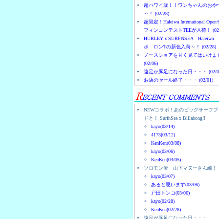
超ハワイ版！！ワンちゃんのおや
～！ (02/28)
超限定！Haleiwa International Ope
フィンコンテストTEEが入荷！ (02/
HURLEYｘSURFNSEA Haleiwa
ボ ロンTの新色入荷～！ (02/28)
ノースショアを甘く見てはいけま
(02/06)
遠足が豚足になった日・・・ (02/0
お店のセール終了・・・ (02/01)
NEWコラボ！あのビッグサーフブ
ドと！ SurfnSea x Billabong!!
kayo(03/14)
4173(03/12)
KenKen(03/08)
kayo(03/06)
KenKen(03/05)
ソロモン流 山下マヌーさん編！
kayo(03/07)
あると思います(03/06)
戸田トンコ(03/06)
kayo(02/28)
KenKen(02/28)
遠足が豚足になった日・・・