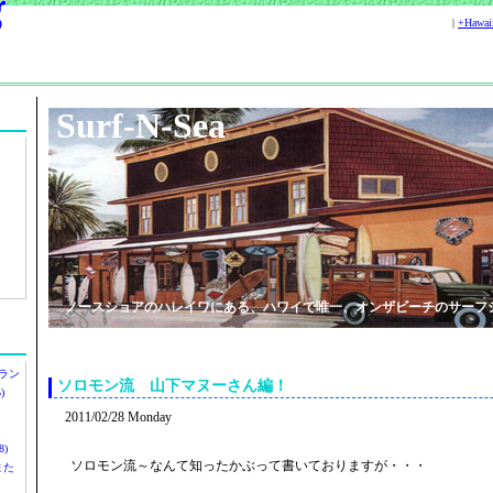
|
+Hawa
Surf-N-Sea
ノースショアのハレイワにある、ハワイで唯一、オンザビーチのサーフ
ラン
ソロモン流 山下マヌーさん編！
)
2011/02/28 Monday
)
ソロモン流～なんて知ったかぶって書いておりますが・・・
ツまた