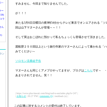
つ～
すみません、今回まで知りませんでした。
nサー
が！！！
28)
 コラ
来たる3月6日日曜日の夜9時54分からテレビ東京でオンエアされる「
せん
回は山下マヌーさんが登場～～！！
1)
そして実はおこぼれに預かって私もちょっくら登場させて頂きました。
渡航歴２５０回以上という旅行作家のマヌーさんによって暴かれる「ハ
みてください～
ラン
ソロモン流番組予告
マヌーさんも同じくアメブロやってますが、ブログは
こちら
です～ ・
あまりされてません。笑！！
| https://www.plus-hawaii.com/blog/surf-n-sea/index.php?e=247 |
|
お知らせ
| 05:27 PM |
comments (5)
| trackback (x) |
この記事に対するコメントの受付は終了しています。