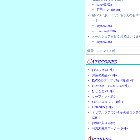
kayo(03/02)
戸田トンコ(03/01)
超ハワイ版！！ワンちゃんのおや
～！
kayo(02/28)
KenKen(02/28)
ノースショアを甘く見てはいけま
kayo(02/28)
保留中コメント：0件
お知らせ (33件)
お店の商品 (53件)
KAYOのブツブツ独り言 (54件)
FAMOUS PEOPLE (28件)
ひとこと (33件)
サーフィン (1件)
STAFFスタッフ (10件)
FRIENDS (3件)
トリプルクラウン＆その他コンテ
(22件)
お気に入り (5件)
写真大募集コーナー (4件)