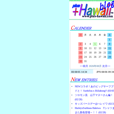
日
月
火
水
木
金
土
1
2
3
4
5
6
7
8
9
10
11
12
13
14
15
16
17
18
19
20
21
22
23
24
25
26
27
28
29
30
31
<<前月
2026年08月
次月>>
NEWコラボ！あのビッグサーフブ
ドと！ SurfnSea x Billabong!! (03/05
ソロモン流 山下マヌーさん編！
(02/28)
キッズバースデー@ハレイワ (02/28
HurleyxSurfnsea Haleiwa Tシャ
また新色登場～！！ (02/28)