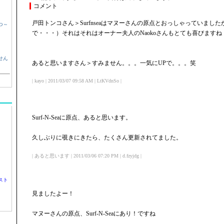
コメント
戸田トンコさん＞Surfnseaはマヌーさんの原点とおっしゃっていまし
つ～
で・・・）それはそれはオーナー夫人のNaokoさんもとても喜びますね
せん
あると思いますさん＞すみません。。。一気にUPで。。。笑
| kayo | 2011/03/07 09:58 AM | LtKVdnSo |
Surf-N-Seaに原点、あると思います。
久しぶりに覗きにきたら、たくさん更新されてました。
| あると思います | 2011/03/06 07:20 PM | d.fzyjdg |
スト
見ましたよー！
マヌーさんの原点、Surf-N-Seaにあり！ですね