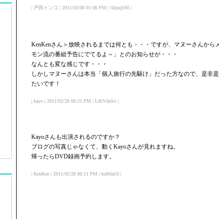
| 戸田トンコ | 2011/03/06 01:06 PM | /kIjnqSM |
KenKenさん＞放映されるまでは何とも・・・ですが、マヌーさんか
モン流の番組予告にでてるよ～」とのお知らせが・・・
なんとも変な感じです・・・
しかしマヌーさんは本当「個人旅行の先駆け」だった方なので、是非是
たいです！
| kayo | 2011/02/28 06:25 PM | LtKVdnSo |
Kayoさんも出演されるのですか？
ブログの写真じゃなくて、動くKayoさんが見れますね。
帰ったらDVD録画予約します。
| KenKen | 2011/02/28 06:11 PM | hsB0al1I |