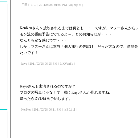
| 戸田トンコ | 2011/03/06 01:06 PM | /kIjnqSM |
KenKenさん＞放映されるまでは何とも・・・ですが、マヌーさんか
モン流の番組予告にでてるよ～」とのお知らせが・・・
なんとも変な感じです・・・
しかしマヌーさんは本当「個人旅行の先駆け」だった方なので、是非是
たいです！
| kayo | 2011/02/28 06:25 PM | LtKVdnSo |
Kayoさんも出演されるのですか？
ブログの写真じゃなくて、動くKayoさんが見れますね。
帰ったらDVD録画予約します。
| KenKen | 2011/02/28 06:11 PM | hsB0al1I |