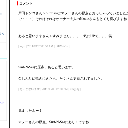
コメント
戸田トンコさん＞Surfnseaはマヌーさんの原点とおっしゃっていまし
つ～
で・・・）それはそれはオーナー夫人のNaokoさんもとても喜びますね
せん
あると思いますさん＞すみません。。。一気にUPで。。。笑
| kayo | 2011/03/07 09:58 AM | LtKVdnSo |
Surf-N-Seaに原点、あると思います。
久しぶりに覗きにきたら、たくさん更新されてました。
| あると思います | 2011/03/06 07:20 PM | d.fzyjdg |
スト
見ましたよー！
マヌーさんの原点、Surf-N-Seaにあり！ですね