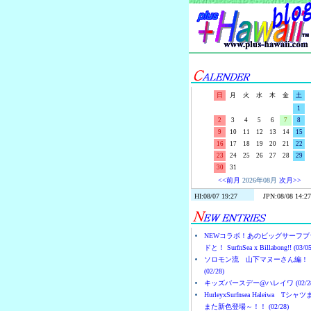
日
月
火
水
木
金
土
1
2
3
4
5
6
7
8
9
10
11
12
13
14
15
16
17
18
19
20
21
22
23
24
25
26
27
28
29
30
31
<<前月
2026年08月
次月>>
NEWコラボ！あのビッグサーフブ
ドと！ SurfnSea x Billabong!! (03/05
ソロモン流 山下マヌーさん編！
(02/28)
キッズバースデー@ハレイワ (02/28
HurleyxSurfnsea Haleiwa Tシャ
また新色登場～！！ (02/28)