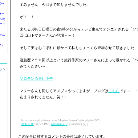
つ～
すみません、今回まで知りませんでした。
nサー
が！！！
28)
 コラ
来たる3月6日日曜日の夜9時54分からテレビ東京でオンエアされる「
せん
回は山下マヌーさんが登場～～！！
1)
そして実はおこぼれに預かって私もちょっくら登場させて頂きました。
渡航歴２５０回以上という旅行作家のマヌーさんによって暴かれる「ハ
みてください～
ラン
ソロモン流番組予告
マヌーさんも同じくアメブロやってますが、ブログは
こちら
です～ ・
あまりされてません。笑！！
| https://www.plus-hawaii.com/blog/surf-n-sea/index.php?e=247 |
|
お知らせ
| 05:27 PM |
comments (5)
| trackback (x) |
この記事に対するコメントの受付は終了しています。