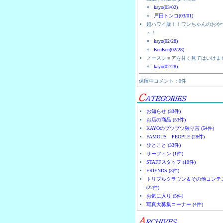
kayo(03/02)
戸田トンコ(03/01)
超ハワイ版！！ワンちゃんのおや
～！
kayo(02/28)
KenKen(02/28)
ノースショアを甘く見てはいけま
kayo(02/28)
保留中コメント：0件
お知らせ (33件)
お店の商品 (53件)
KAYOのブツブツ独り言 (54件)
FAMOUS PEOPLE (28件)
ひとこと (33件)
サーフィン (1件)
STAFFスタッフ (10件)
FRIENDS (3件)
トリプルクラウン＆その他コンテ
(22件)
お気に入り (5件)
写真大募集コーナー (4件)