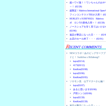
超ハワイ版！！ワンちゃんのおや
～！ (02/28)
超限定！Haleiwa International Ope
フィンコンテストTEEが入荷！ (02/
HURLEYｘSURFNSEA Haleiwa
ボ ロンTの新色入荷～！ (02/28)
ノースショアを甘く見てはいけま
(02/06)
遠足が豚足になった日・・・ (02/0
お店のセール終了・・・ (02/01)
NEWコラボ！あのビッグサーフブ
ドと！ SurfnSea x Billabong!!
kayo(03/14)
4173(03/12)
KenKen(03/08)
kayo(03/06)
KenKen(03/05)
ソロモン流 山下マヌーさん編！
kayo(03/07)
あると思います(03/06)
戸田トンコ(03/06)
kayo(02/28)
KenKen(02/28)
遠足が豚足になった日・・・