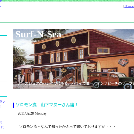
|
+Hawa
Surf-N-Sea
ノースショアのハレイワにある、ハワイで唯一、オンザビーチのサーフ
ラン
ソロモン流 山下マヌーさん編！
)
2011/02/28 Monday
)
ソロモン流～なんて知ったかぶって書いておりますが・・・
ツまた