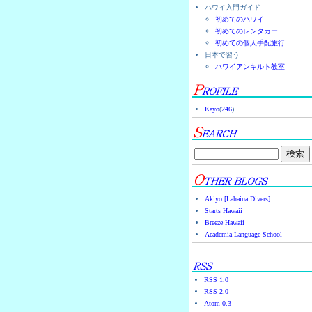
ハワイ入門ガイド
初めてのハワイ
初めてのレンタカー
初めての個人手配旅行
日本で習う
ハワイアンキルト教室
Kayo
(
246
)
Akiyo [Lahaina Divers]
Starts Hawaii
Breeze Hawaii
Academia Language School
RSS 1.0
RSS 2.0
Atom 0.3