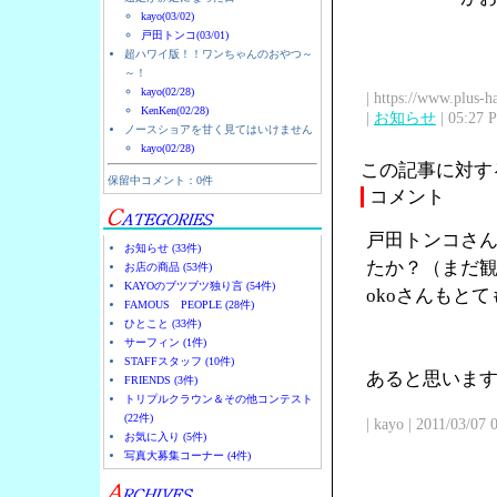
kayo(03/02)
戸田トンコ(03/01)
超ハワイ版！！ワンちゃんのおやつ～
～！
kayo(02/28)
| https://www.plus-h
KenKen(02/28)
|
お知らせ
| 05:27 
ノースショアを甘く見てはいけません
kayo(02/28)
この記事に対す
保留中コメント：0件
コメント
戸田トンコさん
お知らせ (33件)
たか？（まだ観
お店の商品 (53件)
KAYOのブツブツ独り言 (54件)
okoさんもと
FAMOUS PEOPLE (28件)
ひとこと (33件)
サーフィン (1件)
STAFFスタッフ (10件)
あると思います
FRIENDS (3件)
トリプルクラウン＆その他コンテスト
(22件)
| kayo | 2011/03/07
お気に入り (5件)
写真大募集コーナー (4件)