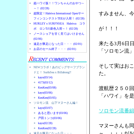
超ハワイ版！！ワンちゃんのおやつ～
～！ (02/28)
すみません、
超限定！Haleiwa International Openサー
フィンコンテストTEEが入荷！ (02/28)
HURLEYｘSURFNSEA Haleiwa コラ
が！！！
ボ ロンTの新色入荷～！ (02/28)
ノースショアを甘く見てはいけません
(02/06)
来たる3月6日
遠足が豚足になった日・・・ (02/01)
お店のセール終了・・・ (02/01)
「ソロモン流
そして実はお
NEWコラボ！あのビッグサーフブラン
ドと！ SurfnSea x Billabong!!
た。
kayo(03/14)
4173(03/12)
渡航歴２５０
KenKen(03/08)
kayo(03/06)
「ハワイ」を
KenKen(03/05)
ソロモン流 山下マヌーさん編！
kayo(03/07)
ソロモン流番
あると思います(03/06)
戸田トンコ(03/06)
kayo(02/28)
マヌーさんも
KenKen(02/28)
～ ・・・が
遠足が豚足になった日・・・