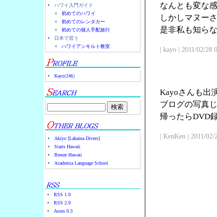
なんとも変な
ハワイ入門ガイド
初めてのハワイ
しかしマヌー
初めてのレンタカー
是非私も知ら
初めての個人手配旅行
日本で習う
ハワイアンキルト教室
| kayo | 2011/02/28
Kayo
(
246
)
Kayoさんも
ブログの写真じ
帰ったらDVD
| KenKen | 2011/02/
Akiyo [Lahaina Divers]
Starts Hawaii
Breeze Hawaii
Academia Language School
RSS 1.0
RSS 2.0
Atom 0.3