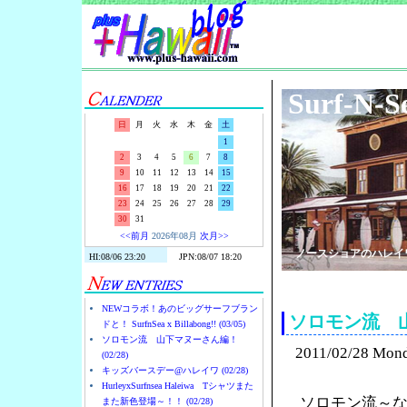
Surf-N-S
日
月
火
水
木
金
土
1
2
3
4
5
6
7
8
9
10
11
12
13
14
15
16
17
18
19
20
21
22
23
24
25
26
27
28
29
30
31
<<前月
2026年08月
次月>>
ノースショアのハレイ
NEWコラボ！あのビッグサーフブラン
ソロモン流 
ドと！ SurfnSea x Billabong!! (03/05)
ソロモン流 山下マヌーさん編！
2011/02/28 Mon
(02/28)
キッズバースデー@ハレイワ (02/28)
HurleyxSurfnsea Haleiwa Tシャツまた
ソロモン流～
また新色登場～！！ (02/28)