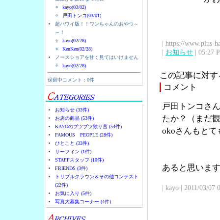
kayo(03/02)
戸田トンコ(03/01)
超ハワイ版！！ワンちゃんのおやつ～
～！
kayo(02/28)
| https://www.plus-h
KenKen(02/28)
|
お知らせ
| 05:27 
ノースショアを甘く見てはいけません
kayo(02/28)
この記事に対す
保留中コメント：0件
コメント
戸田トンコさん
お知らせ (33件)
たか？（まだ観
お店の商品 (53件)
KAYOのブツブツ独り言 (54件)
okoさんもと
FAMOUS PEOPLE (28件)
ひとこと (33件)
サーフィン (1件)
STAFFスタッフ (10件)
あると思います
FRIENDS (3件)
トリプルクラウン＆その他コンテスト
(22件)
| kayo | 2011/03/07
お気に入り (5件)
写真大募集コーナー (4件)