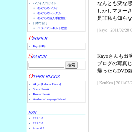
なんとも変な
ハワイ入門ガイド
初めてのハワイ
しかしマヌー
初めてのレンタカー
是非私も知ら
初めての個人手配旅行
日本で習う
ハワイアンキルト教室
| kayo | 2011/02/28
Kayo
(
246
)
Kayoさんも
ブログの写真じ
帰ったらDVD
| KenKen | 2011/02/
Akiyo [Lahaina Divers]
Starts Hawaii
Breeze Hawaii
Academia Language School
RSS 1.0
RSS 2.0
Atom 0.3