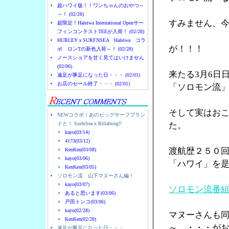
超ハワイ版！！ワンちゃんのおやつ～
～！ (02/28)
すみません、
超限定！Haleiwa International Openサー
フィンコンテストTEEが入荷！ (02/28)
HURLEYｘSURFNSEA Haleiwa コラ
が！！！
ボ ロンTの新色入荷～！ (02/28)
ノースショアを甘く見てはいけません
(02/06)
来たる3月6日
遠足が豚足になった日・・・ (02/01)
お店のセール終了・・・ (02/01)
「ソロモン流
そして実はお
NEWコラボ！あのビッグサーフブラン
ドと！ SurfnSea x Billabong!!
た。
kayo(03/14)
4173(03/12)
渡航歴２５０
KenKen(03/08)
kayo(03/06)
「ハワイ」を
KenKen(03/05)
ソロモン流 山下マヌーさん編！
kayo(03/07)
ソロモン流番
あると思います(03/06)
戸田トンコ(03/06)
kayo(02/28)
マヌーさんも
KenKen(02/28)
～ ・・・が
遠足が豚足になった日・・・