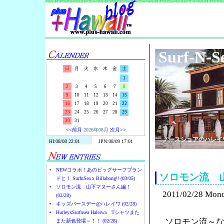
Surf-N-S
日
月
火
水
木
金
土
1
2
3
4
5
6
7
8
9
10
11
12
13
14
15
16
17
18
19
20
21
22
23
24
25
26
27
28
29
30
31
<<前月
2026年08月
次月>>
ノースショアのハレイ
NEWコラボ！あのビッグサーフブラン
ソロモン流 
ドと！ SurfnSea x Billabong!! (03/05)
ソロモン流 山下マヌーさん編！
2011/02/28 Mon
(02/28)
キッズバースデー@ハレイワ (02/28)
HurleyxSurfnsea Haleiwa Tシャツまた
ソロモン流～
また新色登場～！！ (02/28)