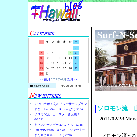
Surf-N-S
日
月
火
水
木
金
土
1
2
3
4
5
6
7
8
9
10
11
12
13
14
15
16
17
18
19
20
21
22
23
24
25
26
27
28
29
30
31
<<前月
2026年08月
次月>>
ノースショアのハレイ
NEWコラボ！あのビッグサーフブラン
ソロモン流 
ドと！ SurfnSea x Billabong!! (03/05)
ソロモン流 山下マヌーさん編！
2011/02/28 Mon
(02/28)
キッズバースデー@ハレイワ (02/28)
HurleyxSurfnsea Haleiwa Tシャツまた
ソロモン流～
また新色登場～！！ (02/28)