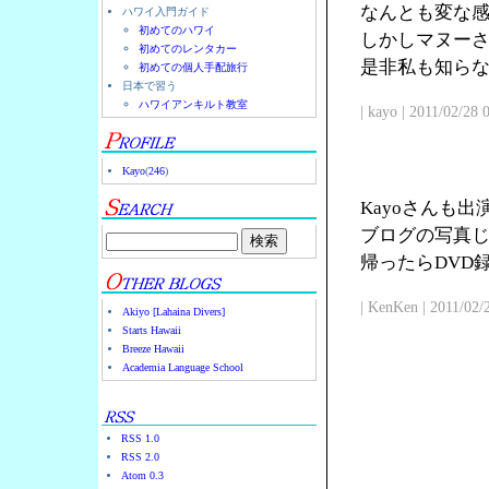
なんとも変な
ハワイ入門ガイド
初めてのハワイ
しかしマヌー
初めてのレンタカー
是非私も知ら
初めての個人手配旅行
日本で習う
ハワイアンキルト教室
| kayo | 2011/02/28
Kayo
(
246
)
Kayoさんも
ブログの写真じ
帰ったらDVD
| KenKen | 2011/02/
Akiyo [Lahaina Divers]
Starts Hawaii
Breeze Hawaii
Academia Language School
RSS 1.0
RSS 2.0
Atom 0.3