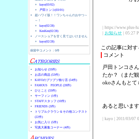
kayo(03/02)
戸田トンコ(03/01)
超ハワイ版！！ワンちゃんのおやつ～
～！
kayo(02/28)
| https://www.plus-h
KenKen(02/28)
|
お知らせ
| 05:27 
ノースショアを甘く見てはいけません
kayo(02/28)
この記事に対す
保留中コメント：0件
コメント
戸田トンコさん
お知らせ (33件)
たか？（まだ観
お店の商品 (53件)
KAYOのブツブツ独り言 (54件)
okoさんもと
FAMOUS PEOPLE (28件)
ひとこと (33件)
サーフィン (1件)
STAFFスタッフ (10件)
あると思います
FRIENDS (3件)
トリプルクラウン＆その他コンテスト
(22件)
| kayo | 2011/03/07
お気に入り (5件)
写真大募集コーナー (4件)