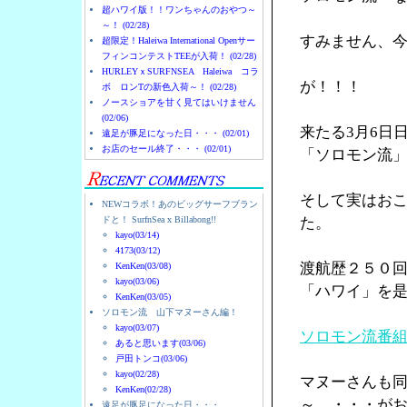
超ハワイ版！！ワンちゃんのおやつ～
～！ (02/28)
すみません、
超限定！Haleiwa International Openサー
フィンコンテストTEEが入荷！ (02/28)
HURLEYｘSURFNSEA Haleiwa コラ
が！！！
ボ ロンTの新色入荷～！ (02/28)
ノースショアを甘く見てはいけません
(02/06)
来たる3月6日
遠足が豚足になった日・・・ (02/01)
お店のセール終了・・・ (02/01)
「ソロモン流
そして実はお
NEWコラボ！あのビッグサーフブラン
ドと！ SurfnSea x Billabong!!
た。
kayo(03/14)
4173(03/12)
渡航歴２５０
KenKen(03/08)
kayo(03/06)
「ハワイ」を
KenKen(03/05)
ソロモン流 山下マヌーさん編！
kayo(03/07)
ソロモン流番
あると思います(03/06)
戸田トンコ(03/06)
kayo(02/28)
マヌーさんも
KenKen(02/28)
～ ・・・が
遠足が豚足になった日・・・