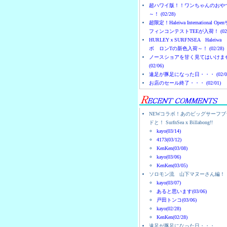
超ハワイ版！！ワンちゃんのおや
～！ (02/28)
超限定！Haleiwa International Ope
フィンコンテストTEEが入荷！ (02/
HURLEYｘSURFNSEA Haleiwa
ボ ロンTの新色入荷～！ (02/28)
ノースショアを甘く見てはいけま
(02/06)
遠足が豚足になった日・・・ (02/0
お店のセール終了・・・ (02/01)
NEWコラボ！あのビッグサーフブ
ドと！ SurfnSea x Billabong!!
kayo(03/14)
4173(03/12)
KenKen(03/08)
kayo(03/06)
KenKen(03/05)
ソロモン流 山下マヌーさん編！
kayo(03/07)
あると思います(03/06)
戸田トンコ(03/06)
kayo(02/28)
KenKen(02/28)
遠足が豚足になった日・・・