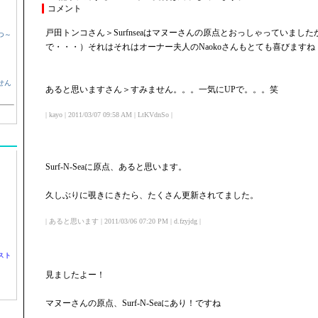
コメント
戸田トンコさん＞Surfnseaはマヌーさんの原点とおっしゃっていまし
つ～
で・・・）それはそれはオーナー夫人のNaokoさんもとても喜びますね
せん
あると思いますさん＞すみません。。。一気にUPで。。。笑
| kayo | 2011/03/07 09:58 AM | LtKVdnSo |
Surf-N-Seaに原点、あると思います。
久しぶりに覗きにきたら、たくさん更新されてました。
| あると思います | 2011/03/06 07:20 PM | d.fzyjdg |
スト
見ましたよー！
マヌーさんの原点、Surf-N-Seaにあり！ですね