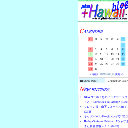
日
月
火
水
木
金
土
1
2
3
4
5
6
7
8
9
10
11
12
13
14
15
16
17
18
19
20
21
22
23
24
25
26
27
28
29
30
31
<<前月
2026年08月
次月>>
NEWコラボ！あのビッグサーフブ
ドと！ SurfnSea x Billabong!! (03/05
ソロモン流 山下マヌーさん編！
(02/28)
キッズバースデー@ハレイワ (02/28
HurleyxSurfnsea Haleiwa Tシャ
また新色登場～！！ (02/28)