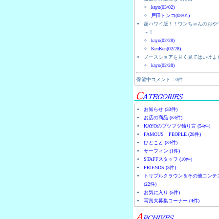
kayo(03/02)
戸田トンコ(03/01)
超ハワイ版！！ワンちゃんのおや
～！
kayo(02/28)
KenKen(02/28)
ノースショアを甘く見てはいけま
kayo(02/28)
保留中コメント：0件
お知らせ (33件)
お店の商品 (53件)
KAYOのブツブツ独り言 (54件)
FAMOUS PEOPLE (28件)
ひとこと (33件)
サーフィン (1件)
STAFFスタッフ (10件)
FRIENDS (3件)
トリプルクラウン＆その他コンテ
(22件)
お気に入り (5件)
写真大募集コーナー (4件)