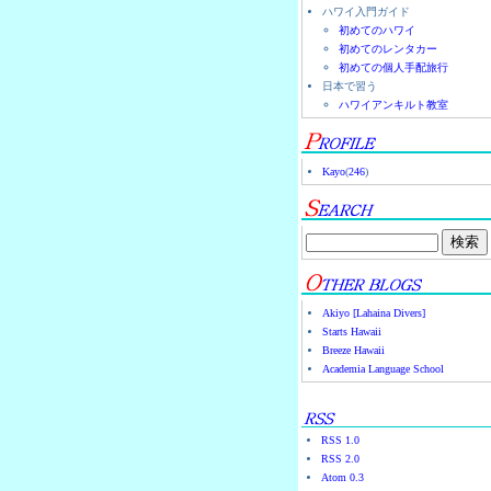
ハワイ入門ガイド
初めてのハワイ
初めてのレンタカー
初めての個人手配旅行
日本で習う
ハワイアンキルト教室
Kayo
(
246
)
Akiyo [Lahaina Divers]
Starts Hawaii
Breeze Hawaii
Academia Language School
RSS 1.0
RSS 2.0
Atom 0.3