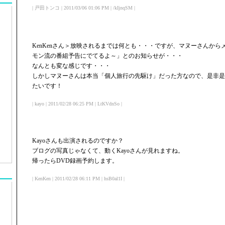
| 戸田トンコ | 2011/03/06 01:06 PM | /kIjnqSM |
KenKenさん＞放映されるまでは何とも・・・ですが、マヌーさんか
モン流の番組予告にでてるよ～」とのお知らせが・・・
なんとも変な感じです・・・
しかしマヌーさんは本当「個人旅行の先駆け」だった方なので、是非是
たいです！
| kayo | 2011/02/28 06:25 PM | LtKVdnSo |
Kayoさんも出演されるのですか？
ブログの写真じゃなくて、動くKayoさんが見れますね。
帰ったらDVD録画予約します。
| KenKen | 2011/02/28 06:11 PM | hsB0al1I |