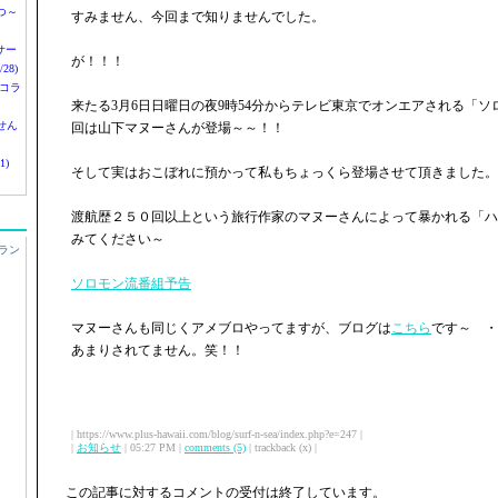
つ～
すみません、今回まで知りませんでした。
nサー
が！！！
28)
 コラ
来たる3月6日日曜日の夜9時54分からテレビ東京でオンエアされる「
せん
回は山下マヌーさんが登場～～！！
1)
そして実はおこぼれに預かって私もちょっくら登場させて頂きました。
渡航歴２５０回以上という旅行作家のマヌーさんによって暴かれる「ハ
みてください～
ラン
ソロモン流番組予告
マヌーさんも同じくアメブロやってますが、ブログは
こちら
です～ ・
あまりされてません。笑！！
| https://www.plus-hawaii.com/blog/surf-n-sea/index.php?e=247 |
|
お知らせ
| 05:27 PM |
comments (5)
| trackback (x) |
この記事に対するコメントの受付は終了しています。