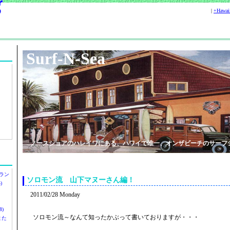
|
+Hawa
Surf-N-Sea
ノースショアのハレイワにある、ハワイで唯一、オンザビーチのサーフ
ラン
ソロモン流 山下マヌーさん編！
)
2011/02/28 Monday
)
ソロモン流～なんて知ったかぶって書いておりますが・・・
ツまた