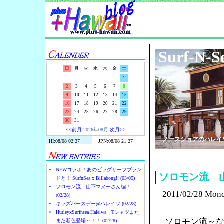
Surf-N-S
日
月
火
水
木
金
土
1
2
3
4
5
6
7
8
9
10
11
12
13
14
15
16
17
18
19
20
21
22
23
24
25
26
27
28
29
30
31
<<前月
2026年08月
次月>>
ノースショアのハレイ
NEWコラボ！あのビッグサーフブラン
ソロモン流 
ドと！ SurfnSea x Billabong!! (03/05)
ソロモン流 山下マヌーさん編！
2011/02/28 Mon
(02/28)
キッズバースデー@ハレイワ (02/28)
HurleyxSurfnsea Haleiwa Tシャツまた
ソロモン流～
また新色登場～！！ (02/28)