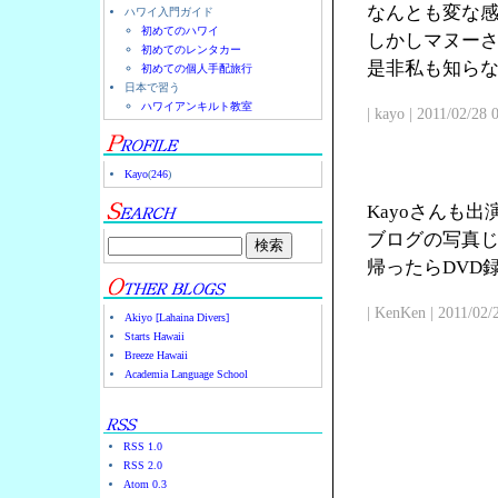
なんとも変な
ハワイ入門ガイド
初めてのハワイ
しかしマヌー
初めてのレンタカー
是非私も知ら
初めての個人手配旅行
日本で習う
ハワイアンキルト教室
| kayo | 2011/02/28
Kayo
(
246
)
Kayoさんも
ブログの写真じ
帰ったらDVD
| KenKen | 2011/02/
Akiyo [Lahaina Divers]
Starts Hawaii
Breeze Hawaii
Academia Language School
RSS 1.0
RSS 2.0
Atom 0.3