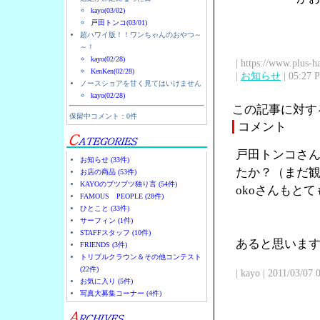
kayo(03/02)
戸田トンコ(03/01)
超ハワイ版！！ワンちゃんのおやつ～
～！
kayo(02/28)
| https://www.plus-h
KenKen(02/28)
|
お知らせ
| 05:27 
ノースショアを甘く見てはいけません
kayo(02/28)
この記事に対す
保留中コメント：0件
コメント
戸田トンコさん
お知らせ (33件)
たか？（まだ観
お店の商品 (53件)
KAYOのブツブツ独り言 (54件)
okoさんもと
FAMOUS PEOPLE (28件)
ひとこと (33件)
サーフィン (1件)
STAFFスタッフ (10件)
あると思います
FRIENDS (3件)
トリプルクラウン＆その他コンテスト
(22件)
| kayo | 2011/03/07
お気に入り (5件)
写真大募集コーナー (4件)