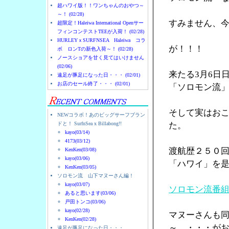
超ハワイ版！！ワンちゃんのおやつ～
～！ (02/28)
すみません、
超限定！Haleiwa International Openサー
フィンコンテストTEEが入荷！ (02/28)
HURLEYｘSURFNSEA Haleiwa コラ
が！！！
ボ ロンTの新色入荷～！ (02/28)
ノースショアを甘く見てはいけません
(02/06)
来たる3月6日
遠足が豚足になった日・・・ (02/01)
お店のセール終了・・・ (02/01)
「ソロモン流
そして実はお
NEWコラボ！あのビッグサーフブラン
ドと！ SurfnSea x Billabong!!
た。
kayo(03/14)
4173(03/12)
渡航歴２５０
KenKen(03/08)
kayo(03/06)
「ハワイ」を
KenKen(03/05)
ソロモン流 山下マヌーさん編！
kayo(03/07)
ソロモン流番
あると思います(03/06)
戸田トンコ(03/06)
kayo(02/28)
マヌーさんも
KenKen(02/28)
～ ・・・が
遠足が豚足になった日・・・