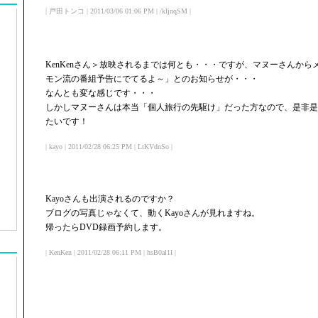
| 戸田トンコ | 2011/03/06 01:06 PM | /kIjnqSM |
KenKenさん＞放映されるまでは何とも・・・ですが、マヌーさんか
モン流の番組予告にでてるよ～」とのお知らせが・・・
なんとも変な感じです・・・
しかしマヌーさんは本当「個人旅行の先駆け」だった方なので、是非是
たいです！
| kayo | 2011/02/28 06:25 PM | LtKVdnSo |
Kayoさんも出演されるのですか？
ブログの写真じゃなくて、動くKayoさんが見れますね。
帰ったらDVD録画予約します。
| KenKen | 2011/02/28 06:11 PM | hsB0al1I |