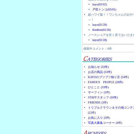
kayo(03/02)
戸田トンコ(03/01)
超ハワイ版！！ワンちゃんのおや
～！
kayo(02/28)
KenKen(02/28)
ノースショアを甘く見てはいけま
kayo(02/28)
保留中コメント：0件
お知らせ (33件)
お店の商品 (53件)
KAYOのブツブツ独り言 (54件)
FAMOUS PEOPLE (28件)
ひとこと (33件)
サーフィン (1件)
STAFFスタッフ (10件)
FRIENDS (3件)
トリプルクラウン＆その他コンテ
(22件)
お気に入り (5件)
写真大募集コーナー (4件)