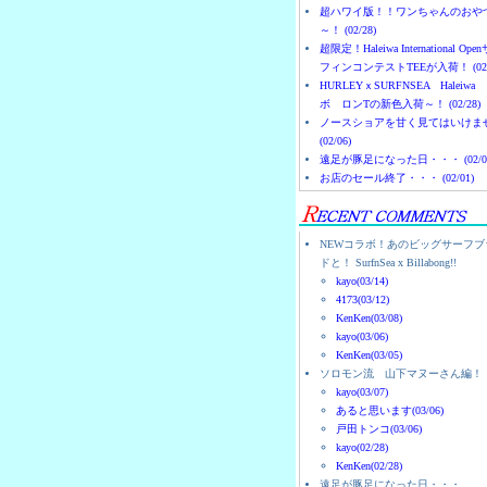
超ハワイ版！！ワンちゃんのおや
～！ (02/28)
超限定！Haleiwa International Ope
フィンコンテストTEEが入荷！ (02/
HURLEYｘSURFNSEA Haleiwa
ボ ロンTの新色入荷～！ (02/28)
ノースショアを甘く見てはいけま
(02/06)
遠足が豚足になった日・・・ (02/0
お店のセール終了・・・ (02/01)
NEWコラボ！あのビッグサーフブ
ドと！ SurfnSea x Billabong!!
kayo(03/14)
4173(03/12)
KenKen(03/08)
kayo(03/06)
KenKen(03/05)
ソロモン流 山下マヌーさん編！
kayo(03/07)
あると思います(03/06)
戸田トンコ(03/06)
kayo(02/28)
KenKen(02/28)
遠足が豚足になった日・・・