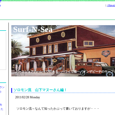
|
+Hawa
Surf-N-Sea
ノースショアのハレイワにある、ハワイで唯一、オンザビーチのサーフ
ラン
ソロモン流 山下マヌーさん編！
)
2011/02/28 Monday
)
ソロモン流～なんて知ったかぶって書いておりますが・・・
ツまた