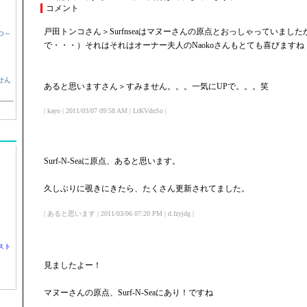
コメント
戸田トンコさん＞Surfnseaはマヌーさんの原点とおっしゃっていまし
つ～
で・・・）それはそれはオーナー夫人のNaokoさんもとても喜びますね
せん
あると思いますさん＞すみません。。。一気にUPで。。。笑
| kayo | 2011/03/07 09:58 AM | LtKVdnSo |
Surf-N-Seaに原点、あると思います。
久しぶりに覗きにきたら、たくさん更新されてました。
| あると思います | 2011/03/06 07:20 PM | d.fzyjdg |
スト
見ましたよー！
マヌーさんの原点、Surf-N-Seaにあり！ですね