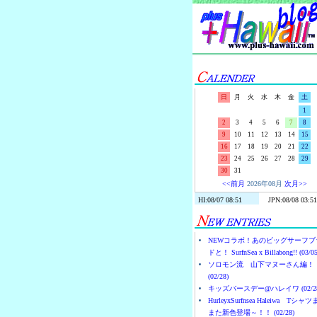
日
月
火
水
木
金
土
1
2
3
4
5
6
7
8
9
10
11
12
13
14
15
16
17
18
19
20
21
22
23
24
25
26
27
28
29
30
31
<<前月
2026年08月
次月>>
NEWコラボ！あのビッグサーフブ
ドと！ SurfnSea x Billabong!! (03/05
ソロモン流 山下マヌーさん編！
(02/28)
キッズバースデー@ハレイワ (02/28
HurleyxSurfnsea Haleiwa Tシャ
また新色登場～！！ (02/28)