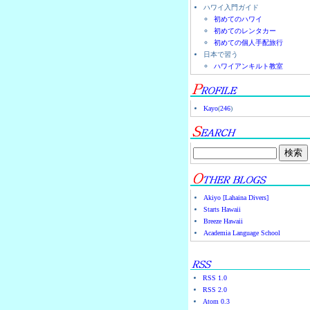
ハワイ入門ガイド
初めてのハワイ
初めてのレンタカー
初めての個人手配旅行
日本で習う
ハワイアンキルト教室
Kayo
(
246
)
Akiyo [Lahaina Divers]
Starts Hawaii
Breeze Hawaii
Academia Language School
RSS 1.0
RSS 2.0
Atom 0.3