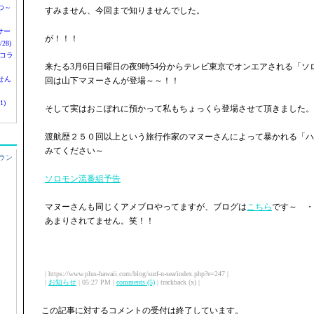
つ～
すみません、今回まで知りませんでした。
nサー
が！！！
28)
 コラ
来たる3月6日日曜日の夜9時54分からテレビ東京でオンエアされる「
せん
回は山下マヌーさんが登場～～！！
1)
そして実はおこぼれに預かって私もちょっくら登場させて頂きました。
渡航歴２５０回以上という旅行作家のマヌーさんによって暴かれる「ハ
みてください～
ラン
ソロモン流番組予告
マヌーさんも同じくアメブロやってますが、ブログは
こちら
です～ ・
あまりされてません。笑！！
| https://www.plus-hawaii.com/blog/surf-n-sea/index.php?e=247 |
|
お知らせ
| 05:27 PM |
comments (5)
| trackback (x) |
この記事に対するコメントの受付は終了しています。