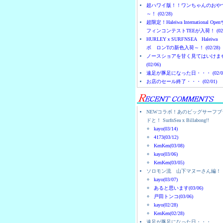
超ハワイ版！！ワンちゃんのおや
～！ (02/28)
超限定！Haleiwa International Ope
フィンコンテストTEEが入荷！ (02/
HURLEYｘSURFNSEA Haleiwa
ボ ロンTの新色入荷～！ (02/28)
ノースショアを甘く見てはいけま
(02/06)
遠足が豚足になった日・・・ (02/0
お店のセール終了・・・ (02/01)
NEWコラボ！あのビッグサーフブ
ドと！ SurfnSea x Billabong!!
kayo(03/14)
4173(03/12)
KenKen(03/08)
kayo(03/06)
KenKen(03/05)
ソロモン流 山下マヌーさん編！
kayo(03/07)
あると思います(03/06)
戸田トンコ(03/06)
kayo(02/28)
KenKen(02/28)
遠足が豚足になった日・・・