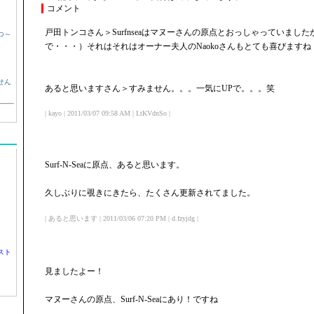
コメント
戸田トンコさん＞Surfnseaはマヌーさんの原点とおっしゃっていまし
つ～
で・・・）それはそれはオーナー夫人のNaokoさんもとても喜びますね
せん
あると思いますさん＞すみません。。。一気にUPで。。。笑
| kayo | 2011/03/07 09:58 AM | LtKVdnSo |
Surf-N-Seaに原点、あると思います。
久しぶりに覗きにきたら、たくさん更新されてました。
| あると思います | 2011/03/06 07:20 PM | d.fzyjdg |
スト
見ましたよー！
マヌーさんの原点、Surf-N-Seaにあり！ですね