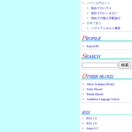
ハワイ入門ガイド
初めてのハワイ
初めてのレンタカー
初めての個人手配旅行
日本で習う
ハワイアンキルト教室
Kayo
(
246
)
Akiyo [Lahaina Divers]
Starts Hawaii
Breeze Hawaii
Academia Language School
RSS 1.0
RSS 2.0
Atom 0.3