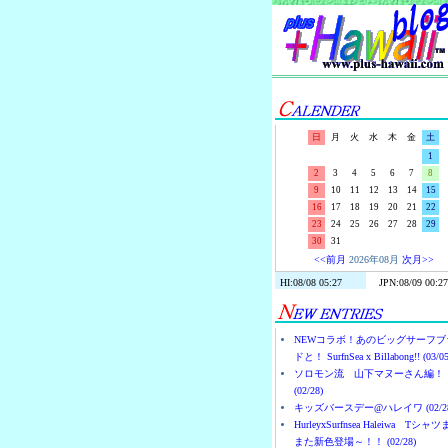
日
月
火
水
木
金
土
1
2
3
4
5
6
7
8
9
10
11
12
13
14
15
16
17
18
19
20
21
22
23
24
25
26
27
28
29
30
31
<<前月
2026年08月
次月>>
NEWコラボ！あのビッグサーフブ
ドと！ SurfnSea x Billabong!! (03/05
ソロモン流 山下マヌーさん編！
(02/28)
キッズバースデー@ハレイワ (02/28
HurleyxSurfnsea Haleiwa Tシャ
また新色登場～！！ (02/28)