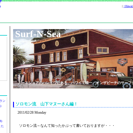
|
+Hawa
Surf-N-Sea
ノースショアのハレイワにある、ハワイで唯一、オンザビーチのサーフ
ラン
ソロモン流 山下マヌーさん編！
)
2011/02/28 Monday
)
ソロモン流～なんて知ったかぶって書いておりますが・・・
ツまた