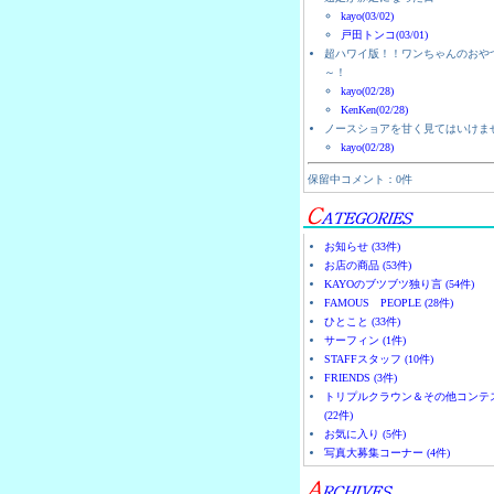
kayo(03/02)
戸田トンコ(03/01)
超ハワイ版！！ワンちゃんのおや
～！
kayo(02/28)
KenKen(02/28)
ノースショアを甘く見てはいけま
kayo(02/28)
保留中コメント：0件
お知らせ (33件)
お店の商品 (53件)
KAYOのブツブツ独り言 (54件)
FAMOUS PEOPLE (28件)
ひとこと (33件)
サーフィン (1件)
STAFFスタッフ (10件)
FRIENDS (3件)
トリプルクラウン＆その他コンテ
(22件)
お気に入り (5件)
写真大募集コーナー (4件)