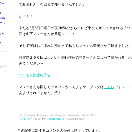
つ～
すみません、今回まで知りませんでした。
nサー
が！！！
28)
 コラ
来たる3月6日日曜日の夜9時54分からテレビ東京でオンエアされる「
せん
回は山下マヌーさんが登場～～！！
1)
そして実はおこぼれに預かって私もちょっくら登場させて頂きました。
渡航歴２５０回以上という旅行作家のマヌーさんによって暴かれる「ハ
みてください～
ラン
ソロモン流番組予告
マヌーさんも同じくアメブロやってますが、ブログは
こちら
です～ ・
あまりされてません。笑！！
| https://www.plus-hawaii.com/blog/surf-n-sea/index.php?e=247 |
|
お知らせ
| 05:27 PM |
comments (5)
| trackback (x) |
この記事に対するコメントの受付は終了しています。