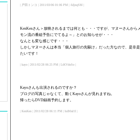
| 戸田トンコ | 2011/03/06 01:06 PM | /kIjnqSM |
KenKenさん＞放映されるまでは何とも・・・ですが、マヌーさんか
モン流の番組予告にでてるよ～」とのお知らせが・・・
なんとも変な感じです・・・
しかしマヌーさんは本当「個人旅行の先駆け」だった方なので、是非是
たいです！
| kayo | 2011/02/28 06:25 PM | LtKVdnSo |
Kayoさんも出演されるのですか？
ブログの写真じゃなくて、動くKayoさんが見れますね。
帰ったらDVD録画予約します。
| KenKen | 2011/02/28 06:11 PM | hsB0al1I |