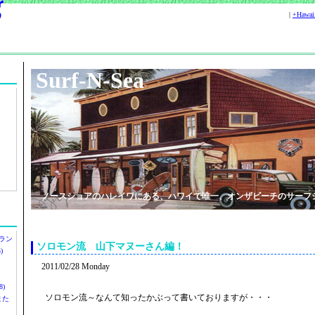
|
+Hawa
Surf-N-Sea
ノースショアのハレイワにある、ハワイで唯一、オンザビーチのサーフ
ラン
ソロモン流 山下マヌーさん編！
)
2011/02/28 Monday
)
ソロモン流～なんて知ったかぶって書いておりますが・・・
ツまた