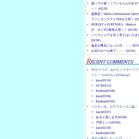
超ハワイ版！！ワンちゃんのおや
～！ (02/28)
超限定！Haleiwa International Ope
フィンコンテストTEEが入荷！ (02/
HURLEYｘSURFNSEA Haleiwa
ボ ロンTの新色入荷～！ (02/28)
ノースショアを甘く見てはいけま
(02/06)
遠足が豚足になった日・・・ (02/0
お店のセール終了・・・ (02/01)
NEWコラボ！あのビッグサーフブ
ドと！ SurfnSea x Billabong!!
kayo(03/14)
4173(03/12)
KenKen(03/08)
kayo(03/06)
KenKen(03/05)
ソロモン流 山下マヌーさん編！
kayo(03/07)
あると思います(03/06)
戸田トンコ(03/06)
kayo(02/28)
KenKen(02/28)
遠足が豚足になった日・・・