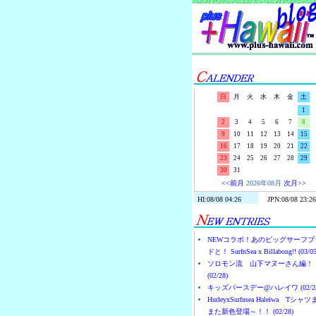
日
月
火
水
木
金
土
1
2
3
4
5
6
7
8
9
10
11
12
13
14
15
16
17
18
19
20
21
22
23
24
25
26
27
28
29
30
31
<<前月
2026年08月
次月>>
NEWコラボ！あのビッグサーフブ
ドと！ SurfnSea x Billabong!! (03/05
ソロモン流 山下マヌーさん編！
(02/28)
キッズバースデー@ハレイワ (02/28
HurleyxSurfnsea Haleiwa Tシャ
また新色登場～！！ (02/28)