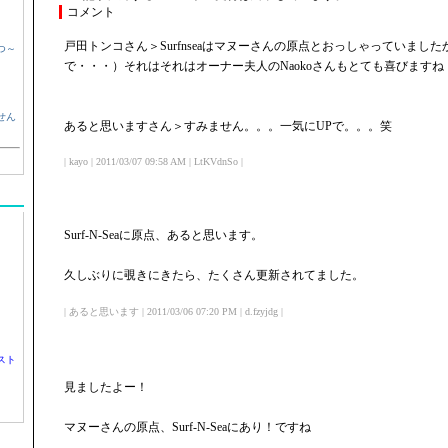
コメント
戸田トンコさん＞Surfnseaはマヌーさんの原点とおっしゃっていまし
つ～
で・・・）それはそれはオーナー夫人のNaokoさんもとても喜びますね
せん
あると思いますさん＞すみません。。。一気にUPで。。。笑
| kayo | 2011/03/07 09:58 AM | LtKVdnSo |
Surf-N-Seaに原点、あると思います。
久しぶりに覗きにきたら、たくさん更新されてました。
| あると思います | 2011/03/06 07:20 PM | d.fzyjdg |
スト
見ましたよー！
マヌーさんの原点、Surf-N-Seaにあり！ですね