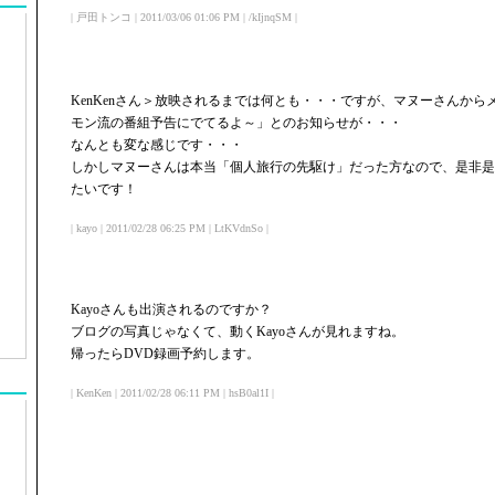
| 戸田トンコ | 2011/03/06 01:06 PM | /kIjnqSM |
KenKenさん＞放映されるまでは何とも・・・ですが、マヌーさんか
モン流の番組予告にでてるよ～」とのお知らせが・・・
なんとも変な感じです・・・
しかしマヌーさんは本当「個人旅行の先駆け」だった方なので、是非是
たいです！
| kayo | 2011/02/28 06:25 PM | LtKVdnSo |
Kayoさんも出演されるのですか？
ブログの写真じゃなくて、動くKayoさんが見れますね。
帰ったらDVD録画予約します。
| KenKen | 2011/02/28 06:11 PM | hsB0al1I |