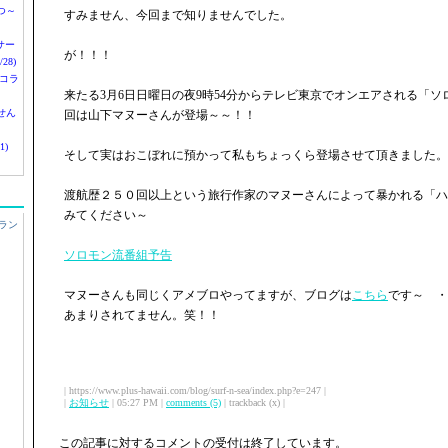
つ～
すみません、今回まで知りませんでした。
nサー
が！！！
28)
 コラ
来たる3月6日日曜日の夜9時54分からテレビ東京でオンエアされる「
せん
回は山下マヌーさんが登場～～！！
1)
そして実はおこぼれに預かって私もちょっくら登場させて頂きました。
渡航歴２５０回以上という旅行作家のマヌーさんによって暴かれる「ハ
みてください～
ラン
ソロモン流番組予告
マヌーさんも同じくアメブロやってますが、ブログは
こちら
です～ ・
あまりされてません。笑！！
| https://www.plus-hawaii.com/blog/surf-n-sea/index.php?e=247 |
|
お知らせ
| 05:27 PM |
comments (5)
| trackback (x) |
この記事に対するコメントの受付は終了しています。