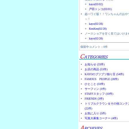
kayo(03/02)
戸田トンコ(03/01)
超ハワイ版！！ワンちゃんのおや
～！
kayo(02/28)
KenKen(02/28)
ノースショアを甘く見てはいけま
kayo(02/28)
保留中コメント：0件
お知らせ (33件)
お店の商品 (53件)
KAYOのブツブツ独り言 (54件)
FAMOUS PEOPLE (28件)
ひとこと (33件)
サーフィン (1件)
STAFFスタッフ (10件)
FRIENDS (3件)
トリプルクラウン＆その他コンテ
(22件)
お気に入り (5件)
写真大募集コーナー (4件)