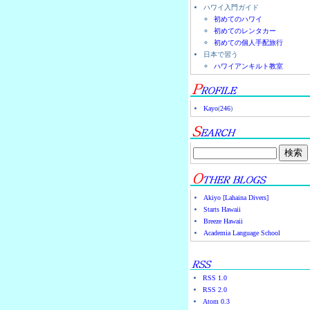
ハワイ入門ガイド
初めてのハワイ
初めてのレンタカー
初めての個人手配旅行
日本で習う
ハワイアンキルト教室
Kayo
(
246
)
Akiyo [Lahaina Divers]
Starts Hawaii
Breeze Hawaii
Academia Language School
RSS 1.0
RSS 2.0
Atom 0.3