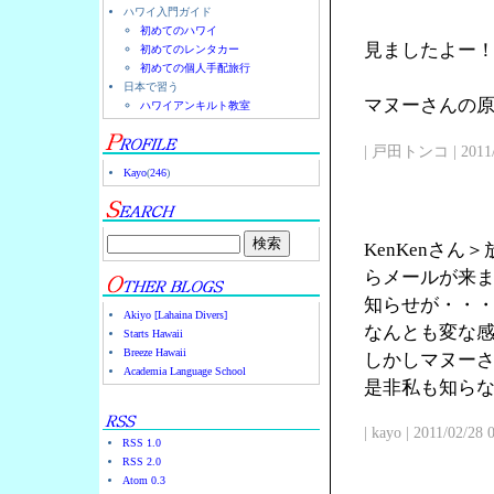
ハワイ入門ガイド
初めてのハワイ
見ましたよー
初めてのレンタカー
初めての個人手配旅行
日本で習う
マヌーさんの原点
ハワイアンキルト教室
| 戸田トンコ | 2011/03
Kayo
(
246
)
KenKenさ
らメールが来
知らせが・・
Akiyo [Lahaina Divers]
なんとも変な
Starts Hawaii
Breeze Hawaii
しかしマヌー
Academia Language School
是非私も知ら
| kayo | 2011/02/28
RSS 1.0
RSS 2.0
Atom 0.3