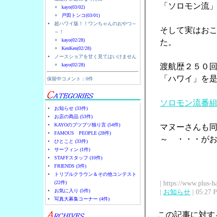
「ソロモン流
kayo(03/02)
戸田トンコ(03/01)
超ハワイ版！！ワンちゃんのおやつ～
そして実はお
～！
kayo(02/28)
た。
KenKen(02/28)
ノースショアを甘く見てはいけません
kayo(02/28)
渡航歴２５０
「ハワイ」を
保留中コメント：0件
ソロモン流番
お知らせ (33件)
お店の商品 (53件)
KAYOのブツブツ独り言 (54件)
マヌーさんも
FAMOUS PEOPLE (28件)
～ ・・・が
ひとこと (33件)
サーフィン (1件)
STAFFスタッフ (10件)
FRIENDS (3件)
トリプルクラウン＆その他コンテスト
| https://www.plus-h
(22件)
お気に入り (5件)
|
お知らせ
| 05:27 
写真大募集コーナー (4件)
この記事に対す