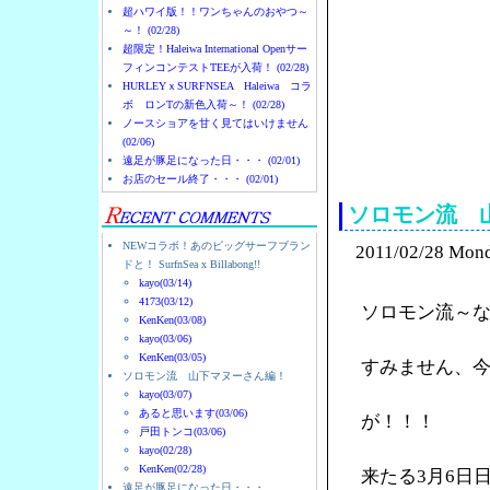
超ハワイ版！！ワンちゃんのおやつ～
～！ (02/28)
超限定！Haleiwa International Openサー
フィンコンテストTEEが入荷！ (02/28)
HURLEYｘSURFNSEA Haleiwa コラ
ボ ロンTの新色入荷～！ (02/28)
ノースショアを甘く見てはいけません
(02/06)
ノースショアのハレイ
遠足が豚足になった日・・・ (02/01)
お店のセール終了・・・ (02/01)
ソロモン流 
NEWコラボ！あのビッグサーフブラン
2011/02/28 Mon
ドと！ SurfnSea x Billabong!!
kayo(03/14)
4173(03/12)
ソロモン流～
KenKen(03/08)
kayo(03/06)
KenKen(03/05)
すみません、
ソロモン流 山下マヌーさん編！
kayo(03/07)
あると思います(03/06)
が！！！
戸田トンコ(03/06)
kayo(02/28)
KenKen(02/28)
来たる3月6日
遠足が豚足になった日・・・