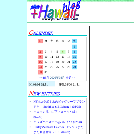
Surf-N-S
日
月
火
水
木
金
土
1
2
3
4
5
6
7
8
9
10
11
12
13
14
15
16
17
18
19
20
21
22
23
24
25
26
27
28
29
30
31
<<前月
2026年08月
次月>>
NEWコラボ！あのビッグサーフブラン
ドと！ SurfnSea x Billabong!! (03/05)
ソロモン流 山下マヌーさん編！
(02/28)
キッズバースデー@ハレイワ (02/28)
HurleyxSurfnsea Haleiwa Tシャツまた
また新色登場～！！ (02/28)