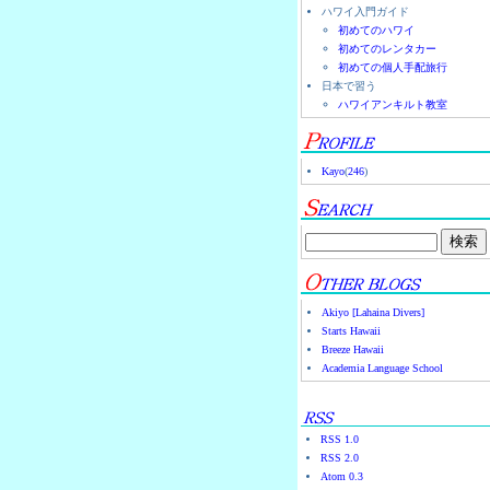
ハワイ入門ガイド
初めてのハワイ
初めてのレンタカー
初めての個人手配旅行
日本で習う
ハワイアンキルト教室
Kayo
(
246
)
Akiyo [Lahaina Divers]
Starts Hawaii
Breeze Hawaii
Academia Language School
RSS 1.0
RSS 2.0
Atom 0.3