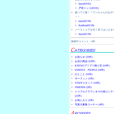
kayo(03/02)
戸田トンコ(03/01)
超ハワイ版！！ワンちゃんのおや
～！
kayo(02/28)
KenKen(02/28)
ノースショアを甘く見てはいけま
kayo(02/28)
保留中コメント：0件
お知らせ (33件)
お店の商品 (53件)
KAYOのブツブツ独り言 (54件)
FAMOUS PEOPLE (28件)
ひとこと (33件)
サーフィン (1件)
STAFFスタッフ (10件)
FRIENDS (3件)
トリプルクラウン＆その他コンテ
(22件)
お気に入り (5件)
写真大募集コーナー (4件)