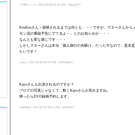
| 戸田トンコ | 2011/03/06 01:06 PM | /kIjnqSM |
KenKenさん＞放映されるまでは何とも・・・ですが、マヌーさんか
モン流の番組予告にでてるよ～」とのお知らせが・・・
なんとも変な感じです・・・
しかしマヌーさんは本当「個人旅行の先駆け」だった方なので、是非是
たいです！
| kayo | 2011/02/28 06:25 PM | LtKVdnSo |
Kayoさんも出演されるのですか？
ブログの写真じゃなくて、動くKayoさんが見れますね。
帰ったらDVD録画予約します。
| KenKen | 2011/02/28 06:11 PM | hsB0al1I |