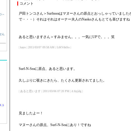
コメント
戸田トンコさん＞Surfnseaはマヌーさんの原点とおっしゃっていまし
つ～
で・・・）それはそれはオーナー夫人のNaokoさんもとても喜びますね
せん
あると思いますさん＞すみません。。。一気にUPで。。。笑
| kayo | 2011/03/07 09:58 AM | LtKVdnSo |
Surf-N-Seaに原点、あると思います。
久しぶりに覗きにきたら、たくさん更新されてました。
| あると思います | 2011/03/06 07:20 PM | d.fzyjdg |
スト
見ましたよー！
マヌーさんの原点、Surf-N-Seaにあり！ですね