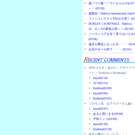
超ハワイ版！！ワンちゃんのおや
～！ (02/28)
超限定！Haleiwa International Ope
フィンコンテストTEEが入荷！ (02/
HURLEYｘSURFNSEA Haleiwa
ボ ロンTの新色入荷～！ (02/28)
ノースショアを甘く見てはいけま
(02/06)
遠足が豚足になった日・・・ (02/0
お店のセール終了・・・ (02/01)
NEWコラボ！あのビッグサーフブ
ドと！ SurfnSea x Billabong!!
kayo(03/14)
4173(03/12)
KenKen(03/08)
kayo(03/06)
KenKen(03/05)
ソロモン流 山下マヌーさん編！
kayo(03/07)
あると思います(03/06)
戸田トンコ(03/06)
kayo(02/28)
KenKen(02/28)
遠足が豚足になった日・・・