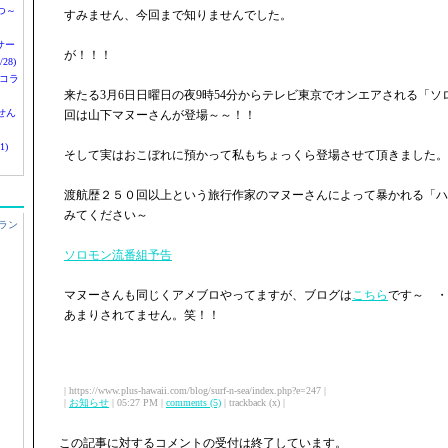
つ～
すみません、今回まで知りませんでした。
nサー
が！！！
28)
 コラ
来たる3月6日日曜日の夜9時54分からテレビ東京でオンエアされる「
せん
回は山下マヌーさんが登場～～！！
1)
そして実はおこぼれに預かって私もちょっくら登場させて頂きました。
渡航歴２５０回以上という旅行作家のマヌーさんによって暴かれる「ハ
みてください～
ラン
ソロモン流番組予告
マヌーさんも同じくアメブロやってますが、ブログは
こちら
です～ ・
あまりされてません。笑！！
| https://www.plus-hawaii.com/blog/surf-n-sea/index.php?e=247 |
|
お知らせ
| 05:27 PM |
comments (5)
| trackback (x) |
この記事に対するコメントの受付は終了しています。