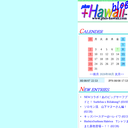
日
月
火
水
木
金
土
1
2
3
4
5
6
7
8
9
10
11
12
13
14
15
16
17
18
19
20
21
22
23
24
25
26
27
28
29
30
31
<<前月
2026年08月
次月>>
NEWコラボ！あのビッグサーフブ
ドと！ SurfnSea x Billabong!! (03/05
ソロモン流 山下マヌーさん編！
(02/28)
キッズバースデー@ハレイワ (02/28
HurleyxSurfnsea Haleiwa Tシャ
また新色登場～！！ (02/28)