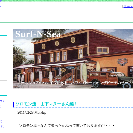
|
+Hawa
Surf-N-Sea
ノースショアのハレイワにある、ハワイで唯一、オンザビーチのサーフ
ラン
ソロモン流 山下マヌーさん編！
)
2011/02/28 Monday
)
ソロモン流～なんて知ったかぶって書いておりますが・・・
ツまた