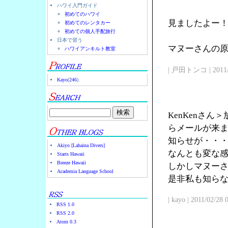
ハワイ入門ガイド
初めてのハワイ
見ましたよー
初めてのレンタカー
初めての個人手配旅行
日本で習う
マヌーさんの原点
ハワイアンキルト教室
| 戸田トンコ | 2011/03
Kayo
(
246
)
KenKenさ
らメールが来
知らせが・・
Akiyo [Lahaina Divers]
なんとも変な
Starts Hawaii
Breeze Hawaii
しかしマヌー
Academia Language School
是非私も知ら
| kayo | 2011/02/28
RSS 1.0
RSS 2.0
Atom 0.3