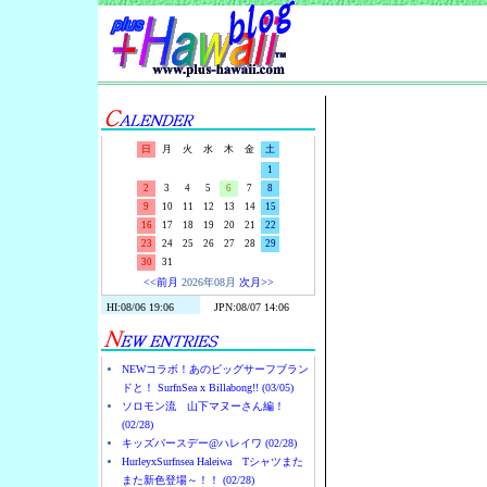
Surf-N-S
日
月
火
水
木
金
土
1
2
3
4
5
6
7
8
9
10
11
12
13
14
15
16
17
18
19
20
21
22
23
24
25
26
27
28
29
30
31
<<前月
2026年08月
次月>>
NEWコラボ！あのビッグサーフブラン
ドと！ SurfnSea x Billabong!! (03/05)
ソロモン流 山下マヌーさん編！
(02/28)
キッズバースデー@ハレイワ (02/28)
HurleyxSurfnsea Haleiwa Tシャツまた
また新色登場～！！ (02/28)