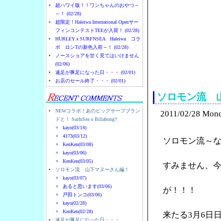
超ハワイ版！！ワンちゃんのおやつ～
～！ (02/28)
超限定！Haleiwa International Openサー
フィンコンテストTEEが入荷！ (02/28)
HURLEYｘSURFNSEA Haleiwa コラ
ボ ロンTの新色入荷～！ (02/28)
ノースショアを甘く見てはいけません
(02/06)
ノースショアのハレイ
遠足が豚足になった日・・・ (02/01)
お店のセール終了・・・ (02/01)
ソロモン流 
NEWコラボ！あのビッグサーフブラン
2011/02/28 Mon
ドと！ SurfnSea x Billabong!!
kayo(03/14)
4173(03/12)
ソロモン流～
KenKen(03/08)
kayo(03/06)
KenKen(03/05)
すみません、
ソロモン流 山下マヌーさん編！
kayo(03/07)
あると思います(03/06)
が！！！
戸田トンコ(03/06)
kayo(02/28)
KenKen(02/28)
来たる3月6日
遠足が豚足になった日・・・