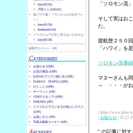
「ソロモン流
kayo(03/02)
戸田トンコ(03/01)
超ハワイ版！！ワンちゃんのおやつ～
そして実はお
～！
kayo(02/28)
た。
KenKen(02/28)
ノースショアを甘く見てはいけません
kayo(02/28)
渡航歴２５０
「ハワイ」を
保留中コメント：0件
ソロモン流番
お知らせ (33件)
お店の商品 (53件)
KAYOのブツブツ独り言 (54件)
マヌーさんも
FAMOUS PEOPLE (28件)
～ ・・・が
ひとこと (33件)
サーフィン (1件)
STAFFスタッフ (10件)
FRIENDS (3件)
トリプルクラウン＆その他コンテスト
| https://www.plus-h
(22件)
お気に入り (5件)
|
お知らせ
| 05:27 
写真大募集コーナー (4件)
この記事に対す