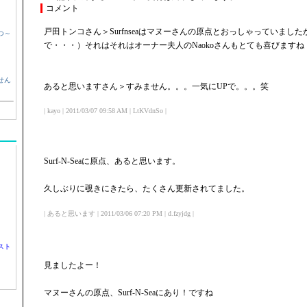
コメント
戸田トンコさん＞Surfnseaはマヌーさんの原点とおっしゃっていまし
つ～
で・・・）それはそれはオーナー夫人のNaokoさんもとても喜びますね
せん
あると思いますさん＞すみません。。。一気にUPで。。。笑
| kayo | 2011/03/07 09:58 AM | LtKVdnSo |
Surf-N-Seaに原点、あると思います。
久しぶりに覗きにきたら、たくさん更新されてました。
| あると思います | 2011/03/06 07:20 PM | d.fzyjdg |
スト
見ましたよー！
マヌーさんの原点、Surf-N-Seaにあり！ですね