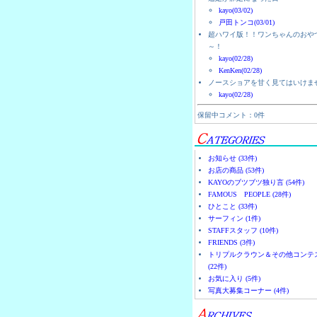
kayo(03/02)
戸田トンコ(03/01)
超ハワイ版！！ワンちゃんのおや
～！
kayo(02/28)
KenKen(02/28)
ノースショアを甘く見てはいけま
kayo(02/28)
保留中コメント：0件
お知らせ (33件)
お店の商品 (53件)
KAYOのブツブツ独り言 (54件)
FAMOUS PEOPLE (28件)
ひとこと (33件)
サーフィン (1件)
STAFFスタッフ (10件)
FRIENDS (3件)
トリプルクラウン＆その他コンテ
(22件)
お気に入り (5件)
写真大募集コーナー (4件)