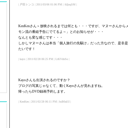
| 戸田トンコ | 2011/03/06 01:06 PM | /kIjnqSM |
KenKenさん＞放映されるまでは何とも・・・ですが、マヌーさんか
モン流の番組予告にでてるよ～」とのお知らせが・・・
なんとも変な感じです・・・
しかしマヌーさんは本当「個人旅行の先駆け」だった方なので、是非是
たいです！
| kayo | 2011/02/28 06:25 PM | LtKVdnSo |
Kayoさんも出演されるのですか？
ブログの写真じゃなくて、動くKayoさんが見れますね。
帰ったらDVD録画予約します。
| KenKen | 2011/02/28 06:11 PM | hsB0al1I |