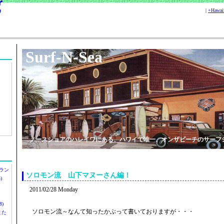
|
+Hawa
Surf-N-Sea
ノースショアのハレイワにある、ハワイで唯一、オンザビーチのサーフ
ラン
ソロモン流 山下マヌーさん編！
)
2011/02/28 Monday
)
ソロモン流～なんて知ったかぶって書いておりますが・・・
ツまた