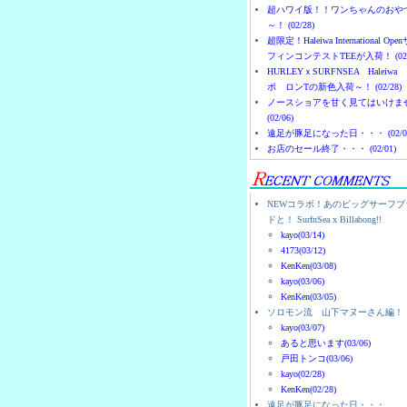
超ハワイ版！！ワンちゃんのおや
～！ (02/28)
超限定！Haleiwa International Ope
フィンコンテストTEEが入荷！ (02/
HURLEYｘSURFNSEA Haleiwa
ボ ロンTの新色入荷～！ (02/28)
ノースショアを甘く見てはいけま
(02/06)
遠足が豚足になった日・・・ (02/0
お店のセール終了・・・ (02/01)
NEWコラボ！あのビッグサーフブ
ドと！ SurfnSea x Billabong!!
kayo(03/14)
4173(03/12)
KenKen(03/08)
kayo(03/06)
KenKen(03/05)
ソロモン流 山下マヌーさん編！
kayo(03/07)
あると思います(03/06)
戸田トンコ(03/06)
kayo(02/28)
KenKen(02/28)
遠足が豚足になった日・・・