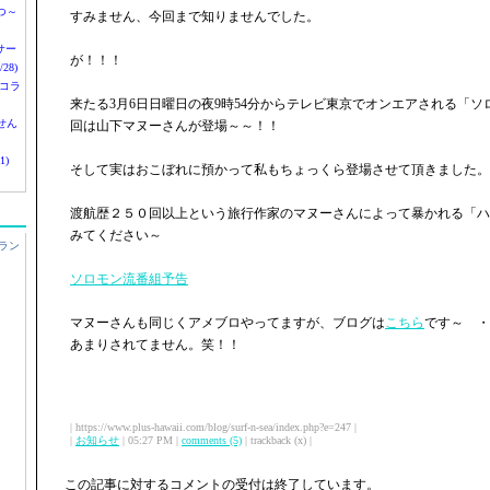
つ～
すみません、今回まで知りませんでした。
nサー
が！！！
28)
 コラ
来たる3月6日日曜日の夜9時54分からテレビ東京でオンエアされる「
せん
回は山下マヌーさんが登場～～！！
1)
そして実はおこぼれに預かって私もちょっくら登場させて頂きました。
渡航歴２５０回以上という旅行作家のマヌーさんによって暴かれる「ハ
みてください～
ラン
ソロモン流番組予告
マヌーさんも同じくアメブロやってますが、ブログは
こちら
です～ ・
あまりされてません。笑！！
| https://www.plus-hawaii.com/blog/surf-n-sea/index.php?e=247 |
|
お知らせ
| 05:27 PM |
comments (5)
| trackback (x) |
この記事に対するコメントの受付は終了しています。