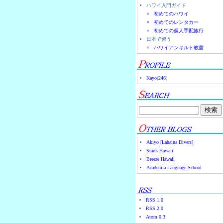
ハワイ入門ガイド
初めてのハワイ
初めてのレンタカー
初めての個人手配旅行
日本で習う
ハワイアンキルト教室
Kayo
(
246
)
Akiyo [Lahaina Divers]
Starts Hawaii
Breeze Hawaii
Academia Language School
RSS 1.0
RSS 2.0
Atom 0.3