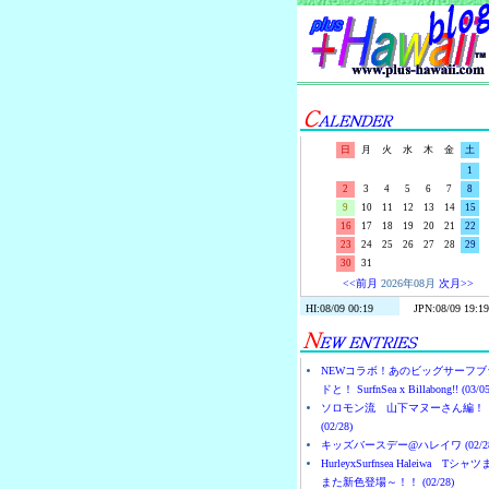
日
月
火
水
木
金
土
1
2
3
4
5
6
7
8
9
10
11
12
13
14
15
16
17
18
19
20
21
22
23
24
25
26
27
28
29
30
31
<<前月
2026年08月
次月>>
NEWコラボ！あのビッグサーフブ
ドと！ SurfnSea x Billabong!! (03/05
ソロモン流 山下マヌーさん編！
(02/28)
キッズバースデー@ハレイワ (02/28
HurleyxSurfnsea Haleiwa Tシャ
また新色登場～！！ (02/28)