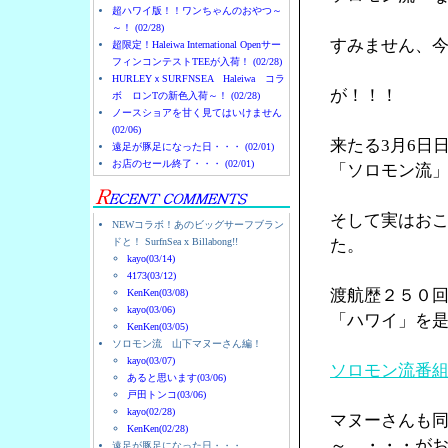
超ハワイ版！！ワンちゃんのおやつ～
～！ (02/28)
すみません、
超限定！Haleiwa International Openサー
フィンコンテストTEEが入荷！ (02/28)
HURLEYｘSURFNSEA Haleiwa コラ
が！！！
ボ ロンTの新色入荷～！ (02/28)
ノースショアを甘く見てはいけません
(02/06)
来たる3月6日
遠足が豚足になった日・・・ (02/01)
お店のセール終了・・・ (02/01)
「ソロモン流
そして実はお
NEWコラボ！あのビッグサーフブラン
ドと！ SurfnSea x Billabong!!
た。
kayo(03/14)
4173(03/12)
渡航歴２５０
KenKen(03/08)
kayo(03/06)
「ハワイ」を
KenKen(03/05)
ソロモン流 山下マヌーさん編！
kayo(03/07)
ソロモン流番
あると思います(03/06)
戸田トンコ(03/06)
kayo(02/28)
マヌーさんも
KenKen(02/28)
～ ・・・が
遠足が豚足になった日・・・