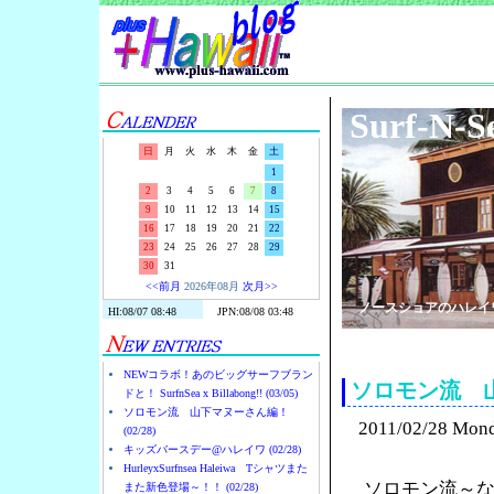
Surf-N-S
日
月
火
水
木
金
土
1
2
3
4
5
6
7
8
9
10
11
12
13
14
15
16
17
18
19
20
21
22
23
24
25
26
27
28
29
30
31
<<前月
2026年08月
次月>>
ノースショアのハレイ
NEWコラボ！あのビッグサーフブラン
ソロモン流 
ドと！ SurfnSea x Billabong!! (03/05)
ソロモン流 山下マヌーさん編！
2011/02/28 Mon
(02/28)
キッズバースデー@ハレイワ (02/28)
HurleyxSurfnsea Haleiwa Tシャツまた
ソロモン流～
また新色登場～！！ (02/28)