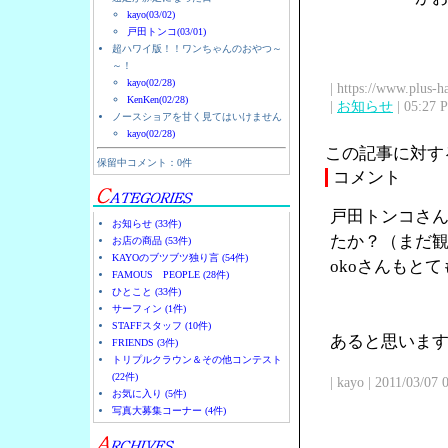
kayo(03/02)
戸田トンコ(03/01)
超ハワイ版！！ワンちゃんのおやつ～
～！
kayo(02/28)
| https://www.plus-h
KenKen(02/28)
|
お知らせ
| 05:27 
ノースショアを甘く見てはいけません
kayo(02/28)
この記事に対す
保留中コメント：0件
コメント
戸田トンコさん
お知らせ (33件)
たか？（まだ観
お店の商品 (53件)
KAYOのブツブツ独り言 (54件)
okoさんもと
FAMOUS PEOPLE (28件)
ひとこと (33件)
サーフィン (1件)
STAFFスタッフ (10件)
あると思います
FRIENDS (3件)
トリプルクラウン＆その他コンテスト
(22件)
| kayo | 2011/03/07
お気に入り (5件)
写真大募集コーナー (4件)