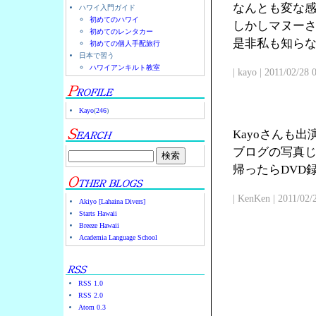
なんとも変な
ハワイ入門ガイド
初めてのハワイ
しかしマヌー
初めてのレンタカー
是非私も知ら
初めての個人手配旅行
日本で習う
ハワイアンキルト教室
| kayo | 2011/02/28
Kayo
(
246
)
Kayoさんも
ブログの写真じ
帰ったらDVD
| KenKen | 2011/02/
Akiyo [Lahaina Divers]
Starts Hawaii
Breeze Hawaii
Academia Language School
RSS 1.0
RSS 2.0
Atom 0.3