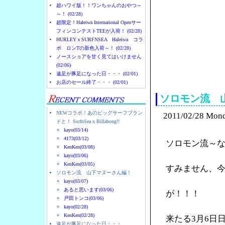
超ハワイ版！！ワンちゃんのおやつ～
～！ (02/28)
超限定！Haleiwa International Openサー
フィンコンテストTEEが入荷！ (02/28)
HURLEYｘSURFNSEA Haleiwa コラ
ボ ロンTの新色入荷～！ (02/28)
ノースショアを甘く見てはいけません
(02/06)
ノースショアのハレイ
遠足が豚足になった日・・・ (02/01)
お店のセール終了・・・ (02/01)
ソロモン流 
NEWコラボ！あのビッグサーフブラン
2011/02/28 Mon
ドと！ SurfnSea x Billabong!!
kayo(03/14)
4173(03/12)
ソロモン流～
KenKen(03/08)
kayo(03/06)
KenKen(03/05)
すみません、
ソロモン流 山下マヌーさん編！
kayo(03/07)
あると思います(03/06)
が！！！
戸田トンコ(03/06)
kayo(02/28)
KenKen(02/28)
来たる3月6日
遠足が豚足になった日・・・