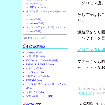
「ソロモン流
kayo(03/02)
戸田トンコ(03/01)
超ハワイ版！！ワンちゃんのおやつ～
そして実はお
～！
kayo(02/28)
た。
KenKen(02/28)
ノースショアを甘く見てはいけません
kayo(02/28)
渡航歴２５０
「ハワイ」を
保留中コメント：0件
ソロモン流番
お知らせ (33件)
お店の商品 (53件)
KAYOのブツブツ独り言 (54件)
マヌーさんも
FAMOUS PEOPLE (28件)
～ ・・・が
ひとこと (33件)
サーフィン (1件)
STAFFスタッフ (10件)
FRIENDS (3件)
トリプルクラウン＆その他コンテスト
| https://www.plus-h
(22件)
お気に入り (5件)
|
お知らせ
| 05:27 
写真大募集コーナー (4件)
この記事に対す