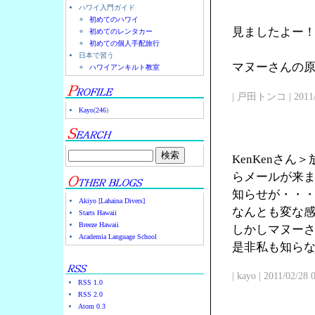
ハワイ入門ガイド
初めてのハワイ
見ましたよー
初めてのレンタカー
初めての個人手配旅行
日本で習う
マヌーさんの原点
ハワイアンキルト教室
| 戸田トンコ | 2011/03
Kayo
(
246
)
KenKenさ
らメールが来
知らせが・・
Akiyo [Lahaina Divers]
なんとも変な
Starts Hawaii
Breeze Hawaii
しかしマヌー
Academia Language School
是非私も知ら
| kayo | 2011/02/28
RSS 1.0
RSS 2.0
Atom 0.3