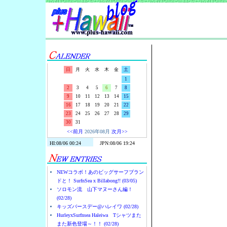
Surf-N-S
日
月
火
水
木
金
土
1
2
3
4
5
6
7
8
9
10
11
12
13
14
15
16
17
18
19
20
21
22
23
24
25
26
27
28
29
30
31
<<前月
2026年08月
次月>>
NEWコラボ！あのビッグサーフブラン
ドと！ SurfnSea x Billabong!! (03/05)
ソロモン流 山下マヌーさん編！
(02/28)
キッズバースデー@ハレイワ (02/28)
HurleyxSurfnsea Haleiwa Tシャツまた
また新色登場～！！ (02/28)