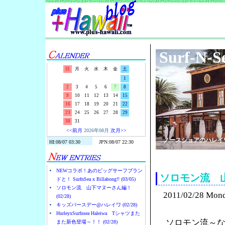
Surf-N-S
日
月
火
水
木
金
土
1
2
3
4
5
6
7
8
9
10
11
12
13
14
15
16
17
18
19
20
21
22
23
24
25
26
27
28
29
30
31
<<前月
2026年08月
次月>>
ノースショアのハレイ
NEWコラボ！あのビッグサーフブラン
ソロモン流 
ドと！ SurfnSea x Billabong!! (03/05)
ソロモン流 山下マヌーさん編！
2011/02/28 Mon
(02/28)
キッズバースデー@ハレイワ (02/28)
HurleyxSurfnsea Haleiwa Tシャツまた
ソロモン流～
また新色登場～！！ (02/28)