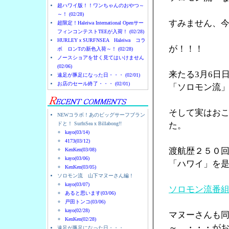
超ハワイ版！！ワンちゃんのおやつ～
～！ (02/28)
すみません、
超限定！Haleiwa International Openサー
フィンコンテストTEEが入荷！ (02/28)
HURLEYｘSURFNSEA Haleiwa コラ
が！！！
ボ ロンTの新色入荷～！ (02/28)
ノースショアを甘く見てはいけません
(02/06)
来たる3月6日
遠足が豚足になった日・・・ (02/01)
お店のセール終了・・・ (02/01)
「ソロモン流
そして実はお
NEWコラボ！あのビッグサーフブラン
ドと！ SurfnSea x Billabong!!
た。
kayo(03/14)
4173(03/12)
渡航歴２５０
KenKen(03/08)
kayo(03/06)
「ハワイ」を
KenKen(03/05)
ソロモン流 山下マヌーさん編！
kayo(03/07)
ソロモン流番
あると思います(03/06)
戸田トンコ(03/06)
kayo(02/28)
マヌーさんも
KenKen(02/28)
～ ・・・が
遠足が豚足になった日・・・