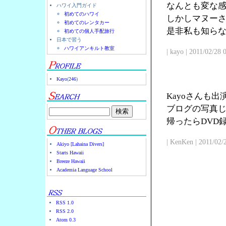
なんとも変な
ハワイ入門ガイド
初めてのハワイ
しかしマヌー
初めてのレンタカー
是非私も知ら
初めての個人手配旅行
日本で習う
ハワイアンキルト教室
| kayo | 2011/02/28
Kayo
(
246
)
Kayoさんも
ブログの写真じ
帰ったらDVD
| KenKen | 2011/02/
Akiyo [Lahaina Divers]
Starts Hawaii
Breeze Hawaii
Academia Language School
RSS 1.0
RSS 2.0
Atom 0.3