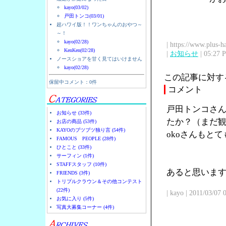
kayo(03/02)
戸田トンコ(03/01)
超ハワイ版！！ワンちゃんのおやつ～
～！
kayo(02/28)
| https://www.plus-h
KenKen(02/28)
|
お知らせ
| 05:27 
ノースショアを甘く見てはいけません
kayo(02/28)
この記事に対す
保留中コメント：0件
コメント
戸田トンコさん
お知らせ (33件)
たか？（まだ観
お店の商品 (53件)
KAYOのブツブツ独り言 (54件)
okoさんもと
FAMOUS PEOPLE (28件)
ひとこと (33件)
サーフィン (1件)
STAFFスタッフ (10件)
あると思います
FRIENDS (3件)
トリプルクラウン＆その他コンテスト
(22件)
| kayo | 2011/03/07
お気に入り (5件)
写真大募集コーナー (4件)