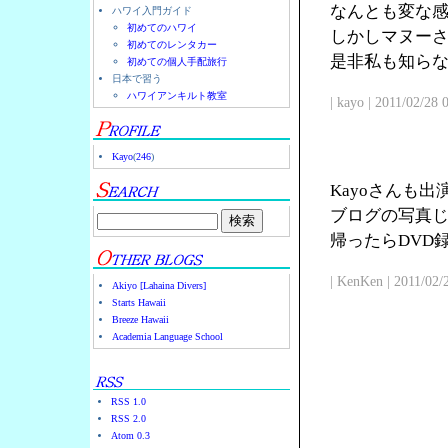
なんとも変な
ハワイ入門ガイド
初めてのハワイ
しかしマヌー
初めてのレンタカー
是非私も知ら
初めての個人手配旅行
日本で習う
ハワイアンキルト教室
| kayo | 2011/02/28
Kayo
(
246
)
Kayoさんも
ブログの写真じ
帰ったらDVD
| KenKen | 2011/02/
Akiyo [Lahaina Divers]
Starts Hawaii
Breeze Hawaii
Academia Language School
RSS 1.0
RSS 2.0
Atom 0.3