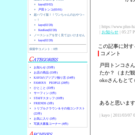
kayo(03/02)
戸田トンコ(03/01)
超ハワイ版！！ワンちゃんのおやつ～
～！
kayo(02/28)
| https://www.plus-h
KenKen(02/28)
|
お知らせ
| 05:27 
ノースショアを甘く見てはいけません
kayo(02/28)
この記事に対す
保留中コメント：0件
コメント
戸田トンコさん
お知らせ (33件)
たか？（まだ観
お店の商品 (53件)
KAYOのブツブツ独り言 (54件)
okoさんもと
FAMOUS PEOPLE (28件)
ひとこと (33件)
サーフィン (1件)
STAFFスタッフ (10件)
あると思います
FRIENDS (3件)
トリプルクラウン＆その他コンテスト
(22件)
| kayo | 2011/03/07
お気に入り (5件)
写真大募集コーナー (4件)