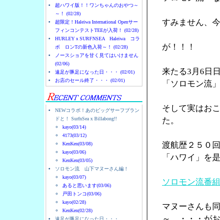
超ハワイ版！！ワンちゃんのおやつ～
～！ (02/28)
すみません、
超限定！Haleiwa International Openサー
フィンコンテストTEEが入荷！ (02/28)
HURLEYｘSURFNSEA Haleiwa コラ
が！！！
ボ ロンTの新色入荷～！ (02/28)
ノースショアを甘く見てはいけません
(02/06)
来たる3月6日
遠足が豚足になった日・・・ (02/01)
お店のセール終了・・・ (02/01)
「ソロモン流
そして実はお
NEWコラボ！あのビッグサーフブラン
ドと！ SurfnSea x Billabong!!
た。
kayo(03/14)
4173(03/12)
渡航歴２５０
KenKen(03/08)
kayo(03/06)
「ハワイ」を
KenKen(03/05)
ソロモン流 山下マヌーさん編！
kayo(03/07)
ソロモン流番
あると思います(03/06)
戸田トンコ(03/06)
kayo(02/28)
マヌーさんも
KenKen(02/28)
～ ・・・が
遠足が豚足になった日・・・