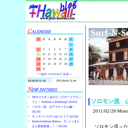
Surf-N-S
日
月
火
水
木
金
土
1
2
3
4
5
6
7
8
9
10
11
12
13
14
15
16
17
18
19
20
21
22
23
24
25
26
27
28
29
30
31
<<前月
2026年08月
次月>>
ノースショアのハレイ
NEWコラボ！あのビッグサーフブラン
ソロモン流 
ドと！ SurfnSea x Billabong!! (03/05)
ソロモン流 山下マヌーさん編！
2011/02/28 Mon
(02/28)
キッズバースデー@ハレイワ (02/28)
HurleyxSurfnsea Haleiwa Tシャツまた
ソロモン流～
また新色登場～！！ (02/28)