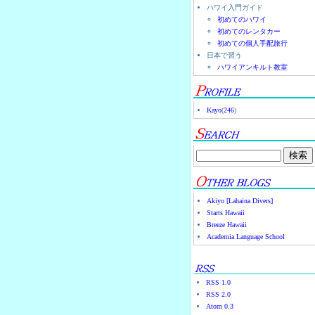
ハワイ入門ガイド
初めてのハワイ
初めてのレンタカー
初めての個人手配旅行
日本で習う
ハワイアンキルト教室
Kayo
(
246
)
Akiyo [Lahaina Divers]
Starts Hawaii
Breeze Hawaii
Academia Language School
RSS 1.0
RSS 2.0
Atom 0.3