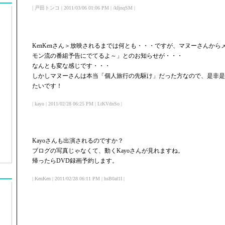
| 戸田トンコ | 2011/03/06 01:06 PM | /kIjnqSM |
KenKenさん＞放映されるまでは何とも・・・ですが、マヌーさんか
モン流の番組予告にでてるよ～」とのお知らせが・・・
なんとも変な感じです・・・
しかしマヌーさんは本当「個人旅行の先駆け」だった方なので、是非是
たいです！
| kayo | 2011/02/28 06:25 PM | LtKVdnSo |
Kayoさんも出演されるのですか？
ブログの写真じゃなくて、動くKayoさんが見れますね。
帰ったらDVD録画予約します。
| KenKen | 2011/02/28 06:11 PM | hsB0al1I |