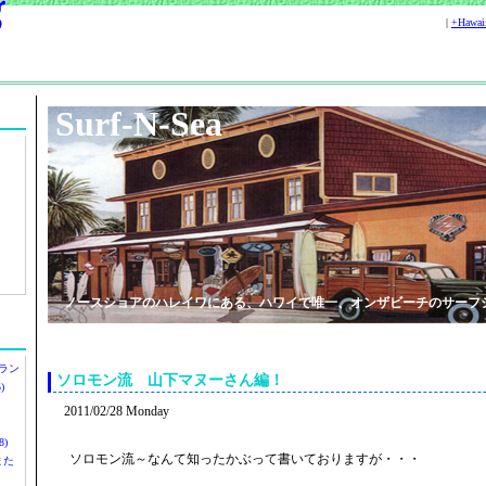
|
+Hawa
Surf-N-Sea
ノースショアのハレイワにある、ハワイで唯一、オンザビーチのサーフ
ラン
ソロモン流 山下マヌーさん編！
)
2011/02/28 Monday
)
ソロモン流～なんて知ったかぶって書いておりますが・・・
ツまた