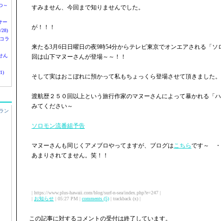
つ～
すみません、今回まで知りませんでした。
nサー
が！！！
28)
 コラ
来たる3月6日日曜日の夜9時54分からテレビ東京でオンエアされる「
せん
回は山下マヌーさんが登場～～！！
1)
そして実はおこぼれに預かって私もちょっくら登場させて頂きました。
渡航歴２５０回以上という旅行作家のマヌーさんによって暴かれる「ハ
みてください～
ラン
ソロモン流番組予告
マヌーさんも同じくアメブロやってますが、ブログは
こちら
です～ ・
あまりされてません。笑！！
| https://www.plus-hawaii.com/blog/surf-n-sea/index.php?e=247 |
|
お知らせ
| 05:27 PM |
comments (5)
| trackback (x) |
この記事に対するコメントの受付は終了しています。