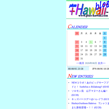
日
月
火
水
木
金
土
1
2
3
4
5
6
7
8
9
10
11
12
13
14
15
16
17
18
19
20
21
22
23
24
25
26
27
28
29
30
31
<<前月
2026年08月
次月>>
NEWコラボ！あのビッグサーフブ
ドと！ SurfnSea x Billabong!! (03/05
ソロモン流 山下マヌーさん編！
(02/28)
キッズバースデー@ハレイワ (02/28
HurleyxSurfnsea Haleiwa Tシャ
また新色登場～！！ (02/28)