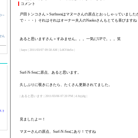
コメント
戸田トンコさん＞Surfnseaはマヌーさんの原点とおっしゃっていまし
つ～
で・・・）それはそれはオーナー夫人のNaokoさんもとても喜びますね
せん
あると思いますさん＞すみません。。。一気にUPで。。。笑
| kayo | 2011/03/07 09:58 AM | LtKVdnSo |
Surf-N-Seaに原点、あると思います。
久しぶりに覗きにきたら、たくさん更新されてました。
| あると思います | 2011/03/06 07:20 PM | d.fzyjdg |
スト
見ましたよー！
マヌーさんの原点、Surf-N-Seaにあり！ですね