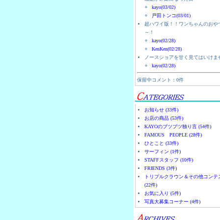
kayo(03/02)
戸田トンコ(03/01)
超ハワイ版！！ワンちゃんのおや
～！
kayo(02/28)
KenKen(02/28)
ノースショアを甘く見てはいけま
kayo(02/28)
保留中コメント：0件
お知らせ (33件)
お店の商品 (53件)
KAYOのブツブツ独り言 (54件)
FAMOUS PEOPLE (28件)
ひとこと (33件)
サーフィン (1件)
STAFFスタッフ (10件)
FRIENDS (3件)
トリプルクラウン＆その他コンテ
(22件)
お気に入り (5件)
写真大募集コーナー (4件)