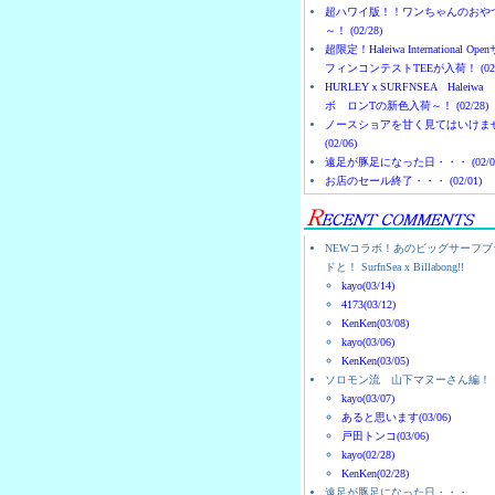
超ハワイ版！！ワンちゃんのおや
～！ (02/28)
超限定！Haleiwa International Ope
フィンコンテストTEEが入荷！ (02/
HURLEYｘSURFNSEA Haleiwa
ボ ロンTの新色入荷～！ (02/28)
ノースショアを甘く見てはいけま
(02/06)
遠足が豚足になった日・・・ (02/0
お店のセール終了・・・ (02/01)
NEWコラボ！あのビッグサーフブ
ドと！ SurfnSea x Billabong!!
kayo(03/14)
4173(03/12)
KenKen(03/08)
kayo(03/06)
KenKen(03/05)
ソロモン流 山下マヌーさん編！
kayo(03/07)
あると思います(03/06)
戸田トンコ(03/06)
kayo(02/28)
KenKen(02/28)
遠足が豚足になった日・・・