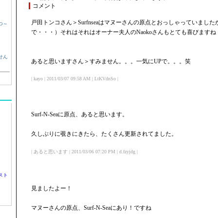
コメント
戸田トンコさん＞Surfnseaはマヌーさんの原点とおっしゃっていまし
つ～
で・・・）それはそれはオーナー夫人のNaokoさんもとても喜びますね
せん
あると思いますさん＞すみません。。。一気にUPで。。。笑
| kayo | 2011/03/07 09:58 AM | LtKVdnSo |
Surf-N-Seaに原点、あると思います。
久しぶりに覗きにきたら、たくさん更新されてました。
| あると思います | 2011/03/06 07:20 PM | d.fzyjdg |
スト
見ましたよー！
マヌーさんの原点、Surf-N-Seaにあり！ですね