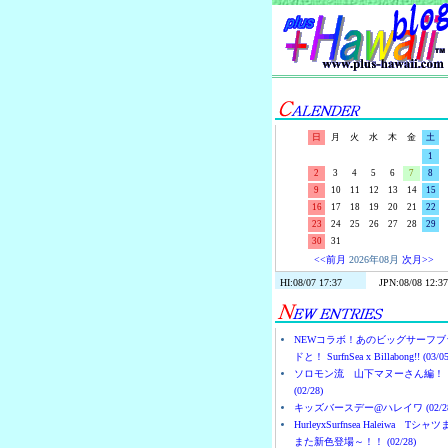
日
月
火
水
木
金
土
1
2
3
4
5
6
7
8
9
10
11
12
13
14
15
16
17
18
19
20
21
22
23
24
25
26
27
28
29
30
31
<<前月
2026年08月
次月>>
NEWコラボ！あのビッグサーフブ
ドと！ SurfnSea x Billabong!! (03/05
ソロモン流 山下マヌーさん編！
(02/28)
キッズバースデー@ハレイワ (02/28
HurleyxSurfnsea Haleiwa Tシャ
また新色登場～！！ (02/28)