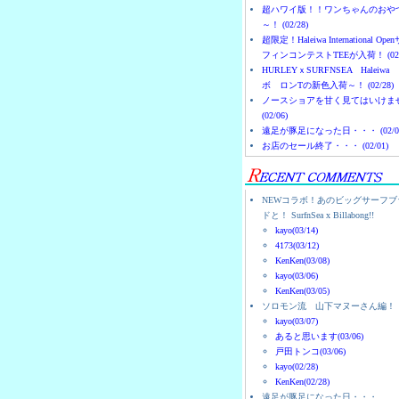
超ハワイ版！！ワンちゃんのおや
～！ (02/28)
超限定！Haleiwa International Ope
フィンコンテストTEEが入荷！ (02/
HURLEYｘSURFNSEA Haleiwa
ボ ロンTの新色入荷～！ (02/28)
ノースショアを甘く見てはいけま
(02/06)
遠足が豚足になった日・・・ (02/0
お店のセール終了・・・ (02/01)
NEWコラボ！あのビッグサーフブ
ドと！ SurfnSea x Billabong!!
kayo(03/14)
4173(03/12)
KenKen(03/08)
kayo(03/06)
KenKen(03/05)
ソロモン流 山下マヌーさん編！
kayo(03/07)
あると思います(03/06)
戸田トンコ(03/06)
kayo(02/28)
KenKen(02/28)
遠足が豚足になった日・・・