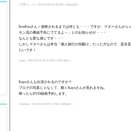
| 戸田トンコ | 2011/03/06 01:06 PM | /kIjnqSM |
KenKenさん＞放映されるまでは何とも・・・ですが、マヌーさんか
モン流の番組予告にでてるよ～」とのお知らせが・・・
なんとも変な感じです・・・
しかしマヌーさんは本当「個人旅行の先駆け」だった方なので、是非是
たいです！
| kayo | 2011/02/28 06:25 PM | LtKVdnSo |
Kayoさんも出演されるのですか？
ブログの写真じゃなくて、動くKayoさんが見れますね。
帰ったらDVD録画予約します。
| KenKen | 2011/02/28 06:11 PM | hsB0al1I |