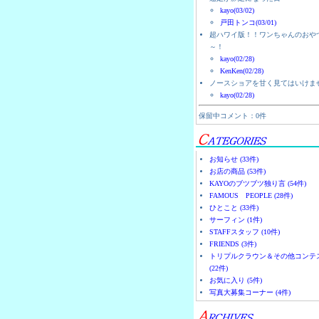
kayo(03/02)
戸田トンコ(03/01)
超ハワイ版！！ワンちゃんのおや
～！
kayo(02/28)
KenKen(02/28)
ノースショアを甘く見てはいけま
kayo(02/28)
保留中コメント：0件
お知らせ (33件)
お店の商品 (53件)
KAYOのブツブツ独り言 (54件)
FAMOUS PEOPLE (28件)
ひとこと (33件)
サーフィン (1件)
STAFFスタッフ (10件)
FRIENDS (3件)
トリプルクラウン＆その他コンテ
(22件)
お気に入り (5件)
写真大募集コーナー (4件)