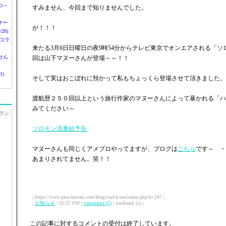
つ～
すみません、今回まで知りませんでした。
nサー
が！！！
28)
 コラ
来たる3月6日日曜日の夜9時54分からテレビ東京でオンエアされる「
せん
回は山下マヌーさんが登場～～！！
1)
そして実はおこぼれに預かって私もちょっくら登場させて頂きました。
渡航歴２５０回以上という旅行作家のマヌーさんによって暴かれる「ハ
みてください～
ラン
ソロモン流番組予告
マヌーさんも同じくアメブロやってますが、ブログは
こちら
です～ ・
あまりされてません。笑！！
| https://www.plus-hawaii.com/blog/surf-n-sea/index.php?e=247 |
|
お知らせ
| 05:27 PM |
comments (5)
| trackback (x) |
この記事に対するコメントの受付は終了しています。