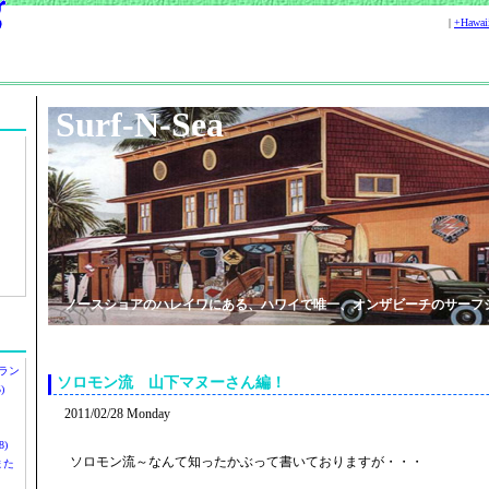
|
+Hawa
Surf-N-Sea
ノースショアのハレイワにある、ハワイで唯一、オンザビーチのサーフ
ラン
ソロモン流 山下マヌーさん編！
)
2011/02/28 Monday
)
ソロモン流～なんて知ったかぶって書いておりますが・・・
ツまた