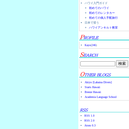
ハワイ入門ガイド
初めてのハワイ
初めてのレンタカー
初めての個人手配旅行
日本で習う
ハワイアンキルト教室
Kayo
(
246
)
Akiyo [Lahaina Divers]
Starts Hawaii
Breeze Hawaii
Academia Language School
RSS 1.0
RSS 2.0
Atom 0.3