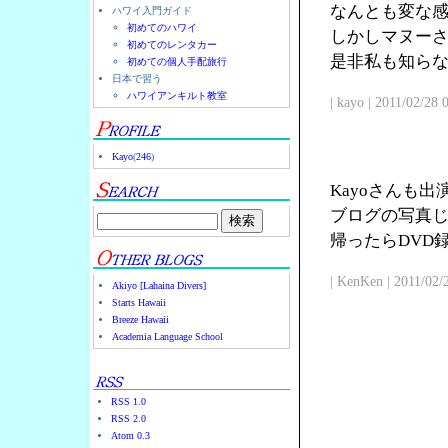
なんとも変な
ハワイ入門ガイド
初めてのハワイ
しかしマヌー
初めてのレンタカー
是非私も知ら
初めての個人手配旅行
日本で習う
ハワイアンキルト教室
| kayo | 2011/02/28
Kayo
(
246
)
Kayoさんも
ブログの写真じ
帰ったらDVD
| KenKen | 2011/02/
Akiyo [Lahaina Divers]
Starts Hawaii
Breeze Hawaii
Academia Language School
RSS 1.0
RSS 2.0
Atom 0.3