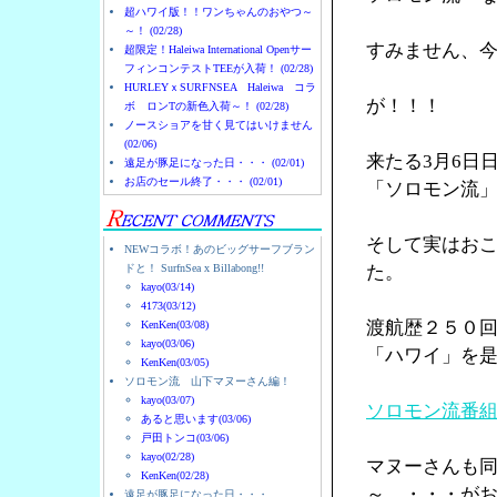
超ハワイ版！！ワンちゃんのおやつ～
～！ (02/28)
すみません、
超限定！Haleiwa International Openサー
フィンコンテストTEEが入荷！ (02/28)
HURLEYｘSURFNSEA Haleiwa コラ
が！！！
ボ ロンTの新色入荷～！ (02/28)
ノースショアを甘く見てはいけません
(02/06)
来たる3月6日
遠足が豚足になった日・・・ (02/01)
お店のセール終了・・・ (02/01)
「ソロモン流
そして実はお
NEWコラボ！あのビッグサーフブラン
ドと！ SurfnSea x Billabong!!
た。
kayo(03/14)
4173(03/12)
渡航歴２５０
KenKen(03/08)
kayo(03/06)
「ハワイ」を
KenKen(03/05)
ソロモン流 山下マヌーさん編！
kayo(03/07)
ソロモン流番
あると思います(03/06)
戸田トンコ(03/06)
kayo(02/28)
マヌーさんも
KenKen(02/28)
～ ・・・が
遠足が豚足になった日・・・