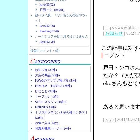
kayo(03/02)
戸田トンコ(03/01)
超ハワイ版！！ワンちゃんのおやつ～
～！
kayo(02/28)
| https://www.plus-h
KenKen(02/28)
|
お知らせ
| 05:27 
ノースショアを甘く見てはいけません
kayo(02/28)
この記事に対す
保留中コメント：0件
コメント
戸田トンコさん
お知らせ (33件)
たか？（まだ観
お店の商品 (53件)
KAYOのブツブツ独り言 (54件)
okoさんもと
FAMOUS PEOPLE (28件)
ひとこと (33件)
サーフィン (1件)
STAFFスタッフ (10件)
あると思います
FRIENDS (3件)
トリプルクラウン＆その他コンテスト
(22件)
| kayo | 2011/03/07
お気に入り (5件)
写真大募集コーナー (4件)