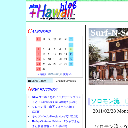
Surf-N-S
日
月
火
水
木
金
土
1
2
3
4
5
6
7
8
9
10
11
12
13
14
15
16
17
18
19
20
21
22
23
24
25
26
27
28
29
30
31
<<前月
2026年08月
次月>>
ノースショアのハレイ
NEWコラボ！あのビッグサーフブラン
ソロモン流 
ドと！ SurfnSea x Billabong!! (03/05)
ソロモン流 山下マヌーさん編！
2011/02/28 Mon
(02/28)
キッズバースデー@ハレイワ (02/28)
HurleyxSurfnsea Haleiwa Tシャツまた
ソロモン流～
また新色登場～！！ (02/28)