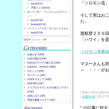
「ソロモン流
kayo(03/02)
戸田トンコ(03/01)
超ハワイ版！！ワンちゃんのおやつ～
そして実はお
～！
kayo(02/28)
た。
KenKen(02/28)
ノースショアを甘く見てはいけません
kayo(02/28)
渡航歴２５０
「ハワイ」を
保留中コメント：0件
ソロモン流番
お知らせ (33件)
お店の商品 (53件)
KAYOのブツブツ独り言 (54件)
マヌーさんも
FAMOUS PEOPLE (28件)
～ ・・・が
ひとこと (33件)
サーフィン (1件)
STAFFスタッフ (10件)
FRIENDS (3件)
トリプルクラウン＆その他コンテスト
| https://www.plus-h
(22件)
お気に入り (5件)
|
お知らせ
| 05:27 
写真大募集コーナー (4件)
この記事に対す