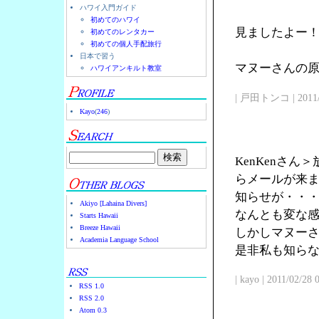
ハワイ入門ガイド
初めてのハワイ
見ましたよー
初めてのレンタカー
初めての個人手配旅行
日本で習う
マヌーさんの原点
ハワイアンキルト教室
| 戸田トンコ | 2011/03
Kayo
(
246
)
KenKenさ
らメールが来
知らせが・・
Akiyo [Lahaina Divers]
なんとも変な
Starts Hawaii
Breeze Hawaii
しかしマヌー
Academia Language School
是非私も知ら
| kayo | 2011/02/28
RSS 1.0
RSS 2.0
Atom 0.3