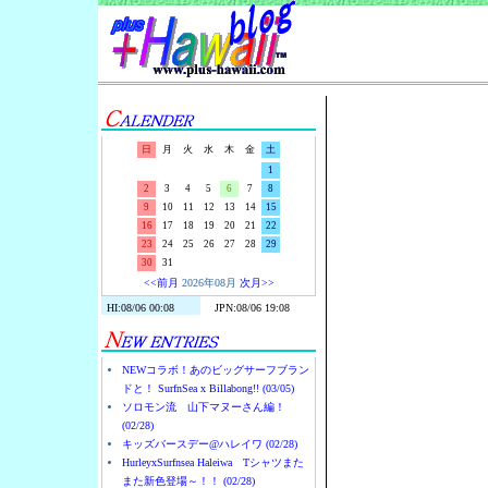
Surf-N-S
日
月
火
水
木
金
土
1
2
3
4
5
6
7
8
9
10
11
12
13
14
15
16
17
18
19
20
21
22
23
24
25
26
27
28
29
30
31
<<前月
2026年08月
次月>>
NEWコラボ！あのビッグサーフブラン
ドと！ SurfnSea x Billabong!! (03/05)
ソロモン流 山下マヌーさん編！
(02/28)
キッズバースデー@ハレイワ (02/28)
HurleyxSurfnsea Haleiwa Tシャツまた
また新色登場～！！ (02/28)