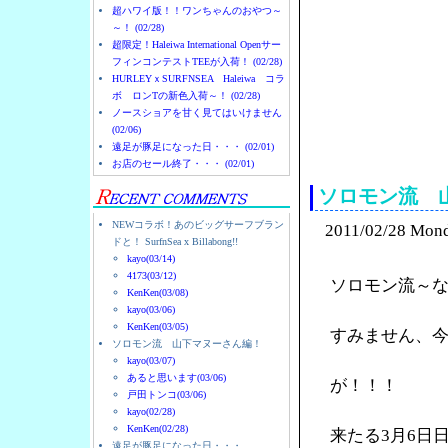
超ハワイ版！！ワンちゃんのおやつ～
～！ (02/28)
超限定！Haleiwa International Openサー
フィンコンテストTEEが入荷！ (02/28)
HURLEYｘSURFNSEA Haleiwa コラ
ボ ロンTの新色入荷～！ (02/28)
ノースショアを甘く見てはいけません
(02/06)
ノースショアのハレイ
遠足が豚足になった日・・・ (02/01)
お店のセール終了・・・ (02/01)
ソロモン流 
NEWコラボ！あのビッグサーフブラン
2011/02/28 Mon
ドと！ SurfnSea x Billabong!!
kayo(03/14)
4173(03/12)
ソロモン流～
KenKen(03/08)
kayo(03/06)
KenKen(03/05)
すみません、
ソロモン流 山下マヌーさん編！
kayo(03/07)
あると思います(03/06)
が！！！
戸田トンコ(03/06)
kayo(02/28)
KenKen(02/28)
来たる3月6日
遠足が豚足になった日・・・