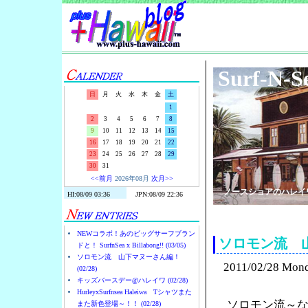
Surf-N-S
日
月
火
水
木
金
土
1
2
3
4
5
6
7
8
9
10
11
12
13
14
15
16
17
18
19
20
21
22
23
24
25
26
27
28
29
30
31
<<前月
2026年08月
次月>>
ノースショアのハレイ
NEWコラボ！あのビッグサーフブラン
ソロモン流 
ドと！ SurfnSea x Billabong!! (03/05)
ソロモン流 山下マヌーさん編！
2011/02/28 Mon
(02/28)
キッズバースデー@ハレイワ (02/28)
HurleyxSurfnsea Haleiwa Tシャツまた
ソロモン流～
また新色登場～！！ (02/28)