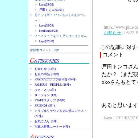
kayo(03/02)
戸田トンコ(03/01)
超ハワイ版！！ワンちゃんのおやつ～
～！
kayo(02/28)
| https://www.plus-h
KenKen(02/28)
|
お知らせ
| 05:27 
ノースショアを甘く見てはいけません
kayo(02/28)
この記事に対す
保留中コメント：0件
コメント
戸田トンコさん
お知らせ (33件)
たか？（まだ観
お店の商品 (53件)
KAYOのブツブツ独り言 (54件)
okoさんもと
FAMOUS PEOPLE (28件)
ひとこと (33件)
サーフィン (1件)
STAFFスタッフ (10件)
あると思います
FRIENDS (3件)
トリプルクラウン＆その他コンテスト
(22件)
| kayo | 2011/03/07
お気に入り (5件)
写真大募集コーナー (4件)