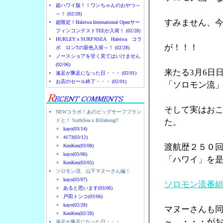
超ハワイ版！！ワンちゃんのおやつ～
～！ (02/28)
すみません、
超限定！Haleiwa International Openサー
フィンコンテストTEEが入荷！ (02/28)
HURLEYｘSURFNSEA Haleiwa コラ
が！！！
ボ ロンTの新色入荷～！ (02/28)
ノースショアを甘く見てはいけません
(02/06)
来たる3月6日
遠足が豚足になった日・・・ (02/01)
お店のセール終了・・・ (02/01)
「ソロモン流
そして実はお
NEWコラボ！あのビッグサーフブラン
ドと！ SurfnSea x Billabong!!
た。
kayo(03/14)
4173(03/12)
渡航歴２５０
KenKen(03/08)
kayo(03/06)
「ハワイ」を
KenKen(03/05)
ソロモン流 山下マヌーさん編！
kayo(03/07)
ソロモン流番
あると思います(03/06)
戸田トンコ(03/06)
kayo(02/28)
マヌーさんも
KenKen(02/28)
～ ・・・が
遠足が豚足になった日・・・