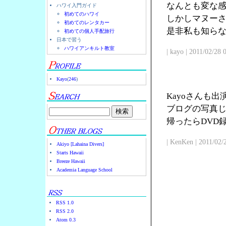
なんとも変な
ハワイ入門ガイド
初めてのハワイ
しかしマヌー
初めてのレンタカー
是非私も知ら
初めての個人手配旅行
日本で習う
ハワイアンキルト教室
| kayo | 2011/02/28
Kayo
(
246
)
Kayoさんも
ブログの写真じ
帰ったらDVD
| KenKen | 2011/02/
Akiyo [Lahaina Divers]
Starts Hawaii
Breeze Hawaii
Academia Language School
RSS 1.0
RSS 2.0
Atom 0.3