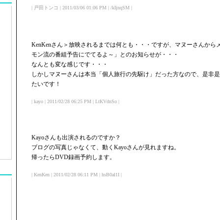
| 戸田トンコ | 2011/03/06 01:06 PM | /kIjnqSM |
KenKenさん＞放映されるまでは何とも・・・ですが、マヌーさんか
モン流の番組予告にでてるよ～」とのお知らせが・・・
なんとも変な感じです・・・
しかしマヌーさんは本当「個人旅行の先駆け」だった方なので、是非是
たいです！
| kayo | 2011/02/28 06:25 PM | LtKVdnSo |
Kayoさんも出演されるのですか？
ブログの写真じゃなくて、動くKayoさんが見れますね。
帰ったらDVD録画予約します。
| KenKen | 2011/02/28 06:11 PM | hsB0al1I |