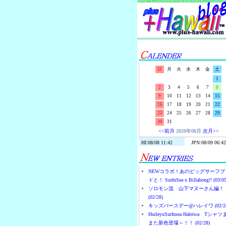
日
月
火
水
木
金
土
1
2
3
4
5
6
7
8
9
10
11
12
13
14
15
16
17
18
19
20
21
22
23
24
25
26
27
28
29
30
31
<<前月
2026年08月
次月>>
NEWコラボ！あのビッグサーフブ
ドと！ SurfnSea x Billabong!! (03/05
ソロモン流 山下マヌーさん編！
(02/28)
キッズバースデー@ハレイワ (02/28
HurleyxSurfnsea Haleiwa Tシャ
また新色登場～！！ (02/28)