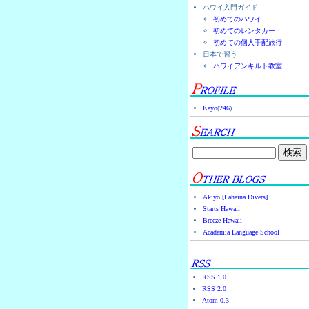
ハワイ入門ガイド
初めてのハワイ
初めてのレンタカー
初めての個人手配旅行
日本で習う
ハワイアンキルト教室
Kayo
(
246
)
Akiyo [Lahaina Divers]
Starts Hawaii
Breeze Hawaii
Academia Language School
RSS 1.0
RSS 2.0
Atom 0.3