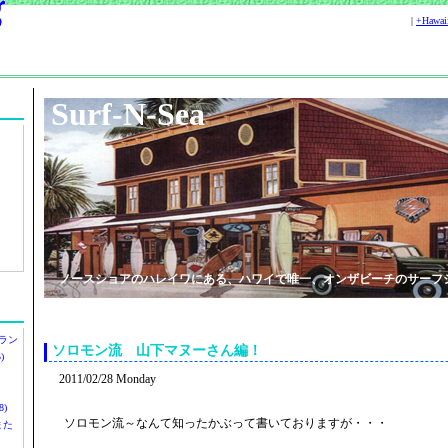
|
+Hawa
Surf-N-Sea
ノースショアのハレイワにある、ハワイで唯一、オンザビーチのサーフ
ラン
ソロモン流 山下マヌーさん編！
)
2011/02/28 Monday
)
ソロモン流～なんて知ったかぶって書いておりますが・・・
ツまた