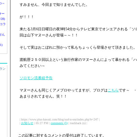
つ～
すみません、今回まで知りませんでした。
nサー
が！！！
28)
 コラ
来たる3月6日日曜日の夜9時54分からテレビ東京でオンエアされる「
せん
回は山下マヌーさんが登場～～！！
1)
そして実はおこぼれに預かって私もちょっくら登場させて頂きました。
渡航歴２５０回以上という旅行作家のマヌーさんによって暴かれる「ハ
みてください～
ラン
ソロモン流番組予告
マヌーさんも同じくアメブロやってますが、ブログは
こちら
です～ ・
あまりされてません。笑！！
| https://www.plus-hawaii.com/blog/surf-n-sea/index.php?e=247 |
|
お知らせ
| 05:27 PM |
comments (5)
| trackback (x) |
この記事に対するコメントの受付は終了しています。