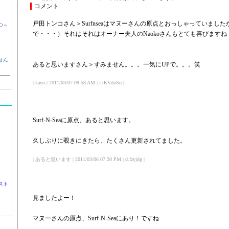
コメント
戸田トンコさん＞Surfnseaはマヌーさんの原点とおっしゃっていまし
つ～
で・・・）それはそれはオーナー夫人のNaokoさんもとても喜びますね
せん
あると思いますさん＞すみません。。。一気にUPで。。。笑
| kayo | 2011/03/07 09:58 AM | LtKVdnSo |
Surf-N-Seaに原点、あると思います。
久しぶりに覗きにきたら、たくさん更新されてました。
| あると思います | 2011/03/06 07:20 PM | d.fzyjdg |
スト
見ましたよー！
マヌーさんの原点、Surf-N-Seaにあり！ですね