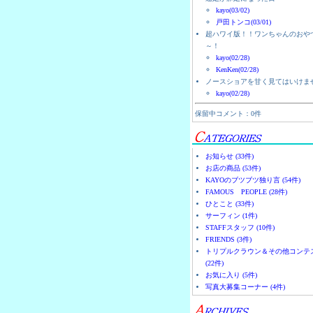
kayo(03/02)
戸田トンコ(03/01)
超ハワイ版！！ワンちゃんのおや
～！
kayo(02/28)
KenKen(02/28)
ノースショアを甘く見てはいけま
kayo(02/28)
保留中コメント：0件
お知らせ (33件)
お店の商品 (53件)
KAYOのブツブツ独り言 (54件)
FAMOUS PEOPLE (28件)
ひとこと (33件)
サーフィン (1件)
STAFFスタッフ (10件)
FRIENDS (3件)
トリプルクラウン＆その他コンテ
(22件)
お気に入り (5件)
写真大募集コーナー (4件)