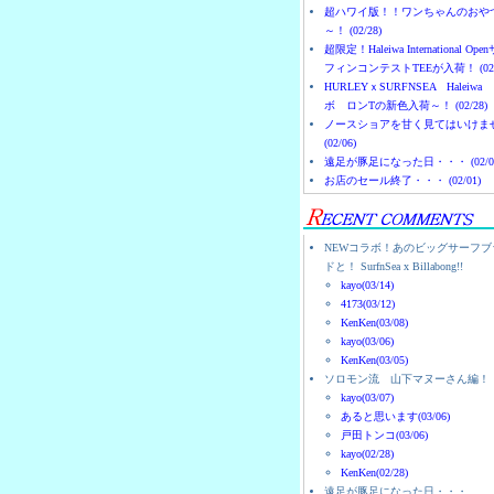
超ハワイ版！！ワンちゃんのおや
～！ (02/28)
超限定！Haleiwa International Ope
フィンコンテストTEEが入荷！ (02/
HURLEYｘSURFNSEA Haleiwa
ボ ロンTの新色入荷～！ (02/28)
ノースショアを甘く見てはいけま
(02/06)
遠足が豚足になった日・・・ (02/0
お店のセール終了・・・ (02/01)
NEWコラボ！あのビッグサーフブ
ドと！ SurfnSea x Billabong!!
kayo(03/14)
4173(03/12)
KenKen(03/08)
kayo(03/06)
KenKen(03/05)
ソロモン流 山下マヌーさん編！
kayo(03/07)
あると思います(03/06)
戸田トンコ(03/06)
kayo(02/28)
KenKen(02/28)
遠足が豚足になった日・・・