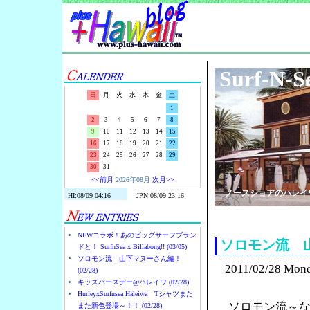
Surf-N-S
日
月
火
水
木
金
土
1
2
3
4
5
6
7
8
9
10
11
12
13
14
15
16
17
18
19
20
21
22
23
24
25
26
27
28
29
30
31
<<前月
2026年08月
次月>>
ノースショアのハレイ
NEWコラボ！あのビッグサーフブラン
ソロモン流 
ドと！ SurfnSea x Billabong!! (03/05)
ソロモン流 山下マヌーさん編！
2011/02/28 Mon
(02/28)
キッズバースデー@ハレイワ (02/28)
HurleyxSurfnsea Haleiwa Tシャツまた
ソロモン流～
また新色登場～！！ (02/28)