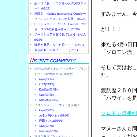
超ハワイ版！！ワンちゃんのおやつ～
～！ (02/28)
すみません、
超限定！Haleiwa International Openサー
フィンコンテストTEEが入荷！ (02/28)
HURLEYｘSURFNSEA Haleiwa コラ
が！！！
ボ ロンTの新色入荷～！ (02/28)
ノースショアを甘く見てはいけません
(02/06)
来たる3月6日
遠足が豚足になった日・・・ (02/01)
お店のセール終了・・・ (02/01)
「ソロモン流
そして実はお
NEWコラボ！あのビッグサーフブラン
ドと！ SurfnSea x Billabong!!
た。
kayo(03/14)
4173(03/12)
渡航歴２５０
KenKen(03/08)
kayo(03/06)
「ハワイ」を
KenKen(03/05)
ソロモン流 山下マヌーさん編！
kayo(03/07)
ソロモン流番
あると思います(03/06)
戸田トンコ(03/06)
kayo(02/28)
マヌーさんも
KenKen(02/28)
～ ・・・が
遠足が豚足になった日・・・