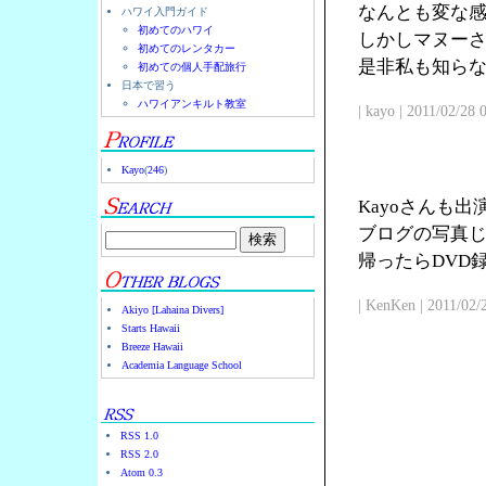
なんとも変な
ハワイ入門ガイド
初めてのハワイ
しかしマヌー
初めてのレンタカー
是非私も知ら
初めての個人手配旅行
日本で習う
ハワイアンキルト教室
| kayo | 2011/02/28
Kayo
(
246
)
Kayoさんも
ブログの写真じ
帰ったらDVD
| KenKen | 2011/02/
Akiyo [Lahaina Divers]
Starts Hawaii
Breeze Hawaii
Academia Language School
RSS 1.0
RSS 2.0
Atom 0.3