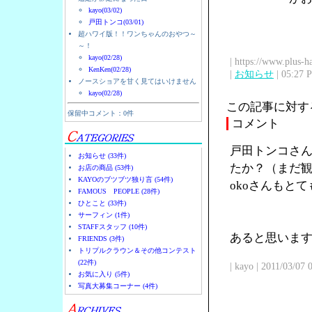
kayo(03/02)
戸田トンコ(03/01)
超ハワイ版！！ワンちゃんのおやつ～
～！
kayo(02/28)
| https://www.plus-h
KenKen(02/28)
|
お知らせ
| 05:27 
ノースショアを甘く見てはいけません
kayo(02/28)
この記事に対す
保留中コメント：0件
コメント
戸田トンコさん
お知らせ (33件)
たか？（まだ観
お店の商品 (53件)
KAYOのブツブツ独り言 (54件)
okoさんもと
FAMOUS PEOPLE (28件)
ひとこと (33件)
サーフィン (1件)
STAFFスタッフ (10件)
あると思います
FRIENDS (3件)
トリプルクラウン＆その他コンテスト
(22件)
| kayo | 2011/03/07
お気に入り (5件)
写真大募集コーナー (4件)