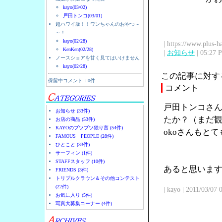
kayo(03/02)
戸田トンコ(03/01)
超ハワイ版！！ワンちゃんのおやつ～
～！
kayo(02/28)
| https://www.plus-h
KenKen(02/28)
|
お知らせ
| 05:27 
ノースショアを甘く見てはいけません
kayo(02/28)
この記事に対す
保留中コメント：0件
コメント
戸田トンコさん
お知らせ (33件)
たか？（まだ観
お店の商品 (53件)
KAYOのブツブツ独り言 (54件)
okoさんもと
FAMOUS PEOPLE (28件)
ひとこと (33件)
サーフィン (1件)
STAFFスタッフ (10件)
あると思います
FRIENDS (3件)
トリプルクラウン＆その他コンテスト
(22件)
| kayo | 2011/03/07
お気に入り (5件)
写真大募集コーナー (4件)