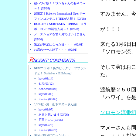
超ハワイ版！！ワンちゃんのおやつ～
～！ (02/28)
すみません、
超限定！Haleiwa International Openサー
フィンコンテストTEEが入荷！ (02/28)
HURLEYｘSURFNSEA Haleiwa コラ
が！！！
ボ ロンTの新色入荷～！ (02/28)
ノースショアを甘く見てはいけません
(02/06)
来たる3月6日
遠足が豚足になった日・・・ (02/01)
お店のセール終了・・・ (02/01)
「ソロモン流
そして実はお
NEWコラボ！あのビッグサーフブラン
ドと！ SurfnSea x Billabong!!
た。
kayo(03/14)
4173(03/12)
渡航歴２５０
KenKen(03/08)
kayo(03/06)
「ハワイ」を
KenKen(03/05)
ソロモン流 山下マヌーさん編！
kayo(03/07)
ソロモン流番
あると思います(03/06)
戸田トンコ(03/06)
kayo(02/28)
マヌーさんも
KenKen(02/28)
～ ・・・が
遠足が豚足になった日・・・