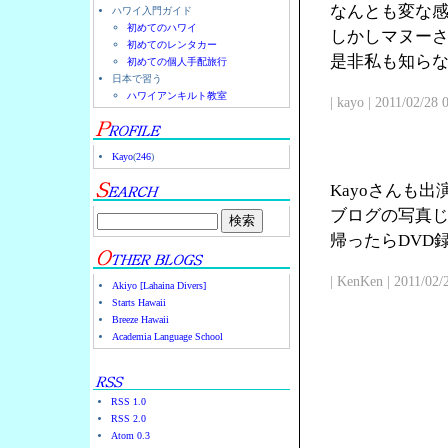
なんとも変な
ハワイ入門ガイド
初めてのハワイ
しかしマヌー
初めてのレンタカー
是非私も知ら
初めての個人手配旅行
日本で習う
ハワイアンキルト教室
| kayo | 2011/02/28
Kayo
(
246
)
Kayoさんも
ブログの写真じ
帰ったらDVD
| KenKen | 2011/02/
Akiyo [Lahaina Divers]
Starts Hawaii
Breeze Hawaii
Academia Language School
RSS 1.0
RSS 2.0
Atom 0.3