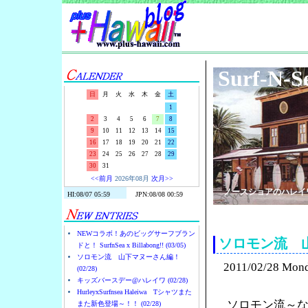
Surf-N-S
日
月
火
水
木
金
土
1
2
3
4
5
6
7
8
9
10
11
12
13
14
15
16
17
18
19
20
21
22
23
24
25
26
27
28
29
30
31
<<前月
2026年08月
次月>>
ノースショアのハレイ
NEWコラボ！あのビッグサーフブラン
ソロモン流 
ドと！ SurfnSea x Billabong!! (03/05)
ソロモン流 山下マヌーさん編！
2011/02/28 Mon
(02/28)
キッズバースデー@ハレイワ (02/28)
HurleyxSurfnsea Haleiwa Tシャツまた
ソロモン流～
また新色登場～！！ (02/28)