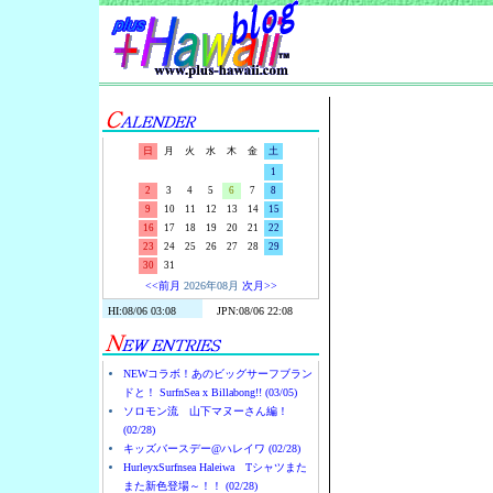
Surf-N-S
日
月
火
水
木
金
土
1
2
3
4
5
6
7
8
9
10
11
12
13
14
15
16
17
18
19
20
21
22
23
24
25
26
27
28
29
30
31
<<前月
2026年08月
次月>>
NEWコラボ！あのビッグサーフブラン
ドと！ SurfnSea x Billabong!! (03/05)
ソロモン流 山下マヌーさん編！
(02/28)
キッズバースデー@ハレイワ (02/28)
HurleyxSurfnsea Haleiwa Tシャツまた
また新色登場～！！ (02/28)