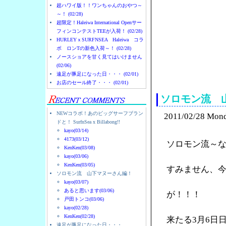
超ハワイ版！！ワンちゃんのおやつ～
～！ (02/28)
超限定！Haleiwa International Openサー
フィンコンテストTEEが入荷！ (02/28)
HURLEYｘSURFNSEA Haleiwa コラ
ボ ロンTの新色入荷～！ (02/28)
ノースショアを甘く見てはいけません
(02/06)
ノースショアのハレイ
遠足が豚足になった日・・・ (02/01)
お店のセール終了・・・ (02/01)
ソロモン流 
NEWコラボ！あのビッグサーフブラン
2011/02/28 Mon
ドと！ SurfnSea x Billabong!!
kayo(03/14)
4173(03/12)
ソロモン流～
KenKen(03/08)
kayo(03/06)
KenKen(03/05)
すみません、
ソロモン流 山下マヌーさん編！
kayo(03/07)
あると思います(03/06)
が！！！
戸田トンコ(03/06)
kayo(02/28)
KenKen(02/28)
来たる3月6日
遠足が豚足になった日・・・