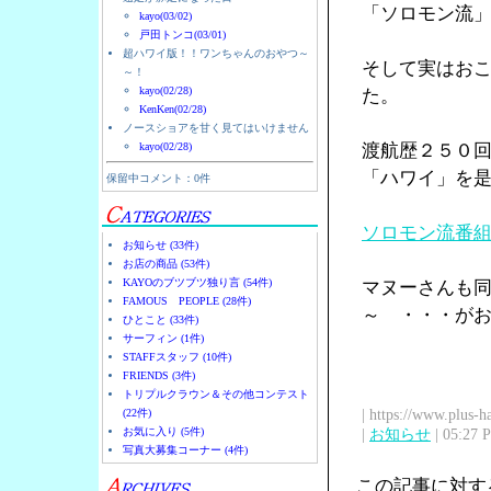
「ソロモン流
kayo(03/02)
戸田トンコ(03/01)
超ハワイ版！！ワンちゃんのおやつ～
そして実はお
～！
kayo(02/28)
た。
KenKen(02/28)
ノースショアを甘く見てはいけません
kayo(02/28)
渡航歴２５０
「ハワイ」を
保留中コメント：0件
ソロモン流番
お知らせ (33件)
お店の商品 (53件)
KAYOのブツブツ独り言 (54件)
マヌーさんも
FAMOUS PEOPLE (28件)
～ ・・・が
ひとこと (33件)
サーフィン (1件)
STAFFスタッフ (10件)
FRIENDS (3件)
トリプルクラウン＆その他コンテスト
| https://www.plus-h
(22件)
お気に入り (5件)
|
お知らせ
| 05:27 
写真大募集コーナー (4件)
この記事に対す