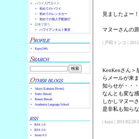
ハワイ入門ガイド
初めてのハワイ
見ましたよー
初めてのレンタカー
初めての個人手配旅行
日本で習う
マヌーさんの原点
ハワイアンキルト教室
| 戸田トンコ | 2011/03
Kayo
(
246
)
KenKenさ
らメールが来
知らせが・・
Akiyo [Lahaina Divers]
なんとも変な
Starts Hawaii
Breeze Hawaii
しかしマヌー
Academia Language School
是非私も知ら
| kayo | 2011/02/28
RSS 1.0
RSS 2.0
Atom 0.3