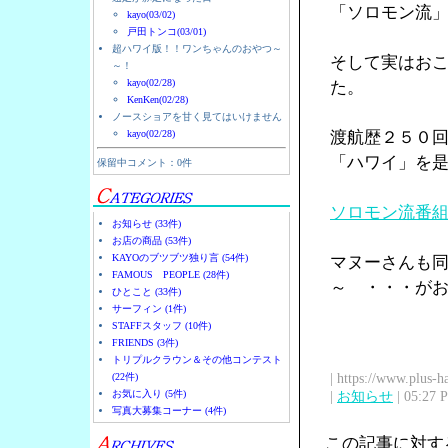
「ソロモン流
kayo(03/02)
戸田トンコ(03/01)
超ハワイ版！！ワンちゃんのおやつ～
そして実はお
～！
kayo(02/28)
た。
KenKen(02/28)
ノースショアを甘く見てはいけません
kayo(02/28)
渡航歴２５０
「ハワイ」を
保留中コメント：0件
ソロモン流番
お知らせ (33件)
お店の商品 (53件)
KAYOのブツブツ独り言 (54件)
マヌーさんも
FAMOUS PEOPLE (28件)
～ ・・・が
ひとこと (33件)
サーフィン (1件)
STAFFスタッフ (10件)
FRIENDS (3件)
トリプルクラウン＆その他コンテスト
| https://www.plus-h
(22件)
お気に入り (5件)
|
お知らせ
| 05:27 
写真大募集コーナー (4件)
この記事に対す