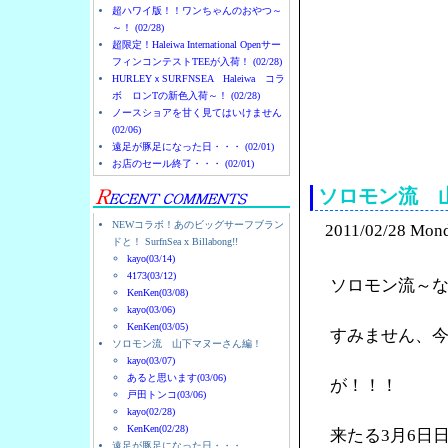
超ハワイ版！！ワンちゃんのおやつ～
～！ (02/28)
超限定！Haleiwa International Openサー
フィンコンテストTEEが入荷！ (02/28)
HURLEYｘSURFNSEA Haleiwa コラ
ボ ロンTの新色入荷～！ (02/28)
ノースショアを甘く見てはいけません
(02/06)
ノースショアのハレイ
遠足が豚足になった日・・・ (02/01)
お店のセール終了・・・ (02/01)
ソロモン流 
NEWコラボ！あのビッグサーフブラン
2011/02/28 Mon
ドと！ SurfnSea x Billabong!!
kayo(03/14)
4173(03/12)
ソロモン流～
KenKen(03/08)
kayo(03/06)
KenKen(03/05)
すみません、
ソロモン流 山下マヌーさん編！
kayo(03/07)
あると思います(03/06)
が！！！
戸田トンコ(03/06)
kayo(02/28)
KenKen(02/28)
来たる3月6日
遠足が豚足になった日・・・