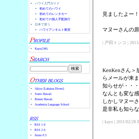
ハワイ入門ガイド
初めてのハワイ
見ましたよー
初めてのレンタカー
初めての個人手配旅行
日本で習う
マヌーさんの原点
ハワイアンキルト教室
| 戸田トンコ | 2011/03
Kayo
(
246
)
KenKenさ
らメールが来
知らせが・・
Akiyo [Lahaina Divers]
なんとも変な
Starts Hawaii
Breeze Hawaii
しかしマヌー
Academia Language School
是非私も知ら
| kayo | 2011/02/28
RSS 1.0
RSS 2.0
Atom 0.3