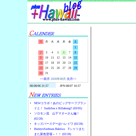
Surf-N-S
日
月
火
水
木
金
土
1
2
3
4
5
6
7
8
9
10
11
12
13
14
15
16
17
18
19
20
21
22
23
24
25
26
27
28
29
30
31
<<前月
2026年08月
次月>>
NEWコラボ！あのビッグサーフブラン
ドと！ SurfnSea x Billabong!! (03/05)
ソロモン流 山下マヌーさん編！
(02/28)
キッズバースデー@ハレイワ (02/28)
HurleyxSurfnsea Haleiwa Tシャツまた
また新色登場～！！ (02/28)