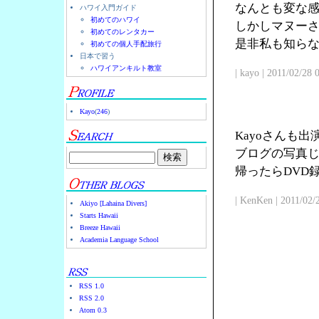
なんとも変な
ハワイ入門ガイド
初めてのハワイ
しかしマヌー
初めてのレンタカー
是非私も知ら
初めての個人手配旅行
日本で習う
ハワイアンキルト教室
| kayo | 2011/02/28
Kayo
(
246
)
Kayoさんも
ブログの写真じ
帰ったらDVD
| KenKen | 2011/02/
Akiyo [Lahaina Divers]
Starts Hawaii
Breeze Hawaii
Academia Language School
RSS 1.0
RSS 2.0
Atom 0.3