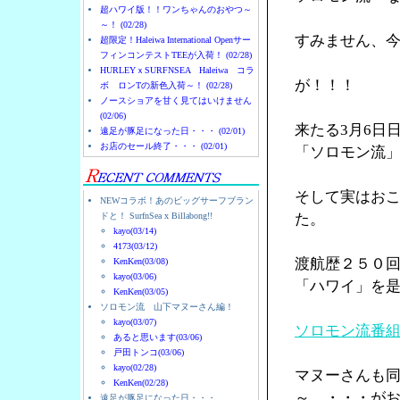
超ハワイ版！！ワンちゃんのおやつ～
～！ (02/28)
すみません、
超限定！Haleiwa International Openサー
フィンコンテストTEEが入荷！ (02/28)
HURLEYｘSURFNSEA Haleiwa コラ
が！！！
ボ ロンTの新色入荷～！ (02/28)
ノースショアを甘く見てはいけません
(02/06)
来たる3月6日
遠足が豚足になった日・・・ (02/01)
お店のセール終了・・・ (02/01)
「ソロモン流
そして実はお
NEWコラボ！あのビッグサーフブラン
ドと！ SurfnSea x Billabong!!
た。
kayo(03/14)
4173(03/12)
渡航歴２５０
KenKen(03/08)
kayo(03/06)
「ハワイ」を
KenKen(03/05)
ソロモン流 山下マヌーさん編！
kayo(03/07)
ソロモン流番
あると思います(03/06)
戸田トンコ(03/06)
kayo(02/28)
マヌーさんも
KenKen(02/28)
～ ・・・が
遠足が豚足になった日・・・