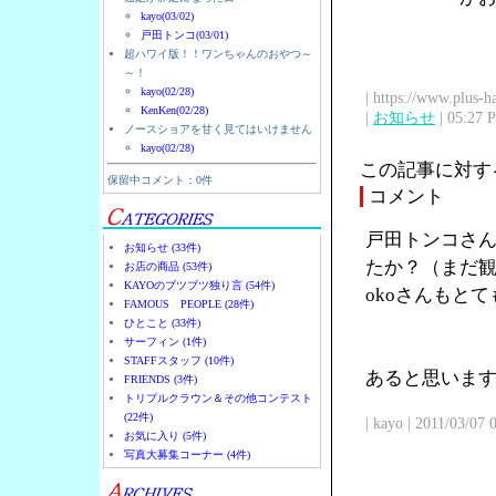
kayo(03/02)
戸田トンコ(03/01)
超ハワイ版！！ワンちゃんのおやつ～
～！
kayo(02/28)
| https://www.plus-h
KenKen(02/28)
|
お知らせ
| 05:27 
ノースショアを甘く見てはいけません
kayo(02/28)
この記事に対す
保留中コメント：0件
コメント
戸田トンコさん
お知らせ (33件)
たか？（まだ観
お店の商品 (53件)
KAYOのブツブツ独り言 (54件)
okoさんもと
FAMOUS PEOPLE (28件)
ひとこと (33件)
サーフィン (1件)
STAFFスタッフ (10件)
あると思います
FRIENDS (3件)
トリプルクラウン＆その他コンテスト
(22件)
| kayo | 2011/03/07
お気に入り (5件)
写真大募集コーナー (4件)