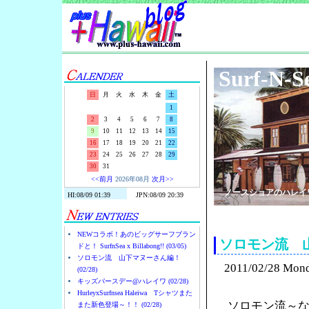
Surf-N-S
日
月
火
水
木
金
土
1
2
3
4
5
6
7
8
9
10
11
12
13
14
15
16
17
18
19
20
21
22
23
24
25
26
27
28
29
30
31
<<前月
2026年08月
次月>>
ノースショアのハレイ
NEWコラボ！あのビッグサーフブラン
ソロモン流 
ドと！ SurfnSea x Billabong!! (03/05)
ソロモン流 山下マヌーさん編！
2011/02/28 Mon
(02/28)
キッズバースデー@ハレイワ (02/28)
HurleyxSurfnsea Haleiwa Tシャツまた
ソロモン流～
また新色登場～！！ (02/28)