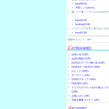
kayo(03/02)
戸田トンコ(03/01)
超ハワイ版！！ワンちゃんのおや
～！
kayo(02/28)
KenKen(02/28)
ノースショアを甘く見てはいけま
kayo(02/28)
保留中コメント：0件
お知らせ (33件)
お店の商品 (53件)
KAYOのブツブツ独り言 (54件)
FAMOUS PEOPLE (28件)
ひとこと (33件)
サーフィン (1件)
STAFFスタッフ (10件)
FRIENDS (3件)
トリプルクラウン＆その他コンテ
(22件)
お気に入り (5件)
写真大募集コーナー (4件)