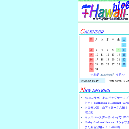
日
月
火
水
木
金
土
1
2
3
4
5
6
7
8
9
10
11
12
13
14
15
16
17
18
19
20
21
22
23
24
25
26
27
28
29
30
31
<<前月
2026年08月
次月>>
NEWコラボ！あのビッグサーフブ
ドと！ SurfnSea x Billabong!! (03/05
ソロモン流 山下マヌーさん編！
(02/28)
キッズバースデー@ハレイワ (02/28
HurleyxSurfnsea Haleiwa Tシャ
また新色登場～！！ (02/28)