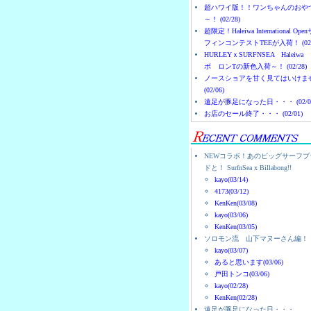
超ハワイ版！！ワンちゃんのおや
～！ (02/28)
超限定！Haleiwa International Ope
フィンコンテストTEEが入荷！ (02/
HURLEYｘSURFNSEA Haleiwa
ボ ロンTの新色入荷～！ (02/28)
ノースショアを甘く見てはいけま
(02/06)
遠足が豚足になった日・・・ (02/0
お店のセール終了・・・ (02/01)
NEWコラボ！あのビッグサーフブ
ドと！ SurfnSea x Billabong!!
kayo(03/14)
4173(03/12)
KenKen(03/08)
kayo(03/06)
KenKen(03/05)
ソロモン流 山下マヌーさん編！
kayo(03/07)
あると思います(03/06)
戸田トンコ(03/06)
kayo(02/28)
KenKen(02/28)
遠足が豚足になった日・・・