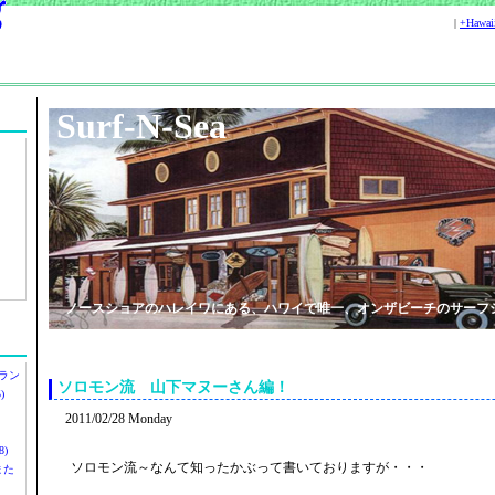
|
+Hawa
Surf-N-Sea
ノースショアのハレイワにある、ハワイで唯一、オンザビーチのサーフ
ラン
ソロモン流 山下マヌーさん編！
)
2011/02/28 Monday
)
ソロモン流～なんて知ったかぶって書いておりますが・・・
ツまた