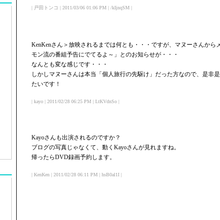
| 戸田トンコ | 2011/03/06 01:06 PM | /kIjnqSM |
KenKenさん＞放映されるまでは何とも・・・ですが、マヌーさんか
モン流の番組予告にでてるよ～」とのお知らせが・・・
なんとも変な感じです・・・
しかしマヌーさんは本当「個人旅行の先駆け」だった方なので、是非是
たいです！
| kayo | 2011/02/28 06:25 PM | LtKVdnSo |
Kayoさんも出演されるのですか？
ブログの写真じゃなくて、動くKayoさんが見れますね。
帰ったらDVD録画予約します。
| KenKen | 2011/02/28 06:11 PM | hsB0al1I |