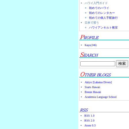
ハワイ入門ガイド
初めてのハワイ
初めてのレンタカー
初めての個人手配旅行
日本で習う
ハワイアンキルト教室
Kayo
(
246
)
Akiyo [Lahaina Divers]
Starts Hawaii
Breeze Hawaii
Academia Language School
RSS 1.0
RSS 2.0
Atom 0.3