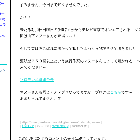
つ～
すみません、今回まで知りませんでした。
nサー
が！！！
28)
 コラ
来たる3月6日日曜日の夜9時54分からテレビ東京でオンエアされる「
せん
回は山下マヌーさんが登場～～！！
1)
そして実はおこぼれに預かって私もちょっくら登場させて頂きました。
渡航歴２５０回以上という旅行作家のマヌーさんによって暴かれる「ハ
みてください～
ラン
ソロモン流番組予告
マヌーさんも同じくアメブロやってますが、ブログは
こちら
です～ ・
あまりされてません。笑！！
| https://www.plus-hawaii.com/blog/surf-n-sea/index.php?e=247 |
|
お知らせ
| 05:27 PM |
comments (5)
| trackback (x) |
この記事に対するコメントの受付は終了しています。