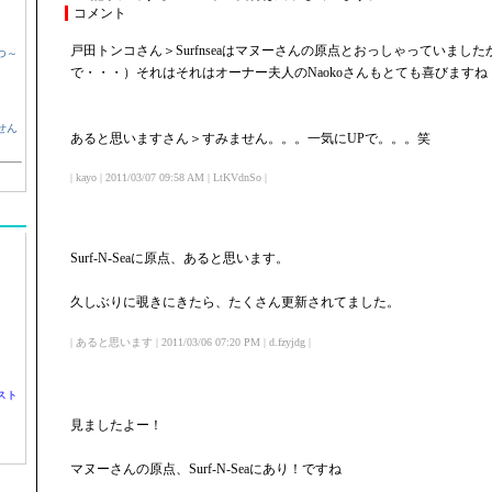
コメント
戸田トンコさん＞Surfnseaはマヌーさんの原点とおっしゃっていまし
つ～
で・・・）それはそれはオーナー夫人のNaokoさんもとても喜びますね
せん
あると思いますさん＞すみません。。。一気にUPで。。。笑
| kayo | 2011/03/07 09:58 AM | LtKVdnSo |
Surf-N-Seaに原点、あると思います。
久しぶりに覗きにきたら、たくさん更新されてました。
| あると思います | 2011/03/06 07:20 PM | d.fzyjdg |
スト
見ましたよー！
マヌーさんの原点、Surf-N-Seaにあり！ですね