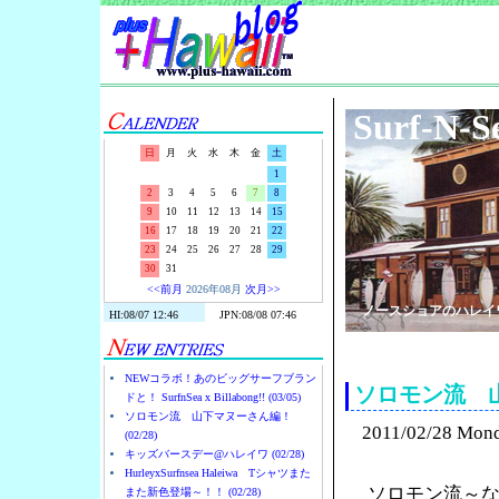
Surf-N-S
日
月
火
水
木
金
土
1
2
3
4
5
6
7
8
9
10
11
12
13
14
15
16
17
18
19
20
21
22
23
24
25
26
27
28
29
30
31
<<前月
2026年08月
次月>>
ノースショアのハレイ
NEWコラボ！あのビッグサーフブラン
ソロモン流 
ドと！ SurfnSea x Billabong!! (03/05)
ソロモン流 山下マヌーさん編！
2011/02/28 Mon
(02/28)
キッズバースデー@ハレイワ (02/28)
HurleyxSurfnsea Haleiwa Tシャツまた
ソロモン流～
また新色登場～！！ (02/28)