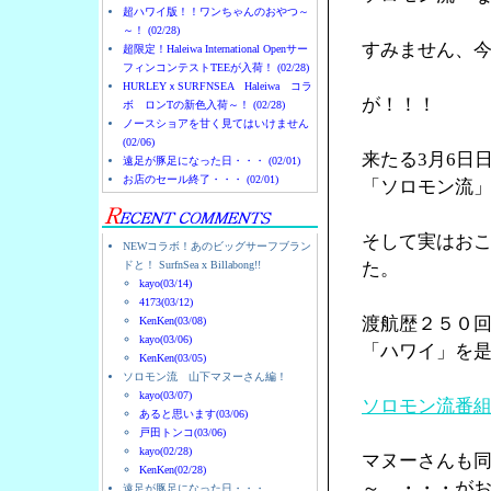
超ハワイ版！！ワンちゃんのおやつ～
～！ (02/28)
すみません、
超限定！Haleiwa International Openサー
フィンコンテストTEEが入荷！ (02/28)
HURLEYｘSURFNSEA Haleiwa コラ
が！！！
ボ ロンTの新色入荷～！ (02/28)
ノースショアを甘く見てはいけません
(02/06)
来たる3月6日
遠足が豚足になった日・・・ (02/01)
お店のセール終了・・・ (02/01)
「ソロモン流
そして実はお
NEWコラボ！あのビッグサーフブラン
ドと！ SurfnSea x Billabong!!
た。
kayo(03/14)
4173(03/12)
渡航歴２５０
KenKen(03/08)
kayo(03/06)
「ハワイ」を
KenKen(03/05)
ソロモン流 山下マヌーさん編！
kayo(03/07)
ソロモン流番
あると思います(03/06)
戸田トンコ(03/06)
kayo(02/28)
マヌーさんも
KenKen(02/28)
～ ・・・が
遠足が豚足になった日・・・