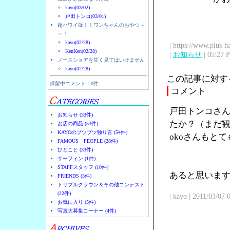
kayo(03/02)
戸田トンコ(03/01)
超ハワイ版！！ワンちゃんのおやつ～
～！
kayo(02/28)
| https://www.plus-h
KenKen(02/28)
|
お知らせ
| 05:27 
ノースショアを甘く見てはいけません
kayo(02/28)
この記事に対す
保留中コメント：0件
コメント
戸田トンコさん
お知らせ (33件)
たか？（まだ観
お店の商品 (53件)
KAYOのブツブツ独り言 (54件)
okoさんもと
FAMOUS PEOPLE (28件)
ひとこと (33件)
サーフィン (1件)
STAFFスタッフ (10件)
あると思います
FRIENDS (3件)
トリプルクラウン＆その他コンテスト
(22件)
| kayo | 2011/03/07
お気に入り (5件)
写真大募集コーナー (4件)