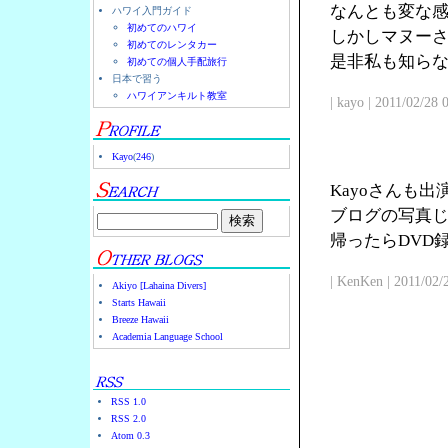
なんとも変な
ハワイ入門ガイド
初めてのハワイ
しかしマヌー
初めてのレンタカー
是非私も知ら
初めての個人手配旅行
日本で習う
ハワイアンキルト教室
| kayo | 2011/02/28
Kayo
(
246
)
Kayoさんも
ブログの写真じ
帰ったらDVD
| KenKen | 2011/02/
Akiyo [Lahaina Divers]
Starts Hawaii
Breeze Hawaii
Academia Language School
RSS 1.0
RSS 2.0
Atom 0.3