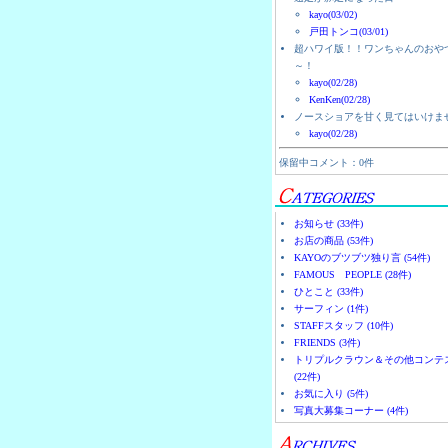
kayo(03/02)
戸田トンコ(03/01)
超ハワイ版！！ワンちゃんのおや
～！
kayo(02/28)
KenKen(02/28)
ノースショアを甘く見てはいけま
kayo(02/28)
保留中コメント：0件
お知らせ (33件)
お店の商品 (53件)
KAYOのブツブツ独り言 (54件)
FAMOUS PEOPLE (28件)
ひとこと (33件)
サーフィン (1件)
STAFFスタッフ (10件)
FRIENDS (3件)
トリプルクラウン＆その他コンテ
(22件)
お気に入り (5件)
写真大募集コーナー (4件)