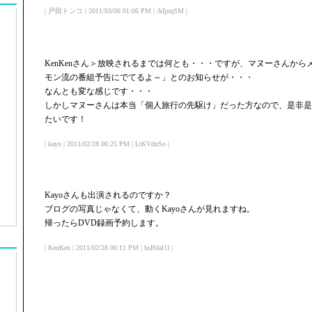
| 戸田トンコ | 2011/03/06 01:06 PM | /kIjnqSM |
KenKenさん＞放映されるまでは何とも・・・ですが、マヌーさんか
モン流の番組予告にでてるよ～」とのお知らせが・・・
なんとも変な感じです・・・
しかしマヌーさんは本当「個人旅行の先駆け」だった方なので、是非是
たいです！
| kayo | 2011/02/28 06:25 PM | LtKVdnSo |
Kayoさんも出演されるのですか？
ブログの写真じゃなくて、動くKayoさんが見れますね。
帰ったらDVD録画予約します。
| KenKen | 2011/02/28 06:11 PM | hsB0al1I |