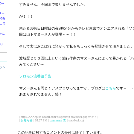
つ～
すみません、今回まで知りませんでした。
nサー
が！！！
28)
 コラ
来たる3月6日日曜日の夜9時54分からテレビ東京でオンエアされる「
せん
回は山下マヌーさんが登場～～！！
1)
そして実はおこぼれに預かって私もちょっくら登場させて頂きました。
渡航歴２５０回以上という旅行作家のマヌーさんによって暴かれる「ハ
みてください～
ラン
ソロモン流番組予告
マヌーさんも同じくアメブロやってますが、ブログは
こちら
です～ ・
あまりされてません。笑！！
| https://www.plus-hawaii.com/blog/surf-n-sea/index.php?e=247 |
|
お知らせ
| 05:27 PM |
comments (5)
| trackback (x) |
この記事に対するコメントの受付は終了しています。