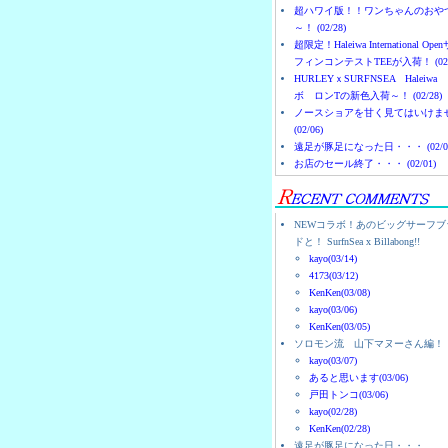
超ハワイ版！！ワンちゃんのおや
～！ (02/28)
超限定！Haleiwa International Ope
フィンコンテストTEEが入荷！ (02/
HURLEYｘSURFNSEA Haleiwa
ボ ロンTの新色入荷～！ (02/28)
ノースショアを甘く見てはいけま
(02/06)
遠足が豚足になった日・・・ (02/0
お店のセール終了・・・ (02/01)
NEWコラボ！あのビッグサーフブ
ドと！ SurfnSea x Billabong!!
kayo(03/14)
4173(03/12)
KenKen(03/08)
kayo(03/06)
KenKen(03/05)
ソロモン流 山下マヌーさん編！
kayo(03/07)
あると思います(03/06)
戸田トンコ(03/06)
kayo(02/28)
KenKen(02/28)
遠足が豚足になった日・・・