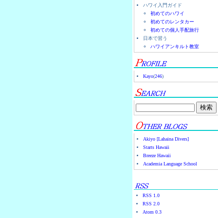
ハワイ入門ガイド
初めてのハワイ
初めてのレンタカー
初めての個人手配旅行
日本で習う
ハワイアンキルト教室
Kayo
(
246
)
Akiyo [Lahaina Divers]
Starts Hawaii
Breeze Hawaii
Academia Language School
RSS 1.0
RSS 2.0
Atom 0.3