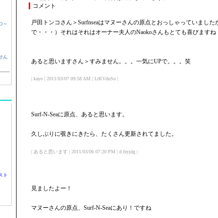
コメント
戸田トンコさん＞Surfnseaはマヌーさんの原点とおっしゃっていまし
つ～
で・・・）それはそれはオーナー夫人のNaokoさんもとても喜びますね
せん
あると思いますさん＞すみません。。。一気にUPで。。。笑
| kayo | 2011/03/07 09:58 AM | LtKVdnSo |
Surf-N-Seaに原点、あると思います。
久しぶりに覗きにきたら、たくさん更新されてました。
| あると思います | 2011/03/06 07:20 PM | d.fzyjdg |
スト
見ましたよー！
マヌーさんの原点、Surf-N-Seaにあり！ですね