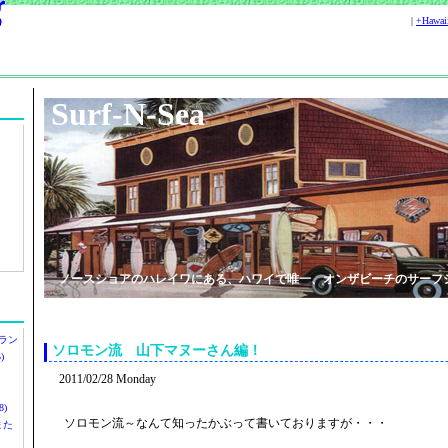
|
+Hawa
Surf-N-Sea
ノースショアのハレイワにある、ハワイで唯一、オンザビーチのサーフ
ラン
ソロモン流 山下マヌーさん編！
)
2011/02/28 Monday
)
ソロモン流～なんて知ったかぶって書いておりますが・・・
ツまた