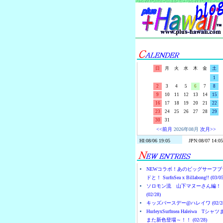
日
月
火
水
木
金
土
1
2
3
4
5
6
7
8
9
10
11
12
13
14
15
16
17
18
19
20
21
22
23
24
25
26
27
28
29
30
31
<<前月
2026年08月
次月>>
NEWコラボ！あのビッグサーフブ
ドと！ SurfnSea x Billabong!! (03/05
ソロモン流 山下マヌーさん編！
(02/28)
キッズバースデー@ハレイワ (02/28
HurleyxSurfnsea Haleiwa Tシャ
また新色登場～！！ (02/28)