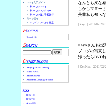
なんとも変な
ハワイ入門ガイド
初めてのハワイ
しかしマヌー
初めてのレンタカー
是非私も知ら
初めての個人手配旅行
日本で習う
ハワイアンキルト教室
| kayo | 2011/02/28
Kayo
(
246
)
Kayoさんも
ブログの写真じ
帰ったらDVD
| KenKen | 2011/02/
Akiyo [Lahaina Divers]
Starts Hawaii
Breeze Hawaii
Academia Language School
RSS 1.0
RSS 2.0
Atom 0.3