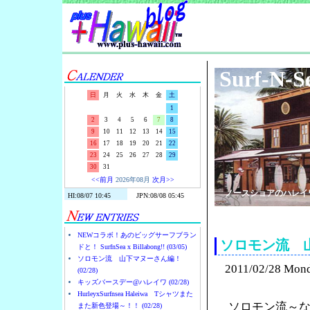
Surf-N-S
日
月
火
水
木
金
土
1
2
3
4
5
6
7
8
9
10
11
12
13
14
15
16
17
18
19
20
21
22
23
24
25
26
27
28
29
30
31
<<前月
2026年08月
次月>>
ノースショアのハレイ
NEWコラボ！あのビッグサーフブラン
ソロモン流 
ドと！ SurfnSea x Billabong!! (03/05)
ソロモン流 山下マヌーさん編！
2011/02/28 Mon
(02/28)
キッズバースデー@ハレイワ (02/28)
HurleyxSurfnsea Haleiwa Tシャツまた
ソロモン流～
また新色登場～！！ (02/28)