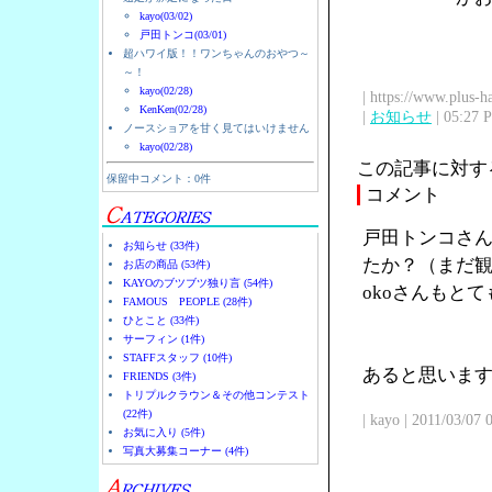
kayo(03/02)
戸田トンコ(03/01)
超ハワイ版！！ワンちゃんのおやつ～
～！
kayo(02/28)
| https://www.plus-h
KenKen(02/28)
|
お知らせ
| 05:27 
ノースショアを甘く見てはいけません
kayo(02/28)
この記事に対す
保留中コメント：0件
コメント
戸田トンコさん
お知らせ (33件)
たか？（まだ観
お店の商品 (53件)
KAYOのブツブツ独り言 (54件)
okoさんもと
FAMOUS PEOPLE (28件)
ひとこと (33件)
サーフィン (1件)
STAFFスタッフ (10件)
あると思います
FRIENDS (3件)
トリプルクラウン＆その他コンテスト
(22件)
| kayo | 2011/03/07
お気に入り (5件)
写真大募集コーナー (4件)