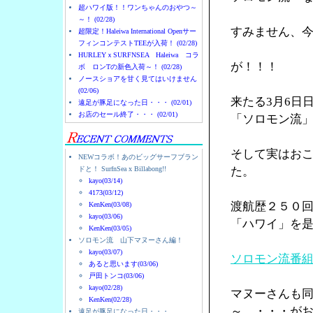
超ハワイ版！！ワンちゃんのおやつ～
～！ (02/28)
すみません、
超限定！Haleiwa International Openサー
フィンコンテストTEEが入荷！ (02/28)
HURLEYｘSURFNSEA Haleiwa コラ
が！！！
ボ ロンTの新色入荷～！ (02/28)
ノースショアを甘く見てはいけません
(02/06)
来たる3月6日
遠足が豚足になった日・・・ (02/01)
お店のセール終了・・・ (02/01)
「ソロモン流
そして実はお
NEWコラボ！あのビッグサーフブラン
ドと！ SurfnSea x Billabong!!
た。
kayo(03/14)
4173(03/12)
渡航歴２５０
KenKen(03/08)
kayo(03/06)
「ハワイ」を
KenKen(03/05)
ソロモン流 山下マヌーさん編！
kayo(03/07)
ソロモン流番
あると思います(03/06)
戸田トンコ(03/06)
kayo(02/28)
マヌーさんも
KenKen(02/28)
～ ・・・が
遠足が豚足になった日・・・