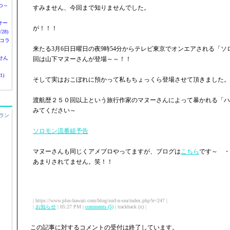
つ～
すみません、今回まで知りませんでした。
nサー
が！！！
28)
 コラ
来たる3月6日日曜日の夜9時54分からテレビ東京でオンエアされる「
せん
回は山下マヌーさんが登場～～！！
1)
そして実はおこぼれに預かって私もちょっくら登場させて頂きました。
渡航歴２５０回以上という旅行作家のマヌーさんによって暴かれる「ハ
みてください～
ラン
ソロモン流番組予告
マヌーさんも同じくアメブロやってますが、ブログは
こちら
です～ ・
あまりされてません。笑！！
| https://www.plus-hawaii.com/blog/surf-n-sea/index.php?e=247 |
|
お知らせ
| 05:27 PM |
comments (5)
| trackback (x) |
この記事に対するコメントの受付は終了しています。