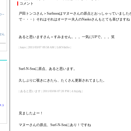
コメント
戸田トンコさん＞Surfnseaはマヌーさんの原点とおっしゃっていまし
つ～
で・・・）それはそれはオーナー夫人のNaokoさんもとても喜びますね
せん
あると思いますさん＞すみません。。。一気にUPで。。。笑
| kayo | 2011/03/07 09:58 AM | LtKVdnSo |
Surf-N-Seaに原点、あると思います。
久しぶりに覗きにきたら、たくさん更新されてました。
| あると思います | 2011/03/06 07:20 PM | d.fzyjdg |
スト
見ましたよー！
マヌーさんの原点、Surf-N-Seaにあり！ですね