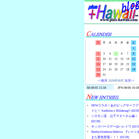
日
月
火
水
木
金
土
1
2
3
4
5
6
7
8
9
10
11
12
13
14
15
16
17
18
19
20
21
22
23
24
25
26
27
28
29
30
31
<<前月
2026年08月
次月>>
NEWコラボ！あのビッグサーフブ
ドと！ SurfnSea x Billabong!! (03/05
ソロモン流 山下マヌーさん編！
(02/28)
キッズバースデー@ハレイワ (02/28
HurleyxSurfnsea Haleiwa Tシャ
また新色登場～！！ (02/28)