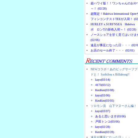
超ハワイ版！！ワンちゃんのおや
～！ (02/28)
超限定！Haleiwa International Ope
フィンコンテストTEEが入荷！ (02/
HURLEYｘSURFNSEA Haleiwa
ボ ロンTの新色入荷～！ (02/28)
ノースショアを甘く見てはいけま
(02/06)
遠足が豚足になった日・・・ (02/0
お店のセール終了・・・ (02/01)
NEWコラボ！あのビッグサーフブ
ドと！ SurfnSea x Billabong!!
kayo(03/14)
4173(03/12)
KenKen(03/08)
kayo(03/06)
KenKen(03/05)
ソロモン流 山下マヌーさん編！
kayo(03/07)
あると思います(03/06)
戸田トンコ(03/06)
kayo(02/28)
KenKen(02/28)
遠足が豚足になった日・・・