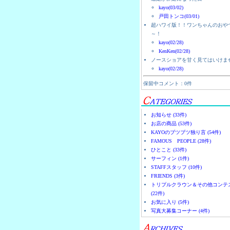
kayo(03/02)
戸田トンコ(03/01)
超ハワイ版！！ワンちゃんのおや
～！
kayo(02/28)
KenKen(02/28)
ノースショアを甘く見てはいけま
kayo(02/28)
保留中コメント：0件
お知らせ (33件)
お店の商品 (53件)
KAYOのブツブツ独り言 (54件)
FAMOUS PEOPLE (28件)
ひとこと (33件)
サーフィン (1件)
STAFFスタッフ (10件)
FRIENDS (3件)
トリプルクラウン＆その他コンテ
(22件)
お気に入り (5件)
写真大募集コーナー (4件)