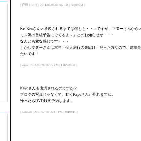
| 戸田トンコ | 2011/03/06 01:06 PM | /kIjnqSM |
KenKenさん＞放映されるまでは何とも・・・ですが、マヌーさんか
モン流の番組予告にでてるよ～」とのお知らせが・・・
なんとも変な感じです・・・
しかしマヌーさんは本当「個人旅行の先駆け」だった方なので、是非是
たいです！
| kayo | 2011/02/28 06:25 PM | LtKVdnSo |
Kayoさんも出演されるのですか？
ブログの写真じゃなくて、動くKayoさんが見れますね。
帰ったらDVD録画予約します。
| KenKen | 2011/02/28 06:11 PM | hsB0al1I |