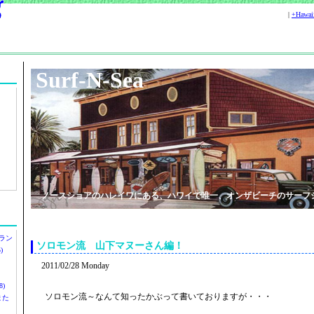
|
+Hawa
Surf-N-Sea
ノースショアのハレイワにある、ハワイで唯一、オンザビーチのサーフ
ラン
ソロモン流 山下マヌーさん編！
)
2011/02/28 Monday
)
ソロモン流～なんて知ったかぶって書いておりますが・・・
ツまた