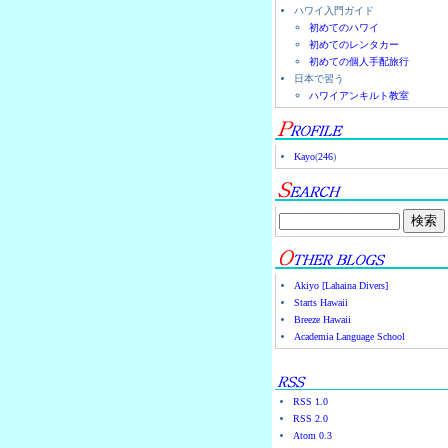
ハワイ入門ガイド
初めてのハワイ
初めてのレンタカー
初めての個人手配旅行
日本で習う
ハワイアンキルト教室
Kayo
(
246
)
Akiyo [Lahaina Divers]
Starts Hawaii
Breeze Hawaii
Academia Language School
RSS 1.0
RSS 2.0
Atom 0.3