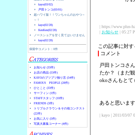
kayo(03/02)
戸田トンコ(03/01)
超ハワイ版！！ワンちゃんのおやつ～
～！
kayo(02/28)
| https://www.plus-h
KenKen(02/28)
|
お知らせ
| 05:27 
ノースショアを甘く見てはいけません
kayo(02/28)
この記事に対す
保留中コメント：0件
コメント
戸田トンコさん
お知らせ (33件)
たか？（まだ観
お店の商品 (53件)
KAYOのブツブツ独り言 (54件)
okoさんもと
FAMOUS PEOPLE (28件)
ひとこと (33件)
サーフィン (1件)
STAFFスタッフ (10件)
あると思います
FRIENDS (3件)
トリプルクラウン＆その他コンテスト
(22件)
| kayo | 2011/03/07
お気に入り (5件)
写真大募集コーナー (4件)