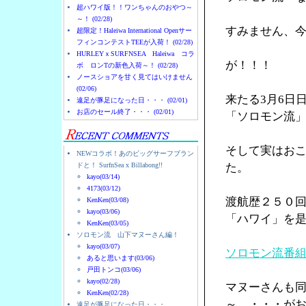
超ハワイ版！！ワンちゃんのおやつ～
～！ (02/28)
すみません、
超限定！Haleiwa International Openサー
フィンコンテストTEEが入荷！ (02/28)
HURLEYｘSURFNSEA Haleiwa コラ
が！！！
ボ ロンTの新色入荷～！ (02/28)
ノースショアを甘く見てはいけません
(02/06)
来たる3月6日
遠足が豚足になった日・・・ (02/01)
お店のセール終了・・・ (02/01)
「ソロモン流
そして実はお
NEWコラボ！あのビッグサーフブラン
ドと！ SurfnSea x Billabong!!
た。
kayo(03/14)
4173(03/12)
渡航歴２５０
KenKen(03/08)
kayo(03/06)
「ハワイ」を
KenKen(03/05)
ソロモン流 山下マヌーさん編！
kayo(03/07)
ソロモン流番
あると思います(03/06)
戸田トンコ(03/06)
kayo(02/28)
マヌーさんも
KenKen(02/28)
～ ・・・が
遠足が豚足になった日・・・