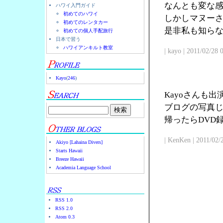
なんとも変な
ハワイ入門ガイド
初めてのハワイ
しかしマヌー
初めてのレンタカー
是非私も知ら
初めての個人手配旅行
日本で習う
ハワイアンキルト教室
| kayo | 2011/02/28
Kayo
(
246
)
Kayoさんも
ブログの写真じ
帰ったらDVD
| KenKen | 2011/02/
Akiyo [Lahaina Divers]
Starts Hawaii
Breeze Hawaii
Academia Language School
RSS 1.0
RSS 2.0
Atom 0.3