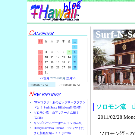
Surf-N-S
日
月
火
水
木
金
土
1
2
3
4
5
6
7
8
9
10
11
12
13
14
15
16
17
18
19
20
21
22
23
24
25
26
27
28
29
30
31
<<前月
2026年08月
次月>>
ノースショアのハレイ
NEWコラボ！あのビッグサーフブラン
ソロモン流 
ドと！ SurfnSea x Billabong!! (03/05)
ソロモン流 山下マヌーさん編！
2011/02/28 Mon
(02/28)
キッズバースデー@ハレイワ (02/28)
HurleyxSurfnsea Haleiwa Tシャツまた
ソロモン流～
また新色登場～！！ (02/28)