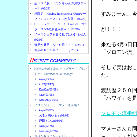
超ハワイ版！！ワンちゃんのおやつ～
～！ (02/28)
すみません、
超限定！Haleiwa International Openサー
フィンコンテストTEEが入荷！ (02/28)
HURLEYｘSURFNSEA Haleiwa コラ
が！！！
ボ ロンTの新色入荷～！ (02/28)
ノースショアを甘く見てはいけません
(02/06)
来たる3月6日
遠足が豚足になった日・・・ (02/01)
お店のセール終了・・・ (02/01)
「ソロモン流
そして実はお
NEWコラボ！あのビッグサーフブラン
ドと！ SurfnSea x Billabong!!
た。
kayo(03/14)
4173(03/12)
渡航歴２５０
KenKen(03/08)
kayo(03/06)
「ハワイ」を
KenKen(03/05)
ソロモン流 山下マヌーさん編！
kayo(03/07)
ソロモン流番
あると思います(03/06)
戸田トンコ(03/06)
kayo(02/28)
マヌーさんも
KenKen(02/28)
～ ・・・が
遠足が豚足になった日・・・