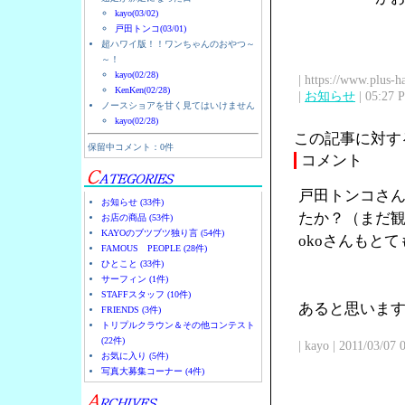
kayo(03/02)
戸田トンコ(03/01)
超ハワイ版！！ワンちゃんのおやつ～
～！
kayo(02/28)
| https://www.plus-h
KenKen(02/28)
|
お知らせ
| 05:27 
ノースショアを甘く見てはいけません
kayo(02/28)
この記事に対す
保留中コメント：0件
コメント
戸田トンコさん
お知らせ (33件)
たか？（まだ観
お店の商品 (53件)
KAYOのブツブツ独り言 (54件)
okoさんもと
FAMOUS PEOPLE (28件)
ひとこと (33件)
サーフィン (1件)
STAFFスタッフ (10件)
あると思います
FRIENDS (3件)
トリプルクラウン＆その他コンテスト
(22件)
| kayo | 2011/03/07
お気に入り (5件)
写真大募集コーナー (4件)