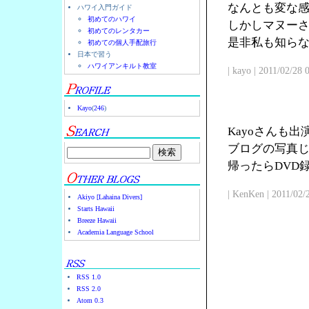
なんとも変な
ハワイ入門ガイド
初めてのハワイ
しかしマヌー
初めてのレンタカー
是非私も知ら
初めての個人手配旅行
日本で習う
ハワイアンキルト教室
| kayo | 2011/02/28
Kayo
(
246
)
Kayoさんも
ブログの写真じ
帰ったらDVD
| KenKen | 2011/02/
Akiyo [Lahaina Divers]
Starts Hawaii
Breeze Hawaii
Academia Language School
RSS 1.0
RSS 2.0
Atom 0.3