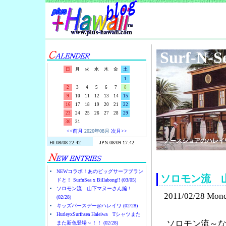
Surf-N-S
日
月
火
水
木
金
土
1
2
3
4
5
6
7
8
9
10
11
12
13
14
15
16
17
18
19
20
21
22
23
24
25
26
27
28
29
30
31
<<前月
2026年08月
次月>>
ノースショアのハレイ
NEWコラボ！あのビッグサーフブラン
ソロモン流 
ドと！ SurfnSea x Billabong!! (03/05)
ソロモン流 山下マヌーさん編！
2011/02/28 Mon
(02/28)
キッズバースデー@ハレイワ (02/28)
HurleyxSurfnsea Haleiwa Tシャツまた
ソロモン流～
また新色登場～！！ (02/28)