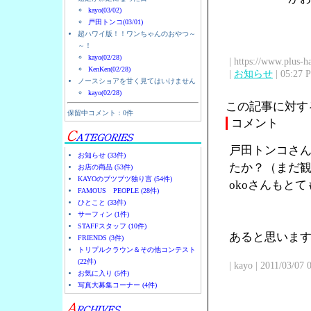
kayo(03/02)
戸田トンコ(03/01)
超ハワイ版！！ワンちゃんのおやつ～
～！
kayo(02/28)
| https://www.plus-h
KenKen(02/28)
|
お知らせ
| 05:27 
ノースショアを甘く見てはいけません
kayo(02/28)
この記事に対す
保留中コメント：0件
コメント
戸田トンコさん
お知らせ (33件)
たか？（まだ観
お店の商品 (53件)
KAYOのブツブツ独り言 (54件)
okoさんもと
FAMOUS PEOPLE (28件)
ひとこと (33件)
サーフィン (1件)
STAFFスタッフ (10件)
あると思います
FRIENDS (3件)
トリプルクラウン＆その他コンテスト
(22件)
| kayo | 2011/03/07
お気に入り (5件)
写真大募集コーナー (4件)