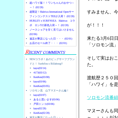
超ハワイ版！！ワンちゃんのおやつ～
～！ (02/28)
すみません、
超限定！Haleiwa International Openサー
フィンコンテストTEEが入荷！ (02/28)
HURLEYｘSURFNSEA Haleiwa コラ
が！！！
ボ ロンTの新色入荷～！ (02/28)
ノースショアを甘く見てはいけません
(02/06)
来たる3月6日
遠足が豚足になった日・・・ (02/01)
お店のセール終了・・・ (02/01)
「ソロモン流
そして実はお
NEWコラボ！あのビッグサーフブラン
ドと！ SurfnSea x Billabong!!
た。
kayo(03/14)
4173(03/12)
渡航歴２５０
KenKen(03/08)
kayo(03/06)
「ハワイ」を
KenKen(03/05)
ソロモン流 山下マヌーさん編！
kayo(03/07)
ソロモン流番
あると思います(03/06)
戸田トンコ(03/06)
kayo(02/28)
マヌーさんも
KenKen(02/28)
～ ・・・が
遠足が豚足になった日・・・