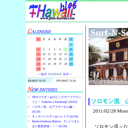
Surf-N-S
日
月
火
水
木
金
土
1
2
3
4
5
6
7
8
9
10
11
12
13
14
15
16
17
18
19
20
21
22
23
24
25
26
27
28
29
30
31
<<前月
2026年08月
次月>>
ノースショアのハレイ
NEWコラボ！あのビッグサーフブラン
ソロモン流 
ドと！ SurfnSea x Billabong!! (03/05)
ソロモン流 山下マヌーさん編！
2011/02/28 Mon
(02/28)
キッズバースデー@ハレイワ (02/28)
HurleyxSurfnsea Haleiwa Tシャツまた
ソロモン流～
また新色登場～！！ (02/28)