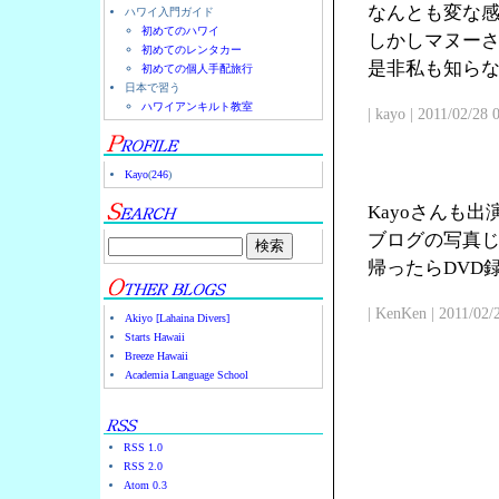
なんとも変な
ハワイ入門ガイド
初めてのハワイ
しかしマヌー
初めてのレンタカー
是非私も知ら
初めての個人手配旅行
日本で習う
ハワイアンキルト教室
| kayo | 2011/02/28
Kayo
(
246
)
Kayoさんも
ブログの写真じ
帰ったらDVD
| KenKen | 2011/02/
Akiyo [Lahaina Divers]
Starts Hawaii
Breeze Hawaii
Academia Language School
RSS 1.0
RSS 2.0
Atom 0.3