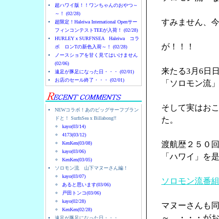
超ハワイ版！！ワンちゃんのおやつ～
～！ (02/28)
すみません、
超限定！Haleiwa International Openサー
フィンコンテストTEEが入荷！ (02/28)
HURLEYｘSURFNSEA Haleiwa コラ
が！！！
ボ ロンTの新色入荷～！ (02/28)
ノースショアを甘く見てはいけません
(02/06)
来たる3月6日
遠足が豚足になった日・・・ (02/01)
お店のセール終了・・・ (02/01)
「ソロモン流
そして実はお
NEWコラボ！あのビッグサーフブラン
ドと！ SurfnSea x Billabong!!
た。
kayo(03/14)
4173(03/12)
渡航歴２５０
KenKen(03/08)
kayo(03/06)
「ハワイ」を
KenKen(03/05)
ソロモン流 山下マヌーさん編！
kayo(03/07)
ソロモン流番
あると思います(03/06)
戸田トンコ(03/06)
kayo(02/28)
マヌーさんも
KenKen(02/28)
～ ・・・が
遠足が豚足になった日・・・