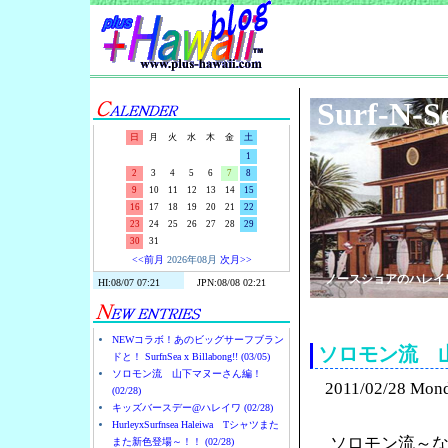
Surf-N-S
日
月
火
水
木
金
土
1
2
3
4
5
6
7
8
9
10
11
12
13
14
15
16
17
18
19
20
21
22
23
24
25
26
27
28
29
30
31
<<前月
2026年08月
次月>>
ノースショアのハレイ
NEWコラボ！あのビッグサーフブラン
ソロモン流 
ドと！ SurfnSea x Billabong!! (03/05)
ソロモン流 山下マヌーさん編！
2011/02/28 Mon
(02/28)
キッズバースデー@ハレイワ (02/28)
HurleyxSurfnsea Haleiwa Tシャツまた
ソロモン流～
また新色登場～！！ (02/28)