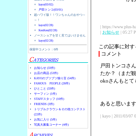
kayo(03/02)
戸田トンコ(03/01)
超ハワイ版！！ワンちゃんのおやつ～
～！
kayo(02/28)
| https://www.plus-h
KenKen(02/28)
|
お知らせ
| 05:27 
ノースショアを甘く見てはいけません
kayo(02/28)
この記事に対す
保留中コメント：0件
コメント
戸田トンコさん
お知らせ (33件)
たか？（まだ観
お店の商品 (53件)
KAYOのブツブツ独り言 (54件)
okoさんもと
FAMOUS PEOPLE (28件)
ひとこと (33件)
サーフィン (1件)
STAFFスタッフ (10件)
あると思います
FRIENDS (3件)
トリプルクラウン＆その他コンテスト
(22件)
| kayo | 2011/03/07
お気に入り (5件)
写真大募集コーナー (4件)