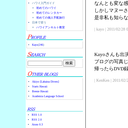
なんとも変な
ハワイ入門ガイド
初めてのハワイ
しかしマヌー
初めてのレンタカー
是非私も知ら
初めての個人手配旅行
日本で習う
ハワイアンキルト教室
| kayo | 2011/02/28
Kayo
(
246
)
Kayoさんも
ブログの写真じ
帰ったらDVD
| KenKen | 2011/02/
Akiyo [Lahaina Divers]
Starts Hawaii
Breeze Hawaii
Academia Language School
RSS 1.0
RSS 2.0
Atom 0.3