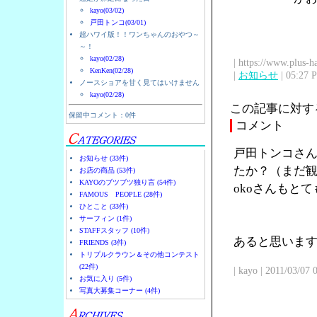
kayo(03/02)
戸田トンコ(03/01)
超ハワイ版！！ワンちゃんのおやつ～
～！
kayo(02/28)
| https://www.plus-h
KenKen(02/28)
|
お知らせ
| 05:27 
ノースショアを甘く見てはいけません
kayo(02/28)
この記事に対す
保留中コメント：0件
コメント
戸田トンコさん
お知らせ (33件)
たか？（まだ観
お店の商品 (53件)
KAYOのブツブツ独り言 (54件)
okoさんもと
FAMOUS PEOPLE (28件)
ひとこと (33件)
サーフィン (1件)
STAFFスタッフ (10件)
あると思います
FRIENDS (3件)
トリプルクラウン＆その他コンテスト
(22件)
| kayo | 2011/03/07
お気に入り (5件)
写真大募集コーナー (4件)