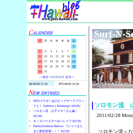
Surf-N-S
日
月
火
水
木
金
土
1
2
3
4
5
6
7
8
9
10
11
12
13
14
15
16
17
18
19
20
21
22
23
24
25
26
27
28
29
30
31
<<前月
2026年08月
次月>>
ノースショアのハレイ
NEWコラボ！あのビッグサーフブラン
ソロモン流 
ドと！ SurfnSea x Billabong!! (03/05)
ソロモン流 山下マヌーさん編！
2011/02/28 Mon
(02/28)
キッズバースデー@ハレイワ (02/28)
HurleyxSurfnsea Haleiwa Tシャツまた
ソロモン流～
また新色登場～！！ (02/28)