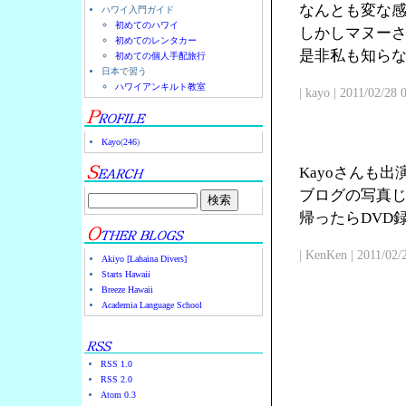
なんとも変な
ハワイ入門ガイド
初めてのハワイ
しかしマヌー
初めてのレンタカー
是非私も知ら
初めての個人手配旅行
日本で習う
ハワイアンキルト教室
| kayo | 2011/02/28
Kayo
(
246
)
Kayoさんも
ブログの写真じ
帰ったらDVD
| KenKen | 2011/02/
Akiyo [Lahaina Divers]
Starts Hawaii
Breeze Hawaii
Academia Language School
RSS 1.0
RSS 2.0
Atom 0.3