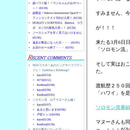
超ハワイ版！！ワンちゃんのおやつ～
～！ (02/28)
すみません、
超限定！Haleiwa International Openサー
フィンコンテストTEEが入荷！ (02/28)
HURLEYｘSURFNSEA Haleiwa コラ
が！！！
ボ ロンTの新色入荷～！ (02/28)
ノースショアを甘く見てはいけません
(02/06)
来たる3月6日
遠足が豚足になった日・・・ (02/01)
お店のセール終了・・・ (02/01)
「ソロモン流
そして実はお
NEWコラボ！あのビッグサーフブラン
ドと！ SurfnSea x Billabong!!
た。
kayo(03/14)
4173(03/12)
渡航歴２５０
KenKen(03/08)
kayo(03/06)
「ハワイ」を
KenKen(03/05)
ソロモン流 山下マヌーさん編！
kayo(03/07)
ソロモン流番
あると思います(03/06)
戸田トンコ(03/06)
kayo(02/28)
マヌーさんも
KenKen(02/28)
～ ・・・が
遠足が豚足になった日・・・