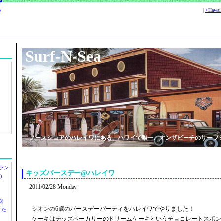
|
+Hawa
Surf-N-Sea
ノースショアのハレイワにある、ハワイで唯一、オンザビーチのサーフ
ラン
キッズバースデー@ハレイワ
)
2011/02/28 Monday
)
シオンの6歳のバースデーパーティをハレイワでやりました！
ツまた
ケーキはテッズベーカリーのドリームケーキというチョコレートスポン