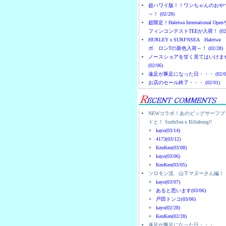
超ハワイ版！！ワンちゃんのおや
～！ (02/28)
超限定！Haleiwa International Ope
フィンコンテストTEEが入荷！ (02/
HURLEYｘSURFNSEA Haleiwa
ボ ロンTの新色入荷～！ (02/28)
ノースショアを甘く見てはいけま
(02/06)
遠足が豚足になった日・・・ (02/0
お店のセール終了・・・ (02/01)
NEWコラボ！あのビッグサーフブ
ドと！ SurfnSea x Billabong!!
kayo(03/14)
4173(03/12)
KenKen(03/08)
kayo(03/06)
KenKen(03/05)
ソロモン流 山下マヌーさん編！
kayo(03/07)
あると思います(03/06)
戸田トンコ(03/06)
kayo(02/28)
KenKen(02/28)
遠足が豚足になった日・・・