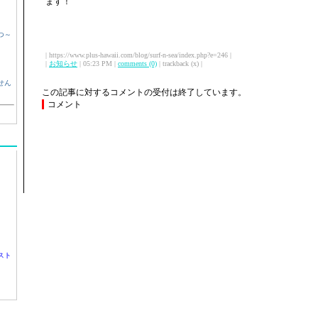
ます！
つ～
| https://www.plus-hawaii.com/blog/surf-n-sea/index.php?e=246 |
|
お知らせ
| 05:23 PM |
comments (0)
| trackback (x) |
せん
この記事に対するコメントの受付は終了しています。
コメント
スト