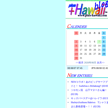
日
月
火
水
木
金
土
1
2
3
4
5
6
7
8
9
10
11
12
13
14
15
16
17
18
19
20
21
22
23
24
25
26
27
28
29
30
31
<<前月
2026年08月
次月>>
NEWコラボ！あのビッグサーフブ
ドと！ SurfnSea x Billabong!! (03/05
ソロモン流 山下マヌーさん編！
(02/28)
キッズバースデー@ハレイワ (02/28
HurleyxSurfnsea Haleiwa Tシャ
また新色登場～！！ (02/28)