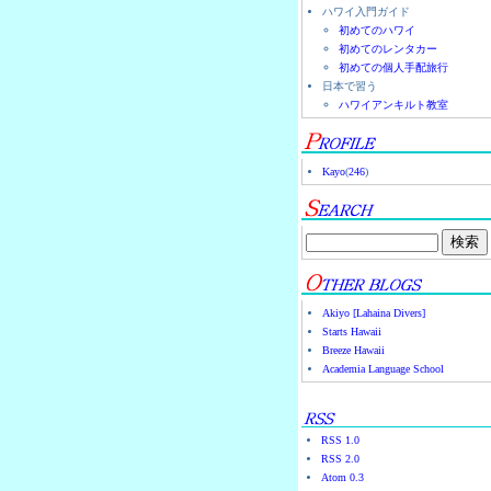
ハワイ入門ガイド
初めてのハワイ
初めてのレンタカー
初めての個人手配旅行
日本で習う
ハワイアンキルト教室
Kayo
(
246
)
Akiyo [Lahaina Divers]
Starts Hawaii
Breeze Hawaii
Academia Language School
RSS 1.0
RSS 2.0
Atom 0.3