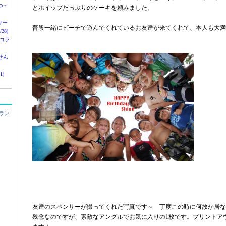
つ～
とホイップたっぷりのケーキを頼みました。
nサー
普段一緒にビーチで遊んでくれているお友達が来てくれて、本人も大満
28)
 コラ
せん
1)
ラン
友達のスペンサーが撮ってくれた写真です～ 丁度この時に何故か居な
残念なのですが、素敵なアングルでお気に入りの1枚です。プリントア