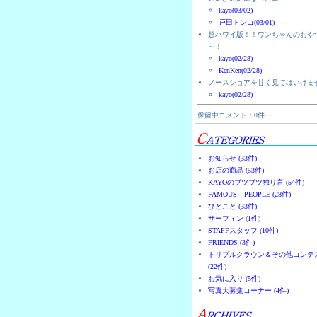
kayo(03/02)
戸田トンコ(03/01)
超ハワイ版！！ワンちゃんのおや
～！
kayo(02/28)
KenKen(02/28)
ノースショアを甘く見てはいけま
kayo(02/28)
保留中コメント：0件
お知らせ (33件)
お店の商品 (53件)
KAYOのブツブツ独り言 (54件)
FAMOUS PEOPLE (28件)
ひとこと (33件)
サーフィン (1件)
STAFFスタッフ (10件)
FRIENDS (3件)
トリプルクラウン＆その他コンテ
(22件)
お気に入り (5件)
写真大募集コーナー (4件)