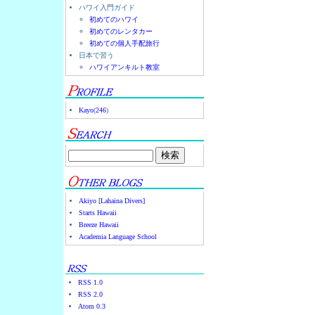
ハワイ入門ガイド
初めてのハワイ
初めてのレンタカー
初めての個人手配旅行
日本で習う
ハワイアンキルト教室
Kayo
(
246
)
Akiyo [Lahaina Divers]
Starts Hawaii
Breeze Hawaii
Academia Language School
RSS 1.0
RSS 2.0
Atom 0.3