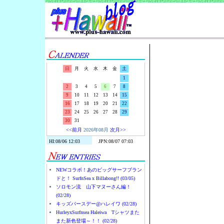
Surf-N-S
日
月
火
水
木
金
土
1
2
3
4
5
6
7
8
9
10
11
12
13
14
15
16
17
18
19
20
21
22
23
24
25
26
27
28
29
30
31
<<前月
2026年08月
次月>>
NEWコラボ！あのビッグサーフブラン
ドと！ SurfnSea x Billabong!! (03/05)
ソロモン流 山下マヌーさん編！
(02/28)
キッズバースデー@ハレイワ (02/28)
HurleyxSurfnsea Haleiwa Tシャツまた
また新色登場～！！ (02/28)