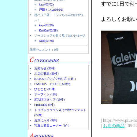
すでに1日で何
kayo(03/02)
戸田トンコ(03/01)
超ハワイ版！！ワンちゃんのおやつ～
よろしくお願
～！
kayo(02/28)
KenKen(02/28)
ノースショアを甘く見てはいけません
kayo(02/28)
保留中コメント：0件
お知らせ (33件)
お店の商品 (53件)
KAYOのブツブツ独り言 (54件)
FAMOUS PEOPLE (28件)
ひとこと (33件)
サーフィン (1件)
STAFFスタッフ (10件)
FRIENDS (3件)
トリプルクラウン＆その他コンテスト
(22件)
| https://www.plus-h
お気に入り (5件)
|
お店の商品
| 05:2
写真大募集コーナー (4件)