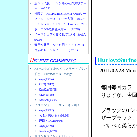
超ハワイ版！！ワンちゃんのおやつ～
～！ (02/28)
超限定！Haleiwa International Openサー
フィンコンテストTEEが入荷！ (02/28)
HURLEYｘSURFNSEA Haleiwa コラ
ボ ロンTの新色入荷～！ (02/28)
ノースショアを甘く見てはいけません
(02/06)
ノースショアのハレイ
遠足が豚足になった日・・・ (02/01)
お店のセール終了・・・ (02/01)
HurleyxSu
NEWコラボ！あのビッグサーフブラン
2011/02/28 Mon
ドと！ SurfnSea x Billabong!!
kayo(03/14)
4173(03/12)
毎回毎回カラー
KenKen(03/08)
りますが、今
kayo(03/06)
KenKen(03/05)
ソロモン流 山下マヌーさん編！
ブラックのTシ
kayo(03/07)
あると思います(03/06)
ザーブラック
戸田トンコ(03/06)
トすべて柔ら
kayo(02/28)
KenKen(02/28)
遠足が豚足になった日・・・