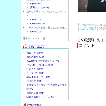
kayo(03/02)
戸田トンコ(03/01)
超ハワイ版！！ワンちゃんのおやつ～
～！
kayo(02/28)
KenKen(02/28)
| https://www.plus-h
ノースショアを甘く見てはいけません
|
お店の商品
| 05:2
kayo(02/28)
保留中コメント：0件
この記事に対す
コメント
お知らせ (33件)
お店の商品 (53件)
KAYOのブツブツ独り言 (54件)
FAMOUS PEOPLE (28件)
ひとこと (33件)
サーフィン (1件)
STAFFスタッフ (10件)
FRIENDS (3件)
トリプルクラウン＆その他コンテスト
(22件)
お気に入り (5件)
写真大募集コーナー (4件)