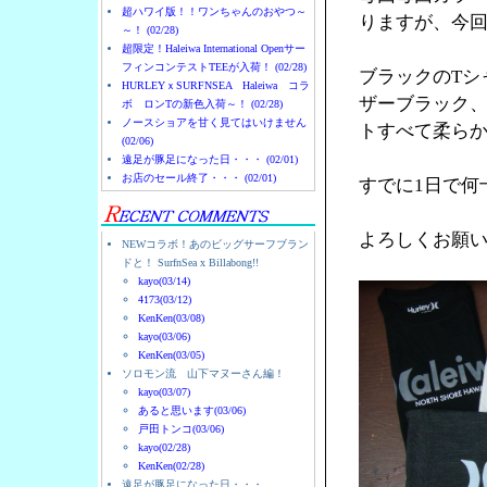
超ハワイ版！！ワンちゃんのおやつ～
りますが、今
～！ (02/28)
超限定！Haleiwa International Openサー
フィンコンテストTEEが入荷！ (02/28)
ブラックのTシ
HURLEYｘSURFNSEA Haleiwa コラ
ザーブラック
ボ ロンTの新色入荷～！ (02/28)
ノースショアを甘く見てはいけません
トすべて柔ら
(02/06)
遠足が豚足になった日・・・ (02/01)
お店のセール終了・・・ (02/01)
すでに1日で何
よろしくお願
NEWコラボ！あのビッグサーフブラン
ドと！ SurfnSea x Billabong!!
kayo(03/14)
4173(03/12)
KenKen(03/08)
kayo(03/06)
KenKen(03/05)
ソロモン流 山下マヌーさん編！
kayo(03/07)
あると思います(03/06)
戸田トンコ(03/06)
kayo(02/28)
KenKen(02/28)
遠足が豚足になった日・・・