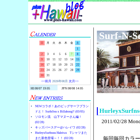
Surf-N-S
日
月
火
水
木
金
土
1
2
3
4
5
6
7
8
9
10
11
12
13
14
15
16
17
18
19
20
21
22
23
24
25
26
27
28
29
30
31
<<前月
2026年08月
次月>>
ノースショアのハレイ
NEWコラボ！あのビッグサーフブラン
HurleyxSu
ドと！ SurfnSea x Billabong!! (03/05)
ソロモン流 山下マヌーさん編！
2011/02/28 Mon
(02/28)
キッズバースデー@ハレイワ (02/28)
HurleyxSurfnsea Haleiwa Tシャツまた
毎回毎回カラー
また新色登場～！！ (02/28)