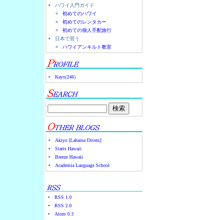
ハワイ入門ガイド
初めてのハワイ
初めてのレンタカー
初めての個人手配旅行
日本で習う
ハワイアンキルト教室
Kayo
(
246
)
Akiyo [Lahaina Divers]
Starts Hawaii
Breeze Hawaii
Academia Language School
RSS 1.0
RSS 2.0
Atom 0.3