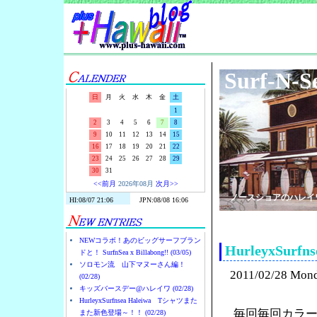
Surf-N-S
日
月
火
水
木
金
土
1
2
3
4
5
6
7
8
9
10
11
12
13
14
15
16
17
18
19
20
21
22
23
24
25
26
27
28
29
30
31
<<前月
2026年08月
次月>>
ノースショアのハレイ
NEWコラボ！あのビッグサーフブラン
HurleyxSu
ドと！ SurfnSea x Billabong!! (03/05)
ソロモン流 山下マヌーさん編！
2011/02/28 Mon
(02/28)
キッズバースデー@ハレイワ (02/28)
HurleyxSurfnsea Haleiwa Tシャツまた
毎回毎回カラー
また新色登場～！！ (02/28)