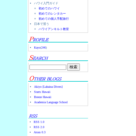
ハワイ入門ガイド
初めてのハワイ
初めてのレンタカー
初めての個人手配旅行
日本で習う
ハワイアンキルト教室
Kayo
(
246
)
Akiyo [Lahaina Divers]
Starts Hawaii
Breeze Hawaii
Academia Language School
RSS 1.0
RSS 2.0
Atom 0.3