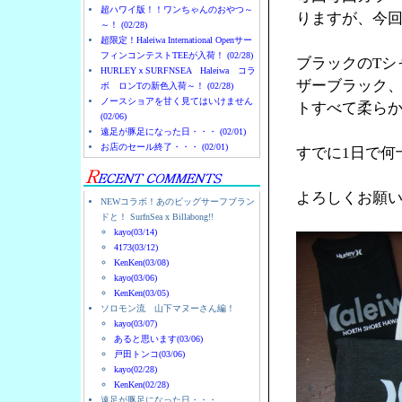
超ハワイ版！！ワンちゃんのおやつ～
りますが、今
～！ (02/28)
超限定！Haleiwa International Openサー
フィンコンテストTEEが入荷！ (02/28)
ブラックのTシ
HURLEYｘSURFNSEA Haleiwa コラ
ザーブラック
ボ ロンTの新色入荷～！ (02/28)
ノースショアを甘く見てはいけません
トすべて柔ら
(02/06)
遠足が豚足になった日・・・ (02/01)
お店のセール終了・・・ (02/01)
すでに1日で何
よろしくお願
NEWコラボ！あのビッグサーフブラン
ドと！ SurfnSea x Billabong!!
kayo(03/14)
4173(03/12)
KenKen(03/08)
kayo(03/06)
KenKen(03/05)
ソロモン流 山下マヌーさん編！
kayo(03/07)
あると思います(03/06)
戸田トンコ(03/06)
kayo(02/28)
KenKen(02/28)
遠足が豚足になった日・・・