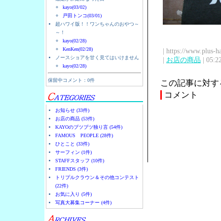
kayo(03/02)
戸田トンコ(03/01)
超ハワイ版！！ワンちゃんのおやつ～
～！
kayo(02/28)
KenKen(02/28)
| https://www.plus-h
ノースショアを甘く見てはいけません
|
お店の商品
| 05:2
kayo(02/28)
保留中コメント：0件
この記事に対す
コメント
お知らせ (33件)
お店の商品 (53件)
KAYOのブツブツ独り言 (54件)
FAMOUS PEOPLE (28件)
ひとこと (33件)
サーフィン (1件)
STAFFスタッフ (10件)
FRIENDS (3件)
トリプルクラウン＆その他コンテスト
(22件)
お気に入り (5件)
写真大募集コーナー (4件)