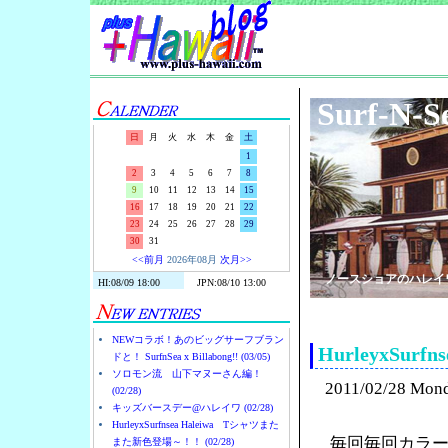
Surf-N-S
日
月
火
水
木
金
土
1
2
3
4
5
6
7
8
9
10
11
12
13
14
15
16
17
18
19
20
21
22
23
24
25
26
27
28
29
30
31
<<前月
2026年08月
次月>>
ノースショアのハレイ
NEWコラボ！あのビッグサーフブラン
HurleyxSu
ドと！ SurfnSea x Billabong!! (03/05)
ソロモン流 山下マヌーさん編！
2011/02/28 Mon
(02/28)
キッズバースデー@ハレイワ (02/28)
HurleyxSurfnsea Haleiwa Tシャツまた
毎回毎回カラー
また新色登場～！！ (02/28)