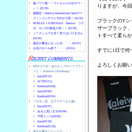
超ハワイ版！！ワンちゃんのおやつ～
りますが、今
～！ (02/28)
超限定！Haleiwa International Openサー
フィンコンテストTEEが入荷！ (02/28)
ブラックのTシ
HURLEYｘSURFNSEA Haleiwa コラ
ザーブラック
ボ ロンTの新色入荷～！ (02/28)
ノースショアを甘く見てはいけません
トすべて柔ら
(02/06)
遠足が豚足になった日・・・ (02/01)
お店のセール終了・・・ (02/01)
すでに1日で何
よろしくお願
NEWコラボ！あのビッグサーフブラン
ドと！ SurfnSea x Billabong!!
kayo(03/14)
4173(03/12)
KenKen(03/08)
kayo(03/06)
KenKen(03/05)
ソロモン流 山下マヌーさん編！
kayo(03/07)
あると思います(03/06)
戸田トンコ(03/06)
kayo(02/28)
KenKen(02/28)
遠足が豚足になった日・・・