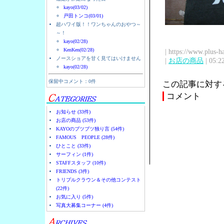
kayo(03/02)
戸田トンコ(03/01)
超ハワイ版！！ワンちゃんのおやつ～
～！
kayo(02/28)
KenKen(02/28)
| https://www.plus-h
ノースショアを甘く見てはいけません
|
お店の商品
| 05:2
kayo(02/28)
保留中コメント：0件
この記事に対す
コメント
お知らせ (33件)
お店の商品 (53件)
KAYOのブツブツ独り言 (54件)
FAMOUS PEOPLE (28件)
ひとこと (33件)
サーフィン (1件)
STAFFスタッフ (10件)
FRIENDS (3件)
トリプルクラウン＆その他コンテスト
(22件)
お気に入り (5件)
写真大募集コーナー (4件)