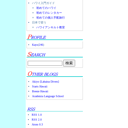
ハワイ入門ガイド
初めてのハワイ
初めてのレンタカー
初めての個人手配旅行
日本で習う
ハワイアンキルト教室
Kayo
(
246
)
Akiyo [Lahaina Divers]
Starts Hawaii
Breeze Hawaii
Academia Language School
RSS 1.0
RSS 2.0
Atom 0.3